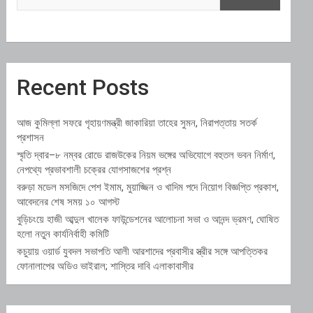
Recent Posts
আজ কুমিল্লা সফরে গৃহায়ণমন্ত্রী জাকারিয়া তাহের সুমন, নিরাপত্তায় সতর্ক
প্রশাসন
স্মৃতি দ্বার–৮ নম্বর রোডে রাজউকের নিয়ম ভঙ্গের অভিযোগে বহুতল ভবন নির্মাণ,
নেপথ্যে প্রভাবশালী চক্রের যোগসাজশের প্রশ্ন
বরুড়া মডেল মসজিদে পেশ ইমাম, মুয়াজ্জিন ও খাদিম পদে নিয়োগ বিজ্ঞপ্তি প্রকাশ,
আবেদনের শেষ সময় ১০ আগস্ট
বুড়িচংয়ে হাজী আব্দুল খালেক ফাউন্ডেশনের আলোচনা সভা ও আনন্দ ভ্রমণ, ঘোষিত
হলো নতুন কার্যনির্বাহী কমিটি
কচুয়ায় ওয়ার্ড যুবদল সভাপতি আলী আরশাদের প্রবাসীর স্ত্রীর সঙ্গে আপত্তিকর
ফোনালাপের অডিও ভাইরাল; শাস্তির দাবি এলাকাবাসীর