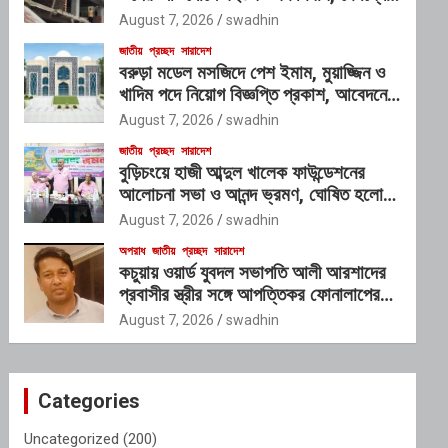
প্রভাবশালী চক্রের যোগসাজশের প্রশ্ন
August 7, 2026
swadhin
জাতীয়
প্রচ্ছদ
সারাদেশ
বরুড়া মডেল মসজিদে পেশ ইমাম, মুয়াজ্জিন ও
খাদিম পদে নিয়োগ বিজ্ঞপ্তি প্রকাশ, আবেদনের
শেষ সময় ১০ আগস্ট
August 7, 2026
swadhin
জাতীয়
প্রচ্ছদ
সারাদেশ
বুড়িচংয়ে হাজী আব্দুল খালেক ফাউন্ডেশনের
আলোচনা সভা ও আনন্দ ভ্রমণ, ঘোষিত হলো
নতুন কার্যনির্বাহী কমিটি
August 7, 2026
swadhin
অপরাধ
জাতীয়
প্রচ্ছদ
সারাদেশ
কচুয়ায় ওয়ার্ড যুবদল সভাপতি আলী আরশাদের
প্রবাসীর স্ত্রীর সঙ্গে আপত্তিকর ফোনালাপের
অডিও ভাইরাল; শাস্তির দাবি এলাকাবাসীর
August 7, 2026
swadhin
Categories
Uncategorized
(200)