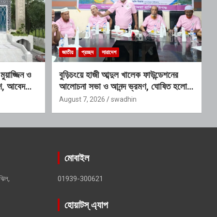
জাতীয়
প্রচ্ছদ
সারাদেশ
য়াজ্জিন ও
বুড়িচংয়ে হাজী আব্দুল খালেক ফাউন্ডেশনের
কাশ, আবেদনের
আলোচনা সভা ও আনন্দ ভ্রমণ, ঘোষিত হলো
নতুন কার্যনির্বাহী কমিটি
August 7, 2026
swadhin
মোবাইল
ঝিল,
01939-300621
হোয়াটস্ এ্যাপ