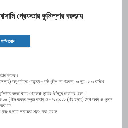
ামি গ্রেফতার কুমিল্লার বরুড়ায়
ড ডাউনলোড
রেফতার করেছে।
শক (এসআই) আবু সাঈদের নেতৃত্বে একটি পুলিশ দল গতকাল ২৯ জুন ২০২৬ তারিখে
ুমিল্লার বরুড়া থানার পোমতলা গ্রামের ছিদ্দিকুর রহমানের ছেলে।
৫ (পাঁচ) বছরের সশ্রম কারাদণ্ড এবং ৫,০০০ (পাঁচ হাজার) টাকা অর্থদণ্ড প্রদান
করতে হবে।
া গ্রহণের জন্য আদালতে প্রেরণ করা হয়েছে।