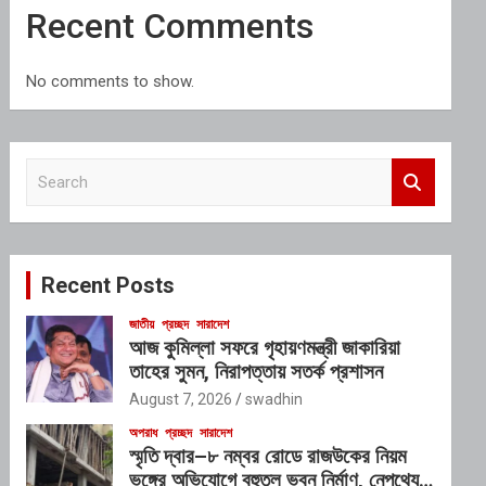
Recent Comments
No comments to show.
S
e
a
r
c
Recent Posts
h
জাতীয়
প্রচ্ছদ
সারাদেশ
আজ কুমিল্লা সফরে গৃহায়ণমন্ত্রী জাকারিয়া
তাহের সুমন, নিরাপত্তায় সতর্ক প্রশাসন
August 7, 2026
swadhin
অপরাধ
প্রচ্ছদ
সারাদেশ
স্মৃতি দ্বার–৮ নম্বর রোডে রাজউকের নিয়ম
ভঙ্গের অভিযোগে বহুতল ভবন নির্মাণ, নেপথ্যে