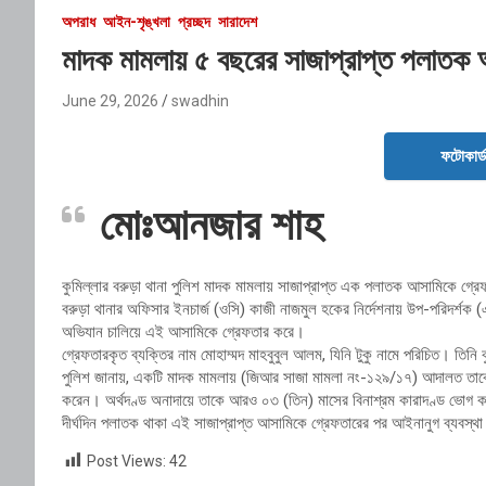
অপরাধ
আইন-শৃঙ্খলা
প্রচ্ছদ
সারাদেশ
মাদক মামলায় ৫ বছরের সাজাপ্রাপ্ত পলাতক আস
June 29, 2026
swadhin
ফটোকার্
মোঃআনজার শাহ
কুমিল্লার বরুড়া থানা পুলিশ মাদক মামলায় সাজাপ্রাপ্ত এক পলাতক আসামিকে গ্
বরুড়া থানার অফিসার ইনচার্জ (ওসি) কাজী নাজমুল হকের নির্দেশনায় উপ-পরিদর্
অভিযান চালিয়ে এই আসামিকে গ্রেফতার করে।
গ্রেফতারকৃত ব্যক্তির নাম মোহাম্মদ মাহবুবুল আলম, যিনি টুকু নামে পরিচিত। তিনি ক
পুলিশ জানায়, একটি মাদক মামলায় (জিআর সাজা মামলা নং-১২৯/১৭) আদালত তাকে ০
করেন। অর্থদণ্ড অনাদায়ে তাকে আরও ০৩ (তিন) মাসের বিনাশ্রম কারাদণ্ড ভোগ 
দীর্ঘদিন পলাতক থাকা এই সাজাপ্রাপ্ত আসামিকে গ্রেফতারের পর আইনানুগ ব্যবস্থ
Post Views:
42