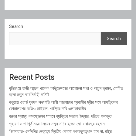
Search
Search
Recent Posts
বুড়িচংয়ে হাজী আব্দুল খালেক ফাউন্ডেশনের আলোচনা সভা ও আনন্দ ভ্রমণ, ঘোষিত
হলো নতুন কার্যনির্বাহী কমিটি
কচুয়ায় ওয়ার্ড যুবদল সভাপতি আলী আরশাদের প্রবাসীর স্ত্রীর সঙ্গে আপত্তিকর
ফোনালাপের অডিও ভাইরাল; শাস্তির দাবি এলাকাবাসীর
বরুড়া স্বাস্থ্য কমপ্লেক্সের সামনে ব্যক্তির মরদেহ উদ্ধার, পরিচয় শনাক্ত
গৃহায়ণ ও গণপূর্ত মন্ত্রণালয়ের নতুন সচিব হলেন মো. ওবায়দুর রহমান
“জামায়াত-এনসিপির নেতৃত্বে দ্বিতীয় কোনো গণঅভ্যুত্থান হবে না, রাষ্ট্র