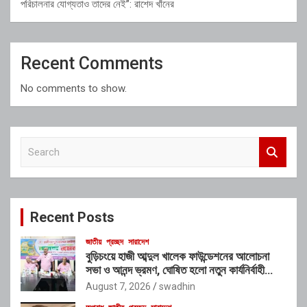
পরিচালনার যোগ্যতাও তাদের নেই”: রাশেদ খাঁনের
Recent Comments
No comments to show.
S
e
a
r
c
Recent Posts
h
জাতীয়
প্রচ্ছদ
সারাদেশ
বুড়িচংয়ে হাজী আব্দুল খালেক ফাউন্ডেশনের আলোচনা
সভা ও আনন্দ ভ্রমণ, ঘোষিত হলো নতুন কার্যনির্বাহী
কমিটি
August 7, 2026
swadhin