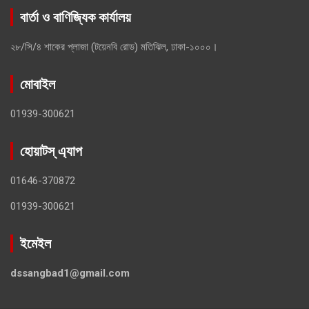
বার্তা ও বাণিজ্যিক কার্যালয়
২৮/সি/৪ শাকের প্লাজা (টয়েনবি রোড) মতিঝিল, ঢাকা-১০০০।
মোবাইল
01939-300621
হোয়াটস্ এ্যাপ
01646-370872
01939-300621
ইমেইল
dssangbad1@gmail.com