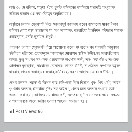
আজ ৩১ মে রবিবার, সন্ধ্যা ৭টায় চুনতি কমিশনের কার্যালয়ে সভাপতি অধ্যাপক
হামিদুর রহমান এর সভাপতিত্বে অনুষ্ঠিত হয়।
অনুষ্ঠানে চলমান প্রেক্ষাপট নিয়ে গুরুত্বপূর্ণ বক্তব্য রাখেন বাংলাদেশ মানবাধিকার
কমিশন লোহাগাড়া উপজেলার সাধারণ সম্পাদক, বড়হাতিয়া ইউনিয়ন পরিষদের সাবেক
চেয়ারম্যান এমডি জুনাইদ চৌধুরী।
এছাড়াও চলমান প্রেক্ষাপট নিয়ে আলোচনা করেন সংগঠনের সহ সভাপতি আধুনগর
ইউনিয়ন পরিষদের চেয়ারম্যান আলহাজ্ব মোহাম্মদ নাজিম উদ্দীন,সহ সভাপতি শাহ
আলম, যুগ্ম সাধারণ সম্পাদক এডভোকেট নাওশাদ আলী, সহ- সভাপতি ও সংগঠক
মোহাম্মদ নুরুচ্ছাফা, সাংবাদিক দেলোয়ার হোসেন রশিদী, সাংগঠনিক সম্পাদক আব্দুল
মান্নান, হাফেজ ওয়াহিদুর রহমান,আমির হোসেন ও মোহাম্মদ আব্বাস উদ্দিন।
দেশের চলমান প্রেক্ষাপট বিশেষ করে জমি-জমা নিয়ে বিরোধ, খুন- শিশু ধর্ষণ, আইন
শৃংখলার অবনতি, চাঁদাবাজি বৃদ্ধি সহ আইন শৃংখলার চরম অবনতি হওয়ায় হতাশা
প্রকাশ করা হয়। এবিষয়ে মানবাধির কর্মী, সংগঠক, সুশীল সমাজকে আরো সচেতন
ও প্রশাসনকে আরো কঠোর হওয়ার আহবান জানানো হয়।
Post Views:
86