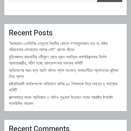
Recent Posts
“জামায়াত-এনসিপির নেতৃত্বে দ্বিতীয় কোনো গণঅভ্যুত্থান হবে না, রাষ্ট্র
পরিচালনার যোগ্যতাও তাদের নেই”: রাশেদ খাঁনের
বুড়িগঙ্গাসহ রাজধানীর নদীদূষণ রোধে দ্রুত সমন্বিত কর্মপরিকল্পনার নির্দেশ
প্রধানমন্ত্রীর, গঠিত হচ্ছে আন্তঃসংস্থা সমন্বয় কমিটি
অভিযোগের পরও বন্ধ হয়নি অবৈধ গ্যাস সংযোগ, কদমতলীতে প্রশাসনের ভূমিকা
নিয়ে প্রশ্ন
রাষ্ট্রবিরোধী কার্যকলাপের অভিযোগ: জবির ৬৮ শিক্ষককে ঘিরে তদন্তে ৪ সদস্যের
কমিটি
কক্সবাজারে মাদক প্রতিরোধ ও আইন-শৃঙ্খলা উন্নয়ন সভায় স্বরাষ্ট্র উপদেষ্টা
সালাউদ্দিন আহমদ
Recent Comments