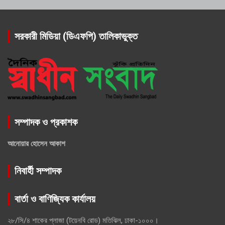
সরকারী মিডিয়া (ডিএফপি) তালিকাভুক্ত
সম্পাদক ও প্রকাশক
আনোয়ার হোসেন আকাশ
নিবার্হী সম্পাদক
বার্তা ও বাণিজ্যিক কার্যালয়
২৮/সি/৪ শাকের প্লাজা (টয়েনবি রোড) মতিঝিল, ঢাকা-১০০০।