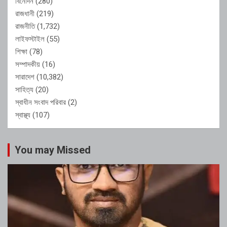
বিনোদন
(280)
রাজধানী
(219)
রাজনীতি
(1,732)
লাইফস্টাইল
(55)
শিক্ষা
(78)
সম্পাদকীয়
(16)
সারাদেশ
(10,382)
সাহিত্য
(20)
স্বাধীন সংবাদ পরিবার
(2)
স্বাস্থ্য
(107)
You may Missed