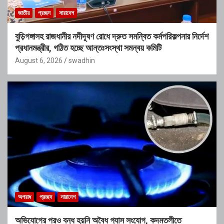
জাতীয়
প্রচ্ছদ
সারাদেশ
বুড়িগঙ্গাসহ রাজধানীর নদীদূষণ রোধে দ্রুত সমন্বিত কর্মপরিকল্পনার নির্দেশ
প্রধানমন্ত্রীর, গঠিত হচ্ছে আন্তঃসংস্থা সমন্বয় কমিটি
August 6, 2026
swadhin
অপরাধ
প্রচ্ছদ
সারাদেশ
অভিযোগের পরও বন্ধ হয়নি অবৈধ গ্যাস সংযোগ, কদমতলীতে