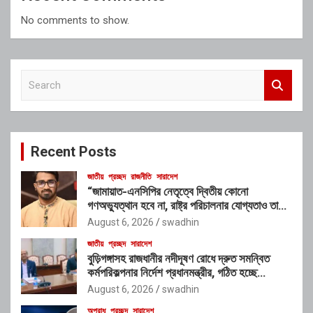
No comments to show.
S
e
a
r
c
Recent Posts
h
জাতীয়
প্রচ্ছদ
রাজনীতি
সারাদেশ
“জামায়াত-এনসিপির নেতৃত্বে দ্বিতীয় কোনো
গণঅভ্যুত্থান হবে না, রাষ্ট্র পরিচালনার যোগ্যতাও তাদের
নেই”: রাশেদ খাঁনের
August 6, 2026
swadhin
জাতীয়
প্রচ্ছদ
সারাদেশ
বুড়িগঙ্গাসহ রাজধানীর নদীদূষণ রোধে দ্রুত সমন্বিত
কর্মপরিকল্পনার নির্দেশ প্রধানমন্ত্রীর, গঠিত হচ্ছে
আন্তঃসংস্থা সমন্বয় কমিটি
August 6, 2026
swadhin
অপরাধ
প্রচ্ছদ
সারাদেশ