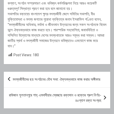
কল্যাণ, সংগঠন সম্প্রসারণ এবং ভবিষ্যৎ কর্মপরিকল্পনা নিয়ে আরও কয়েকটি
গুরুত্বপূর্ণ সিদ্ধান্ত গ্রহণ করা হবে বলে জানানো হয়।
সভাপতির বক্তব্যে বাংলাদেশ ক্ষুদ্র মৎস্যজীবী জেলে সমিতির সভাপতি, বীর
মুক্তিযোদ্ধা ও মৎস্য জগতের পুরোধা ব্যক্তিত্ব জনাব ইসরাফিল পণ্ডিত বলেন,
“মৎস্যজীবীদের অধিকার, মর্যাদা ও জীবনমান উন্নয়নের জন্য সকল সংগঠনকে বিভেদ
ভুলে ঐক্যবদ্ধভাবে কাজ করতে হবে। পারস্পরিক সহযোগিতা, জবাবদিহিতা ও
সম্মিলিত উদ্যোগের মাধ্যমে দেশের মৎস্যখাতকে আরও সমৃদ্ধ করা সম্ভব। আমরা
জাতীয় স্বার্থ ও মৎস্যজীবী সমাজের উন্নয়নে ভবিষ্যতেও একযোগে কাজ করে
যাব।”
Post Views:
180
Post
মৎস্যজীবীদের ছয় সংগঠনের যৌথ সভা: ঐক্যবদ্ধভাবে কাজ করার অঙ্গীকার
navigation
রাউজান সুলতানপুরে শাহ্ এমদাদীয়ার স্বেচ্ছায় রক্তদান ও রক্তের গ্রুপ নির্ণয়-
৪৫ব্যাগ রক্ত সংগ্রহ