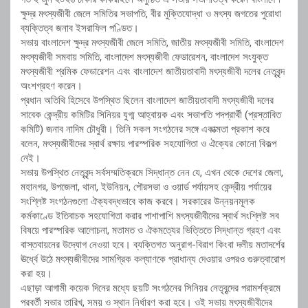
ক্ষুদ্র মৎস্যজীবী জেলে সমিতির সভাপতি, বীর মুক্তিযোদ্ধা ও মৎস্য জগতের পুরোধা
ব্যক্তিত্ব জনাব ইসরাফিল পণ্ডিত।
সভায় বাংলাদেশ ক্ষুদ্র মৎস্যজীবী জেলে সমিতি, জাতীয় মৎস্যজীবী সমিতি, বাংলাদেশ
মৎস্যজীবী সমবায় সমিতি, বাংলাদেশ মৎস্যজীবী ফেডারেশন, বাংলাদেশ সংযুক্ত
মৎস্যজীবী শ্রমিক ফেডারেশন এবং বাংলাদেশ জাতীয়তাবাদী মৎস্যজীবী দলের নেতৃবৃন্দ
অংশগ্রহণ করেন।
প্রধান অতিথি হিসেবে উপস্থিত ছিলেন বাংলাদেশ জাতীয়তাবাদী মৎস্যজীবী দলের
সাবেক কেন্দ্রীয় কমিটির সিনিয়র যুগ্ম আহ্বায়ক এবং সভাপতি পদপ্রার্থী (প্রস্তাবিত
কমিটি) জনাব নাদিম চৌধুরী। তিনি সকল সংগঠনের সঙ্গে একাত্মতা প্রকাশ করে
বলেন, মৎস্যজীবীদের স্বার্থ রক্ষায় পারস্পরিক সহযোগিতা ও ঐক্যের কোনো বিকল্প
নেই।
সভায় উপস্থিত নেতৃবৃন্দ সর্বসম্মতিক্রমে সিদ্ধান্ত নেন যে, এখন থেকে দেশের জেলা,
মহানগর, উপজেলা, থানা, ইউনিয়ন, পৌরসভা ও ওয়ার্ড পর্যায়সহ কেন্দ্রীয় পর্যায়ের
সংশ্লিষ্ট সংগঠনগুলো ঐক্যবদ্ধভাবে কাজ করবে। সরকারের উন্নয়নমূলক
কর্মকাণ্ডে ইতিবাচক সহযোগিতা করার পাশাপাশি মৎস্যজীবীদের স্বার্থ সংশ্লিষ্ট সব
বিষয়ে পারস্পরিক আলোচনা, মতামত ও ঐকমত্যের ভিত্তিতে সিদ্ধান্ত গ্রহণ এবং
বাস্তবায়নের উদ্যোগ নেওয়া হবে। ব্যক্তিগত অনুরাগ-বিরাগ কিংবা দলীয় মতাদর্শের
ঊর্ধ্বে উঠে মৎস্যজীবীদের সামগ্রিক কল্যাণকে প্রাধান্য দেওয়ার ওপরও গুরুত্বারোপ
করা হয়।
এছাড়া আগামী কয়েক দিনের মধ্যে ছয়টি সংগঠনের সিনিয়র নেতৃবৃন্দের পরামর্শক্রমে
পরবর্তী সভার তারিখ, সময় ও স্থান নির্ধারণ করা হবে। ওই সভায় মৎস্যজীবীদের