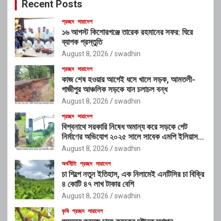
Recent Posts
h
প্রচ্ছদ
সারাদেশ
১৬ আগস্ট কিশোরগঞ্জে তারেক রহমানের সফর: ঘিরে
ব্যাপক প্রস্তুতি
August 8, 2026
swadhin
প্রচ্ছদ
সারাদেশ
কাজ শেষ হওয়ার আগেই ধসে খালে সড়ক, আমতলী-
গাজীপুর আঞ্চলিক সড়কে যান চলাচল বন্ধ
August 8, 2026
swadhin
প্রচ্ছদ
সারাদেশ
বিশ্বনাথে সরকারি নিষেধ অমান্য করে সড়কে গেট
নির্মাণের অভিযোগ ২০২৫ সালে সাবেক এমপি ইলিয়াস
আলীর নামে নামফলক স্থাপনের অভিযোগ
August 8, 2026
swadhin
অর্থনীতি
প্রচ্ছদ
সারাদেশ
চা শিল্পে নতুন ইতিহাস, এক নিলামেই এনটিসির চা বিক্রি
৪ কোটি ৪৭ লাখ টাকার বেশি
August 8, 2026
swadhin
কৃষি
প্রচ্ছদ
সারাদেশ