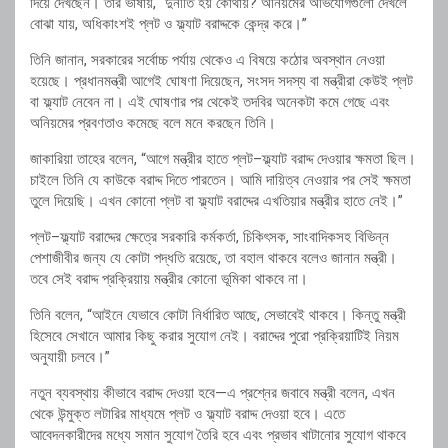
দিয়ে দেখছেন। তাঁর ভাষায়, “দুর্নীতি হয় কোথায়? অনিয়মের অভিযোগগুলো দেখলে
বোঝা যায়, অধিকাংশই প্লট ও ফ্ল্যাট বরাদ্দকে কেন্দ্র করে।”
তিনি জানান, সরকারের সর্বোচ্চ পর্যায় থেকেও এ বিষয়ে কঠোর অবস্থান নেওয়া
হয়েছে। প্রধানমন্ত্রী আগেই ঘোষণা দিয়েছেন, সংসদ সদস্য বা মন্ত্রীরা কেউই প্লট
বা ফ্ল্যাট নেবেন না। এই ঘোষণার পর থেকেই তদবির অনেকটা কমে গেছে এবং
অনিয়মের প্রবণতাও কমেছে বলে মনে করছেন তিনি।
জাকারিয়া তাহের বলেন, “আগে মন্ত্রীর হাতে প্লট–ফ্ল্যাট বরাদ্দ দেওয়ার ক্ষমতা ছিল।
চাইলে তিনি যে কাউকে বরাদ্দ দিতে পারতেন। আমি দায়িত্ব নেওয়ার পর সেই ক্ষমতা
তুলে দিয়েছি। এখন কোনো প্লট বা ফ্ল্যাট বরাদ্দের এখতিয়ার মন্ত্রীর হাতে নেই।”
প্লট–ফ্ল্যাট বরাদ্দের ক্ষেত্রে সরকারি কর্মকর্তা, চিকিৎসক, সাংবাদিকসহ বিভিন্ন
পেশাজীবীর জন্য যে কোটা পদ্ধতি রয়েছে, তা বহাল থাকবে বলেও জানান মন্ত্রী।
তবে সেই বরাদ্দ প্রক্রিয়ায় মন্ত্রীর কোনো ভূমিকা থাকবে না।
তিনি বলেন, “আইনে যেভাবে কোটা নির্ধারিত আছে, সেভাবেই থাকবে। কিন্তু মন্ত্রী
হিসেবে সেখানে আমার কিছু করার সুযোগ নেই। বরাদ্দের পুরো প্রক্রিয়াটিই নিয়ম
অনুযায়ী চলবে।”
নতুন ব্যবস্থায় কীভাবে বরাদ্দ দেওয়া হবে—এ প্রশ্নের জবাবে মন্ত্রী বলেন, এখন
থেকে উন্মুক্ত লটারির মাধ্যমে প্লট ও ফ্ল্যাট বরাদ্দ দেওয়া হবে। এতে
আবেদনকারীদের মধ্যে সমান সুযোগ তৈরি হবে এবং প্রভাব খাটানোর সুযোগ থাকবে