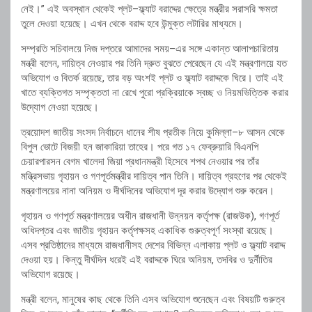
নেই।” এই অবস্থান থেকেই প্লট–ফ্ল্যাট বরাদ্দের ক্ষেত্রে মন্ত্রীর সরাসরি ক্ষমতা
তুলে দেওয়া হয়েছে। এখন থেকে বরাদ্দ হবে উন্মুক্ত লটারির মাধ্যমে।
সম্প্রতি সচিবালয়ে নিজ দপ্তরে আমাদের সময়–এর সঙ্গে একান্ত আলাপচারিতায়
মন্ত্রী বলেন, দায়িত্ব নেওয়ার পর তিনি দ্রুত বুঝতে পেরেছেন যে এই মন্ত্রণালয়ে যত
অভিযোগ ও বিতর্ক রয়েছে, তার বড় অংশই প্লট ও ফ্ল্যাট বরাদ্দকে ঘিরে। তাই এই
খাতে ব্যক্তিগত সম্পৃক্ততা না রেখে পুরো প্রক্রিয়াকে স্বচ্ছ ও নিয়মভিত্তিক করার
উদ্যোগ নেওয়া হয়েছে।
ত্রয়োদশ জাতীয় সংসদ নির্বাচনে ধানের শীষ প্রতীক নিয়ে কুমিল্লা–৮ আসন থেকে
বিপুল ভোটে বিজয়ী হন জাকারিয়া তাহের। পরে গত ১৭ ফেব্রুয়ারি বিএনপি
চেয়ারপারসন বেগম খালেদা জিয়া প্রধানমন্ত্রী হিসেবে শপথ নেওয়ার পর তাঁর
মন্ত্রিসভায় গৃহায়ন ও গণপূর্তমন্ত্রীর দায়িত্ব পান তিনি। দায়িত্ব গ্রহণের পর থেকেই
মন্ত্রণালয়ের নানা অনিয়ম ও দীর্ঘদিনের অভিযোগ দূর করার উদ্যোগ শুরু করেন।
গৃহায়ন ও গণপূর্ত মন্ত্রণালয়ের অধীন রাজধানী উন্নয়ন কর্তৃপক্ষ (রাজউক), গণপূর্ত
অধিদপ্তর এবং জাতীয় গৃহায়ন কর্তৃপক্ষসহ একাধিক গুরুত্বপূর্ণ সংস্থা রয়েছে।
এসব প্রতিষ্ঠানের মাধ্যমে রাজধানীসহ দেশের বিভিন্ন এলাকায় প্লট ও ফ্ল্যাট বরাদ্দ
দেওয়া হয়। কিন্তু দীর্ঘদিন ধরেই এই বরাদ্দকে ঘিরে অনিয়ম, তদবির ও দুর্নীতির
অভিযোগ রয়েছে।
মন্ত্রী বলেন, মানুষের কাছ থেকে তিনি এসব অভিযোগ শুনেছেন এবং বিষয়টি গুরুত্ব