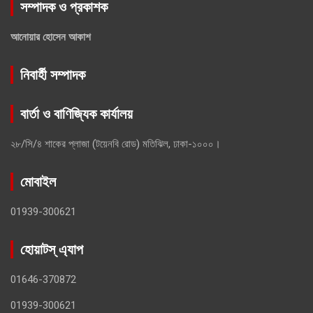
সম্পাদক ও প্রকাশক
আনোয়ার হোসেন আকাশ
নিবার্হী সম্পাদক
বার্তা ও বাণিজ্যিক কার্যালয়
২৮/সি/৪ শাকের প্লাজা (টয়েনবি রোড) মতিঝিল, ঢাকা-১০০০।
মোবাইল
01939-300621
হোয়াটস্ এ্যাপ
01646-370872
01939-300621