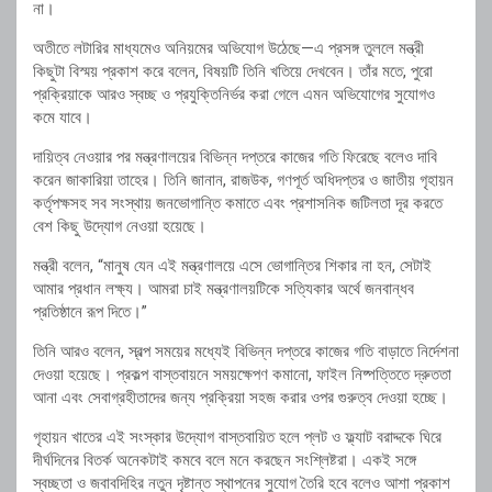
না।
অতীতে লটারির মাধ্যমেও অনিয়মের অভিযোগ উঠেছে—এ প্রসঙ্গ তুললে মন্ত্রী
কিছুটা বিস্ময় প্রকাশ করে বলেন, বিষয়টি তিনি খতিয়ে দেখবেন। তাঁর মতে, পুরো
প্রক্রিয়াকে আরও স্বচ্ছ ও প্রযুক্তিনির্ভর করা গেলে এমন অভিযোগের সুযোগও
কমে যাবে।
দায়িত্ব নেওয়ার পর মন্ত্রণালয়ের বিভিন্ন দপ্তরে কাজের গতি ফিরেছে বলেও দাবি
করেন জাকারিয়া তাহের। তিনি জানান, রাজউক, গণপূর্ত অধিদপ্তর ও জাতীয় গৃহায়ন
কর্তৃপক্ষসহ সব সংস্থায় জনভোগান্তি কমাতে এবং প্রশাসনিক জটিলতা দূর করতে
বেশ কিছু উদ্যোগ নেওয়া হয়েছে।
মন্ত্রী বলেন, “মানুষ যেন এই মন্ত্রণালয়ে এসে ভোগান্তির শিকার না হন, সেটাই
আমার প্রধান লক্ষ্য। আমরা চাই মন্ত্রণালয়টিকে সত্যিকার অর্থে জনবান্ধব
প্রতিষ্ঠানে রূপ দিতে।”
তিনি আরও বলেন, স্বল্প সময়ের মধ্যেই বিভিন্ন দপ্তরে কাজের গতি বাড়াতে নির্দেশনা
দেওয়া হয়েছে। প্রকল্প বাস্তবায়নে সময়ক্ষেপণ কমানো, ফাইল নিষ্পত্তিতে দ্রুততা
আনা এবং সেবাগ্রহীতাদের জন্য প্রক্রিয়া সহজ করার ওপর গুরুত্ব দেওয়া হচ্ছে।
গৃহায়ন খাতের এই সংস্কার উদ্যোগ বাস্তবায়িত হলে প্লট ও ফ্ল্যাট বরাদ্দকে ঘিরে
দীর্ঘদিনের বিতর্ক অনেকটাই কমবে বলে মনে করছেন সংশ্লিষ্টরা। একই সঙ্গে
স্বচ্ছতা ও জবাবদিহির নতুন দৃষ্টান্ত স্থাপনের সুযোগ তৈরি হবে বলেও আশা প্রকাশ