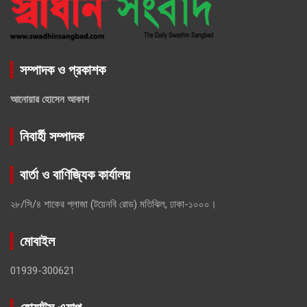
সম্পাদক ও প্রকাশক
আনোয়ার হোসেন আকাশ
নিবার্হী সম্পাদক
বার্তা ও বাণিজ্যিক কার্যালয়
২৮/সি/৪ শাকের প্লাজা (টয়েনবি রোড) মতিঝিল, ঢাকা-১০০০।
মোবাইল
01939-300621