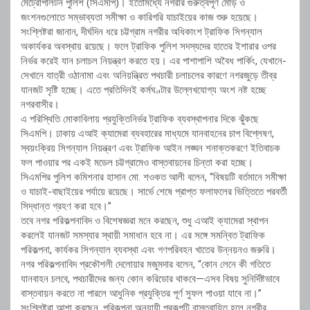
মেট্রোপলিটন পুলিশ (সিএমপি)। ইতোমধ্যে নগরীর গুরুত্বপূর্ণ মোড় ও
জংশনগুলোতে সম্ভাব্যতা সমীক্ষা ও কারিগরি যাচাইয়ের কাজ শুরু হয়েছে।
সংশ্লিষ্টরা জানান, দীর্ঘদিন ধরে চট্টগ্রাম নগরীর অধিকাংশ ট্রাফিক সিগন্যাল
অকার্যকর অবস্থায় রয়েছে। ফলে ট্রাফিক পুলিশ সদস্যদের হাতের ইশারার ওপর
নির্ভর করেই যান চলাচল নিয়ন্ত্রণ করতে হয়। এর পাশাপাশি অবৈধ পার্কিং, যেখানে-
সেখানে যাত্রী ওঠানামা এবং অনিয়ন্ত্রিত পথচারী চলাচলের কারণে নগরজুড়ে তীব্র
যানজট সৃষ্টি হচ্ছে। এতে প্রতিদিনই কর্মঘণ্টার উল্লেখযোগ্য অংশ নষ্ট হচ্ছে
নগরবাসীর।
এ পরিস্থিতি মোকাবিলায় প্রযুক্তিনির্ভর ট্রাফিক ব্যবস্থাপনার দিকে ঝুঁকছে
সিএমপি। ঢাকায় এআই ক্যামেরা ব্যবহারের মাধ্যমে যানবাহনের চাপ বিশ্লেষণ,
স্বয়ংক্রিয় সিগন্যাল নিয়ন্ত্রণ এবং ট্রাফিক আইন লঙ্ঘন শনাক্তকরণে ইতিবাচক
ফল পাওয়ার পর একই মডেল চট্টগ্রামেও বাস্তবায়নের চিন্তা করা হচ্ছে।
সিএমপির পুলিশ কমিশনার হাসান মো. শওকত আলী বলেন, “বিষয়টি বর্তমানে সমীক্ষা
ও যাচাই-বাছাইয়ের পর্যায়ে রয়েছে। সার্ভে শেষে প্রাপ্ত ফলাফলের ভিত্তিতে পরবর্তী
সিদ্ধান্ত গ্রহণ করা হবে।”
তবে নগর পরিকল্পনাবিদ ও বিশেষজ্ঞরা মনে করছেন, শুধু এআই ক্যামেরা স্থাপন
করলেই যানজট সমস্যার স্থায়ী সমাধান হবে না। এর সঙ্গে সমন্বিত ট্রাফিক
পরিকল্পনা, কার্যকর সিগন্যাল ব্যবস্থা এবং গণপরিবহন খাতের উন্নয়নও জরুরি।
নগর পরিকল্পনাবিদ প্রকৌশলী দেলোয়ার মজুমদার বলেন, “কোন লেনে কী গতিতে
যানবাহন চলবে, পথচারীদের জন্য কোন করিডোর থাকবে—এসব বিষয় সুনির্দিষ্টভাবে
বাস্তবায়ন করতে না পারলে আধুনিক প্রযুক্তির পূর্ণ সুফল পাওয়া যাবে না।”
সংশ্লিষ্টরা আশা করছেন, পরিকল্পনা অনুযায়ী প্রকল্পটি বাস্তবায়িত হলে নগরীর