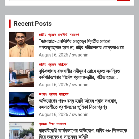
a
r
c
Recent Posts
h
জাতীয়
প্রচ্ছদ
রাজনীতি
সারাদেশ
“জামায়াত-এনসিপির নেতৃত্বে দ্বিতীয় কোনো
গণঅভ্যুত্থান হবে না, রাষ্ট্র পরিচালনার যোগ্যতাও তাদের
নেই”: রাশেদ খাঁনের
August 6, 2026
swadhin
জাতীয়
প্রচ্ছদ
সারাদেশ
বুড়িগঙ্গাসহ রাজধানীর নদীদূষণ রোধে দ্রুত সমন্বিত
কর্মপরিকল্পনার নির্দেশ প্রধানমন্ত্রীর, গঠিত হচ্ছে
আন্তঃসংস্থা সমন্বয় কমিটি
August 6, 2026
swadhin
অপরাধ
প্রচ্ছদ
সারাদেশ
অভিযোগের পরও বন্ধ হয়নি অবৈধ গ্যাস সংযোগ,
কদমতলীতে প্রশাসনের ভূমিকা নিয়ে প্রশ্ন
August 6, 2026
swadhin
প্রচ্ছদ
শিক্ষা
সারাদেশ
রাষ্ট্রবিরোধী কার্যকলাপের অভিযোগ: জবির ৬৮ শিক্ষককে
ঘিরে তদন্তে ৪ সদস্যের কমিটি