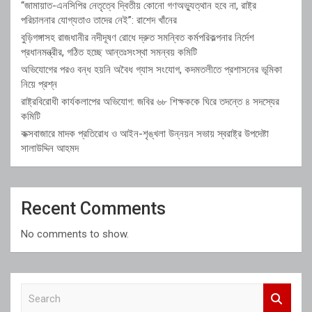
“জামায়াত-এনসিপির নেতৃত্বে দ্বিতীয় কোনো গণঅভ্যুত্থান হবে না, রাষ্ট্র
পরিচালনার যোগ্যতাও তাদের নেই”: রাশেদ খাঁনের
বুড়িগঙ্গাসহ রাজধানীর নদীদূষণ রোধে দ্রুত সমন্বিত কর্মপরিকল্পনার নির্দেশ
প্রধানমন্ত্রীর, গঠিত হচ্ছে আন্তঃসংস্থা সমন্বয় কমিটি
অভিযোগের পরও বন্ধ হয়নি অবৈধ গ্যাস সংযোগ, কদমতলীতে প্রশাসনের ভূমিকা
নিয়ে প্রশ্ন
রাষ্ট্রবিরোধী কার্যকলাপের অভিযোগ: জবির ৬৮ শিক্ষককে ঘিরে তদন্তে ৪ সদস্যের
কমিটি
কক্সবাজারে মাদক প্রতিরোধ ও আইন-শৃঙ্খলা উন্নয়ন সভায় স্বরাষ্ট্র উপদেষ্টা
সালাউদ্দিন আহমদ
Recent Comments
No comments to show.
S
e