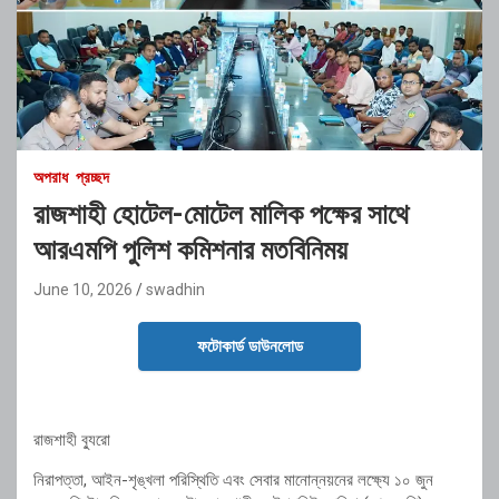
অপরাধ
প্রচ্ছদ
রাজশাহী হোটেল-মোটেল মালিক পক্ষের সাথে
আরএমপি পুলিশ কমিশনার মতবিনিময়
June 10, 2026
swadhin
ফটোকার্ড ডাউনলোড
রাজশাহী ব্যুরো
নিরাপত্তা, আইন-শৃঙ্খলা পরিস্থিতি এবং সেবার মানোন্নয়নের লক্ষ্যে ১০ জুন