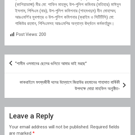
(কাশিয়াডাঙ্গা) মীর মো: শাফিন মাহমুদ; উপ-পুলিশ কমিনার (মতিহার) মাঈনুল
ইসলাম, পিপিএম (বার); উপ-পুলিশ কমিশনার (শাহমখদুম) দীন মোহাম্মদ;
আরএমপি’র মুখপাত্র ও উপ-পুলিশ কমিশনার (ক্রাইম ও সিটিটিসি) মো:
গাজিউর রহমান, পিপিএমসহ আরএমপির অন্যান্য ঊর্ধ্বতন কর্মকর্তাবৃন্দ।
Post Views:
200
Post
“শামীম ওসমানের ছেলের গুলিতে আমার ভাই মরছে”
navigation
কাকরাইলে মৎস্যজীবী দলের উদ্যোগে জিয়াউর রহমানের শাহাদাত বার্ষিকী
উপলক্ষে দোয়া মাহফিল অনুষ্ঠিত-
Leave a Reply
Your email address will not be published.
Required fields
are marked
*