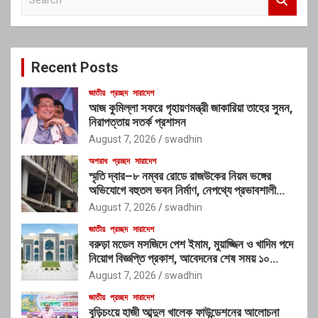
e
a
r
c
Recent Posts
h
জাতীয়
প্রচ্ছদ
সারাদেশ
আজ কুমিল্লা সফরে গৃহায়ণমন্ত্রী জাকারিয়া তাহের সুমন,
নিরাপত্তায় সতর্ক প্রশাসন
August 7, 2026
swadhin
অপরাধ
প্রচ্ছদ
সারাদেশ
স্মৃতি দ্বার–৮ নম্বর রোডে রাজউকের নিয়ম ভঙ্গের
অভিযোগে বহুতল ভবন নির্মাণ, নেপথ্যে প্রভাবশালী
চক্রের যোগসাজশের প্রশ্ন
August 7, 2026
swadhin
জাতীয়
প্রচ্ছদ
সারাদেশ
বরুড়া মডেল মসজিদে পেশ ইমাম, মুয়াজ্জিন ও খাদিম পদে
নিয়োগ বিজ্ঞপ্তি প্রকাশ, আবেদনের শেষ সময় ১০
আগস্ট
August 7, 2026
swadhin
জাতীয়
প্রচ্ছদ
সারাদেশ
বুড়িচংয়ে হাজী আব্দুল খালেক ফাউন্ডেশনের আলোচনা