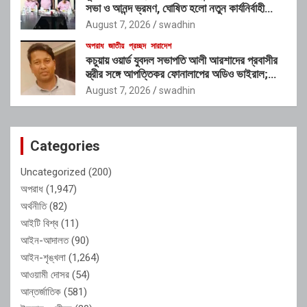
সভা ও আনন্দ ভ্রমণ, ঘোষিত হলো নতুন কার্যনির্বাহী
কমিটি
August 7, 2026
swadhin
অপরাধ
জাতীয়
প্রচ্ছদ
সারাদেশ
কচুয়ায় ওয়ার্ড যুবদল সভাপতি আলী আরশাদের প্রবাসীর
স্ত্রীর সঙ্গে আপত্তিকর ফোনালাপের অডিও ভাইরাল;
শাস্তির দাবি এলাকাবাসীর
August 7, 2026
swadhin
Categories
Uncategorized
(200)
অপরাধ
(1,947)
অর্থনীতি
(82)
আইটি বিশ্ব
(11)
আইন-আদালত
(90)
আইন-শৃঙ্খলা
(1,264)
আওয়ামী দোসর
(54)
আন্তর্জাতিক
(581)