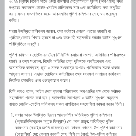
২০২৬ খ্রিষ্টাব্দ বিকেল সাড়ে ৩টায় রাজশাহী মেট্রোপলিটন পুলিশ (আরএমপি) সদর
দপ্তরের সভাকক্ষে হোটেল-মোটেল মালিকদের সঙ্গে এক মতবিনিময় সভা অনুষ্ঠিত
হয়। সভায় সভাপতিত্ব করেন আরএমপির পুলিশ কমিশনার মোহাম্মদ ফয়েজুল
কবির।
সভায় উপস্থিত মালিকগণ জানান, তারা বর্তমানে কোনো ধরনের হয়রানি বা
প্রতিবন্ধকতার শিকার হচ্ছেন না এবং রাজশাহী মহানগরীর বর্তমান আইন-শৃঙ্খলা
পরিস্থিতিতে সন্তুষ্ট।
পুলিশ কমিশনার হোটেল-মোটেলে সিসিটিভি ক্যামেরা স্থাপন, অতিথিদের পরিচয়পত্র
যাচাই ও তথ্য সংরক্ষণ, বিদেশি অতিথির তথ্য পুলিশকে অবহিতকরণ এবং
অসামাজিক কার্যক্রম, জুয়া ও মাদক সংক্রান্ত অপরাধ প্রতিরোধে সতর্ক থাকার
আহ্বান জানান। এছাড়া হোটেলের কর্মচারীদের তথ্য সংরক্ষণ ও তাদের কার্যক্রম
নিয়মিত তদারকির ওপর গুরুত্বারোপ করেন।
তিনি আরও বলেন, আইন মেনে ব্যবসা পরিচালনায় আরএমপির পক্ষ থেকে সর্বাত্মক
সহযোগিতা প্রদান করা হবে। মহানগরীর নিরাপত্তা ও আইন-শৃঙ্খলা সমুন্নত
রাখতে হোটেল-মোটেল মালিকসহ সকল নাগরিকের সহযোগিতা কামনা করেন তিনি।
সভায় আরও উপস্থিত ছিলেন আরএমপি’র অতিরিক্ত পুলিশ কমিশনার
(অ্যাডমিনিস্ট্রেশন অ্যান্ড ফিন্যান্স) মো: আল মামুন; অতিরিক্ত পুলিশ
কমিশনার (ক্রাইম চলতি দায়িত্বে) মো: ফারুক হোসেন; উপ-পুলিশ কমিশনার
(বোয়ালিয়া) মো: গোলাম রব্বানী শেখ, পিপিএম (বার); উপ-পুলিশ কমিনার