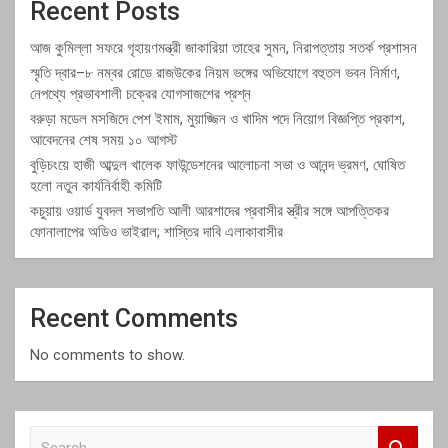
Recent Posts
আজ কুমিল্লা সফরে গৃহায়ণমন্ত্রী জাকারিয়া তাহের সুমন, নিরাপত্তায় সতর্ক প্রশাসন
স্মৃতি দ্বার–৮ নম্বর রোডে রাজউকের নিয়ম ভঙ্গের অভিযোগে বহুতল ভবন নির্মাণ,
নেপথ্যে প্রভাবশালী চক্রের যোগসাজশের প্রশ্ন
বরুড়া মডেল মসজিদে পেশ ইমাম, মুয়াজ্জিন ও খাদিম পদে নিয়োগ বিজ্ঞপ্তি প্রকাশ,
আবেদনের শেষ সময় ১০ আগস্ট
বুড়িচংয়ে হাজী আব্দুল খালেক ফাউন্ডেশনের আলোচনা সভা ও আনন্দ ভ্রমণ, ঘোষিত
হলো নতুন কার্যনির্বাহী কমিটি
কচুয়ায় ওয়ার্ড যুবদল সভাপতি আলী আরশাদের প্রবাসীর স্ত্রীর সঙ্গে আপত্তিকর
ফোনালাপের অডিও ভাইরাল; শাস্তির দাবি এলাকাবাসীর
Recent Comments
No comments to show.
S