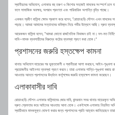
স্থানীয়দের অভিযোগ, এলাকার বহু তরুণ ও কিশোর সহজেই মাদকের সংস্পর্শে চলে যাচ্
ফলে সামাজিক অবক্ষয়, অপরাধ প্রবণতা এবং পারিবারিক অশান্তি বৃদ্ধি পাচ্ছে।
একজন প্রবীণ বাসিন্দা ক্ষোভ প্রকাশ করে বলেন, “রোয়াংছড়ি স্টেশন এখন মাদকের স
পড়ছে। আমরা আমাদের সন্তানদের ভবিষ্যৎ নিয়ে গভীর উদ্বেগে আছি। দ্রুত ব্যবস্থা
আরেকজন বাসিন্দা বলেন, “আমরা কোনো রাজনৈতিক বিভাজন চাই না। দল-মত নির্বি
দাবি—মাদক ব্যবসায়ীদের বিরুদ্ধে কঠোর ব্যবস্থা গ্রহণ করা হোক।”
প্রশাসনের জরুরি হস্তক্ষেপ কামনা
থানায় অভিযোগ দায়েরের পর ভুক্তভোগী ও স্থানীয়রা আশা করছেন, আইন-শৃঙ্খলা রক্ষাক
প্রয়োজনীয় আইনগত ব্যবস্থা গ্রহণ করবে। তারা এলাকার শান্তি-শৃঙ্খলা বজায় রাখা
আওতায় আনতে প্রশাসনের ঊর্ধ্বতন কর্তৃপক্ষের জরুরি হস্তক্ষেপ কামনা করেছেন।
এলাকাবাসীর দাবি
রোয়াংছড়ি স্টেশন এলাকার বাসিন্দাদের জোর দাবি, বান্দরবান সদর থানায় দায়েরকৃত 
দ্রুত গ্রেফতার করে আইনের আওতায় আনা হোক। একইসঙ্গে এলাকায় নিয়মিত অভিযান
স্থায়ীভাবে মাদকমুক্ত ঘোষণা করার জন্য প্রশাসনের প্রতি আহ্বান জানিয়েছেন তার