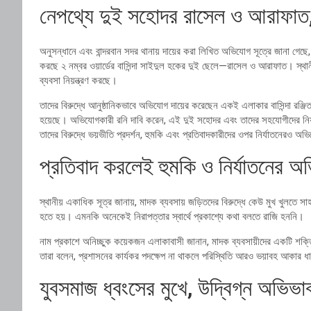
নেপথ্যে দুই সহোদর রাসেল ও আরাফাত
অনুসন্ধানে এবং বান্দরবান সদর থানায় দায়ের করা লিখিত অভিযোগ সূত্রে জানা গেছ
করছে ২ নম্বর ওয়ার্ডের বাসিন্দা সাইদুল হকের দুই ছেলে—রাসেল ও আরাফাত। স্থানী
ব্যবসা নিয়ন্ত্রণ করছে।
তাদের বিরুদ্ধে আনুষ্ঠানিকভাবে অভিযোগ দায়ের করেছেন একই এলাকার বাসিন্দা রঞ্
হয়েছে। অভিযোগকারী রনি দাবি করেন, এই দুই সহোদর এবং তাদের সহযোগীদের নিয়ন্
তাদের বিরুদ্ধে ভয়ভীতি প্রদর্শন, হুমকি এবং প্রতিবাদকারীদের ওপর নির্যাতনেরও অ
প্রতিবাদ করলেই হুমকি ও নির্যাতনের 
স্থানীয় একাধিক সূত্র জানায়, মাদক ব্যবসায় জড়িতদের বিরুদ্ধে কেউ মুখ খুলতে স
হতে হয়। এমনকি অনেকেই নিরাপত্তার স্বার্থে প্রকাশ্যে কথা বলতে রাজি হননি।
নাম প্রকাশে অনিচ্ছুক কয়েকজন এলাকাবাসী জানান, মাদক ব্যবসায়ীদের একটি শক্তিশ
তারা বলেন, প্রশাসনের কার্যকর পদক্ষেপ না থাকলে পরিস্থিতি আরও ভয়াবহ আকার 
যুবসমাজ ধ্বংসের মুখে, উদ্বিগ্ন অভিভা