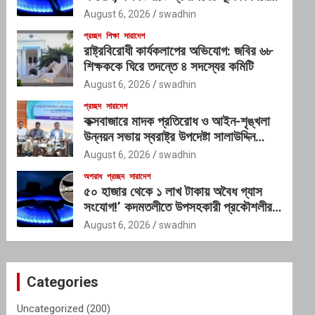
প্রশ্ন
August 6, 2026
swadhin
প্রচ্ছদ
শিক্ষা
সারাদেশ
রাষ্ট্রবিরোধী কার্যকলাপের অভিযোগ: জবির ৬৮
শিক্ষককে ঘিরে তদন্তে ৪ সদস্যের কমিটি
August 6, 2026
swadhin
প্রচ্ছদ
সারাদেশ
কক্সবাজারে মাদক প্রতিরোধ ও আইন-শৃঙ্খলা
উন্নয়ন সভায় স্বরাষ্ট্র উপদেষ্টা সালাউদ্দিন
আহমদ
August 6, 2026
swadhin
অপরাধ
প্রচ্ছদ
সারাদেশ
৫০ হাজার থেকে ১ লাখ টাকায় অবৈধ গ্যাস
সংযোগ!’ কদমতলীতে উপসহকারী প্রকৌশলীর
ছত্রছায়ার অভিযোগ
August 6, 2026
swadhin
Categories
Uncategorized
(200)