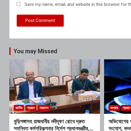
Save my name, email, and website in this browser for t
You may Missed
জাতীয়
প্রচ্ছদ
সারাদেশ
অপরাধ
প্রচ্ছদ
বুড়িগঙ্গাসহ রাজধানীর নদীদূষণ রোধে দ্রুত
অভিযোগের প
সমন্বিত কর্মপরিকল্পনার নির্দেশ প্রধানমন্ত্রীর,
সংযোগ, কদম