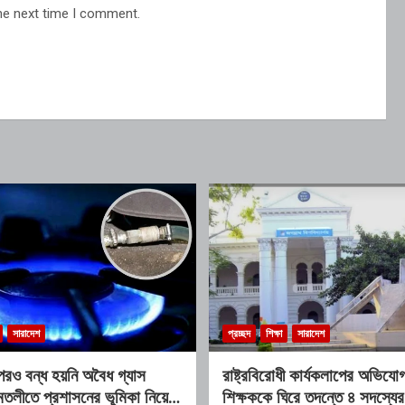
he next time I comment.
সারাদেশ
প্রচ্ছদ
শিক্ষা
সারাদেশ
রও বন্ধ হয়নি অবৈধ গ্যাস
রাষ্ট্রবিরোধী কার্যকলাপের অভিয
তলীতে প্রশাসনের ভূমিকা নিয়ে
শিক্ষককে ঘিরে তদন্তে ৪ সদস্যের