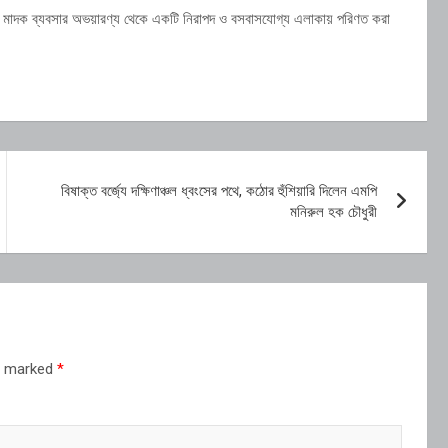
েশনকে মাদক ব্যবসার অভয়ারণ্য থেকে একটি নিরাপদ ও বসবাসযোগ্য এলাকায় পরিণত করা
বিষাক্ত বর্জ্যে দক্ষিণাঞ্চল ধ্বংসের পথে, কঠোর হুঁশিয়ারি দিলেন এমপি
মনিরুল হক চৌধুরী
re marked
*