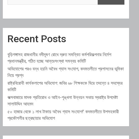
Recent Posts
বুড়িগঙ্গাসহ রাজধানীর নদীদূষণ রোধে দ্রুত সমন্বিত কর্মপরিকল্পনার নির্দেশ
প্রধানমন্ত্রীর, গঠিত হচ্ছে আন্তঃসংস্থা সমন্বয় কমিটি
অভিযোগের পরও বন্ধ হয়নি অবৈধ গ্যাস সংযোগ, কদমতলীতে প্রশাসনের ভূমিকা
নিয়ে প্রশ্ন
রাষ্ট্রবিরোধী কার্যকলাপের অভিযোগ: জবির ৬৮ শিক্ষককে ঘিরে তদন্তে ৪ সদস্যের
কমিটি
কক্সবাজারে মাদক প্রতিরোধ ও আইন-শৃঙ্খলা উন্নয়ন সভায় স্বরাষ্ট্র উপদেষ্টা
সালাউদ্দিন আহমদ
৫০ হাজার থেকে ১ লাখ টাকায় অবৈধ গ্যাস সংযোগ!’ কদমতলীতে উপসহকারী
প্রকৌশলীর ছত্রছায়ার অভিযোগ