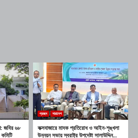
প্রচ্ছদ
সারাদেশ
োগ: জবির ৬৮
কক্সবাজারে মাদক প্রতিরোধ ও আইন-শৃঙ্খলা
 কমিটি
উন্নয়ন সভায় স্বরাষ্ট্র উপদেষ্টা সালাউদ্দিন