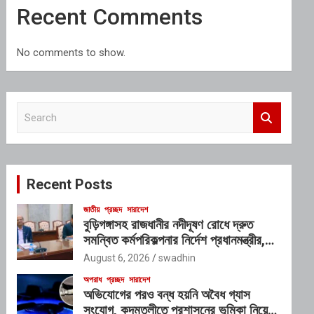
Recent Comments
No comments to show.
S
e
a
r
c
Recent Posts
h
জাতীয়
প্রচ্ছদ
সারাদেশ
বুড়িগঙ্গাসহ রাজধানীর নদীদূষণ রোধে দ্রুত
সমন্বিত কর্মপরিকল্পনার নির্দেশ প্রধানমন্ত্রীর,
গঠিত হচ্ছে আন্তঃসংস্থা সমন্বয় কমিটি
August 6, 2026
swadhin
অপরাধ
প্রচ্ছদ
সারাদেশ
অভিযোগের পরও বন্ধ হয়নি অবৈধ গ্যাস
সংযোগ, কদমতলীতে প্রশাসনের ভূমিকা নিয়ে