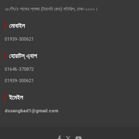
২৮/সি/৪ শাকের প্লাজা (টয়েনবি রোড) মতিঝিল, ঢাকা-১০০০।
মোবাইল
01939-300621
হোয়াটস্ এ্যাপ
01646-370872
01939-300621
ইমেইল
dssangbad1@gmail.com