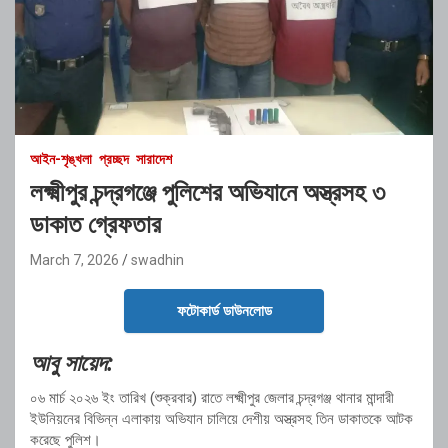
আইন-শৃঙ্খলা
প্রচ্ছদ
সারাদেশ
লক্ষ্মীপুর চন্দ্রগঞ্জে পুলিশের অভিযানে অস্ত্রসহ ৩
ডাকাত গ্রেফতার
March 7, 2026
swadhin
ফটোকার্ড ডাউনলোড
আবু সায়েদ:
০৬ মার্চ ২০২৬ ইং তারিখ (শুক্রবার) রাতে লক্ষ্মীপুর জেলার চন্দ্রগঞ্জ থানার মান্দারী
ইউনিয়নের বিভিন্ন এলাকায় অভিযান চালিয়ে দেশীয় অস্ত্রসহ তিন ডাকাতকে আটক
করেছে পুলিশ।