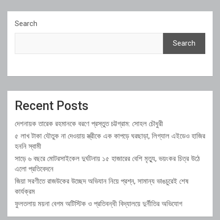
Search
Search
Recent Posts
দেশনায়ক তারেক রহমানকে বরণে প্রস্তুত চট্টগ্রাম: সোহল চৌধুরী
৫ লাখ টাকা যৌতুক না দেওয়ায় স্ত্রীকে এক কাপড়ে ঘরছাড়া, লিগ্যাল এইডেও হাজির
হননি স্বামী
সাড়ে ৬ বছরে মোটরসাইকেল দুর্ঘটনায় ১৫ হাজারের বেশি মৃত্যু, ভয়ংকর চিত্র উঠে
এলো প্রতিবেদনে
জিয়া সরণীতে রাজউকের উচ্ছেদ অভিযান নিয়ে প্রশ্ন, সামান্য ভাঙচুরেই শেষ
কার্যক্রম
ফুলতলায় ময়না বেগম অটিস্টিক ও প্রতিবন্ধী বিদ্যালয়ে দুর্নীতির অভিযোগ