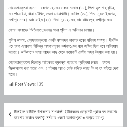
গ্রেফতারকৃতরা হলেন— বেলাল হোসেন ওরফে বেলাল (৪৮), পিতা: মৃত শাহাবুদ্দিন,
সাং পাঁচঘরিয়া, থানা চাটখিল, জেলা নোয়াখালী। আরিফ (৩৬), পিতা: নুরুল ইসলাম,
লক্ষ্মীপুর সদর। মোঃ ফাইম (২১), পিতা: নুর হোসেন, সাং রাজিবপুর, লক্ষ্মীপুর সদর।
গোপন সংবাদের ভিত্তিতে চন্দ্রগঞ্জ থানা পুলিশ এ অভিযান চালায়।
পুলিশ জানায়, গ্রেফতারকৃতরা একটি সংঘবদ্ধ ডাকাত দলের সক্রিয় সদস্য। দীর্ঘদিন
ধরে তারা এলাকায় বিভিন্ন অপরাধমূলক কর্মকাণ্ডের সঙ্গে জড়িত ছিল বলে অভিযোগ
রয়েছে। অভিযানের সময় তাদের কাছ থেকে কয়েকটি দেশীয় অস্ত্র উদ্ধার করা হয়।
গ্রেফতারকৃতদের বিরুদ্ধে আইনগত ব্যবস্থা গ্রহণের প্রক্রিয়া চলছে। তাদের
জিজ্ঞাসাবাদ করা হচ্ছে এবং এ ঘটনায় আরও কেউ জড়িত আছে কি না তা খতিয়ে দেখা
হচ্ছে।
Post Views:
135
Post
টাঙ্গাইলে ঘাটাইল উপজেলার সাগরদিঘী ইউনিয়নের জোড়দিঘী গ্রামে বন বিভাগের
navigation
জায়গায় অবাধে ঘরবাড়ি নির্মাণের খবরটি অনভিপ্রেত ও অগ্রহণযোগ্য।