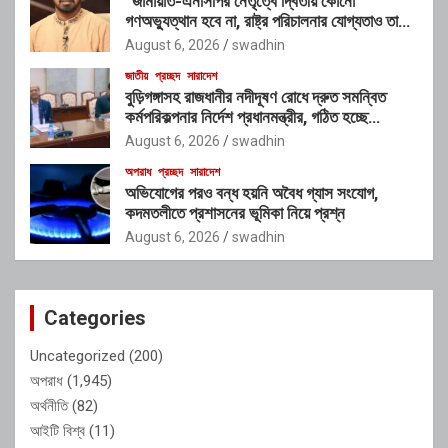
“জামায়াত-এনসিপির নেতৃত্বে দ্বিতীয় কোনো
গণঅভ্যুত্থান হবে না, রাষ্ট্র পরিচালনার যোগ্যতাও তাদের
নেই”: রাশেদ খাঁনের
August 6, 2026
swadhin
জাতীয়
প্রচ্ছদ
সারাদেশ
বুড়িগঙ্গাসহ রাজধানীর নদীদূষণ রোধে দ্রুত সমন্বিত
কর্মপরিকল্পনার নির্দেশ প্রধানমন্ত্রীর, গঠিত হচ্ছে
আন্তঃসংস্থা সমন্বয় কমিটি
August 6, 2026
swadhin
অপরাধ
প্রচ্ছদ
সারাদেশ
অভিযোগের পরও বন্ধ হয়নি অবৈধ গ্যাস সংযোগ,
কদমতলীতে প্রশাসনের ভূমিকা নিয়ে প্রশ্ন
August 6, 2026
swadhin
Categories
Uncategorized
(200)
অপরাধ
(1,945)
অর্থনীতি
(82)
আইটি বিশ্ব
(11)