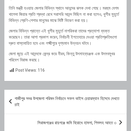
তিনি মন্ত্রী হওয়ায় জেলার বিভিন্ন স্থানে আনন্দের ঝলক দেখা গেছে। মরহুম বেগম
খালেদা জিয়ার প্রতি শ্রদ্ধা রেখে সরাসরি আনন্দ মিছিল না করা হলেও, খুশীর মুহূর্তে
বিভিন্ন শ্রেণি-পেশার মানুষের মাঝে মিষ্টি বিতরণ করা হয়।
জেলার বিভিন্ন প্রান্তে এই খুশীর মুহূর্তে নাগরিকরা তাদের প্রত্যাশা ব্যক্ত
করেছেন। তারা আশা প্রকাশ করেন, নির্বাচনী ইশতেহারে দেওয়া প্রতিশ্রুতিগুলো
দ্রুত বাস্তবায়িত হবে এবং লক্ষ্মীপুরে দৃশ্যমান উন্নয়ন ঘটবে।
জেলা জুড়ে এই আনন্দকে কেন্দ্র করে নীরব, কিন্তু উৎসাহব্যঞ্জক এক উৎসবমুখর
পরিবেশ বিরাজ করছে।
Post Views:
116
Post
গাজীপুর সদর উপজেলা পরিষদ নির্বাচনে সফল ভাইস চেয়ারম্যান হিসেবে দেখতে
navigation
চাই
সিরাজগঞ্জের রায়গঞ্জে জমি বিরোধে হামলা, শিশুসহ আহত ৩