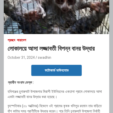
প্রচ্ছদ
সারাদেশ
লোকালয়ে আসা লজ্জাবতী বিপন্ন বানর উদ্ধার
October 31, 2024
swadhin
ফটোকার্ড ডাউনলোড
স্বাধীন সংবাদ ডেস্ক :
হবিগঞ্জের চুনারুঘাট উপজেলার মিরাশী ইউনিয়নের একঢালা গ্রামে লোকালয়ে আসা
একটা লজ্জাবতী বানর উদ্ধার করা হয়েছে।
বৃহস্পতিবার (৩১ অক্টোবর) বিকেলে ওই গ্রামের কৃষক খলিলুর রহমান তার বাড়িতে
বাঁশ কাটার সময় প্রাণীটিকে উদ্ধার করেন। পরে তিনি চুনারুঘাট উপজেলা নির্বাহী