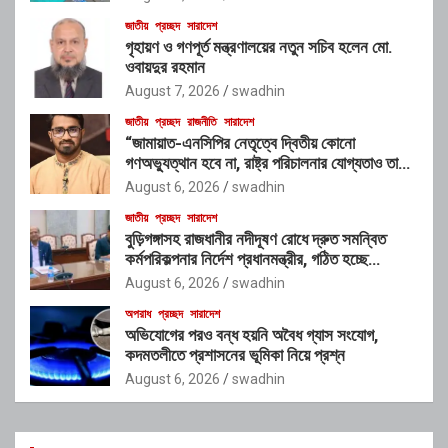
জাতীয়
প্রচ্ছদ
সারাদেশ
গৃহায়ণ ও গণপূর্ত মন্ত্রণালয়ের নতুন সচিব হলেন মো.
ওবায়দুর রহমান
August 7, 2026
swadhin
জাতীয়
প্রচ্ছদ
রাজনীতি
সারাদেশ
“জামায়াত-এনসিপির নেতৃত্বে দ্বিতীয় কোনো
গণঅভ্যুত্থান হবে না, রাষ্ট্র পরিচালনার যোগ্যতাও তাদের
নেই”: রাশেদ খাঁনের
August 6, 2026
swadhin
জাতীয়
প্রচ্ছদ
সারাদেশ
বুড়িগঙ্গাসহ রাজধানীর নদীদূষণ রোধে দ্রুত সমন্বিত
কর্মপরিকল্পনার নির্দেশ প্রধানমন্ত্রীর, গঠিত হচ্ছে
আন্তঃসংস্থা সমন্বয় কমিটি
August 6, 2026
swadhin
অপরাধ
প্রচ্ছদ
সারাদেশ
অভিযোগের পরও বন্ধ হয়নি অবৈধ গ্যাস সংযোগ,
কদমতলীতে প্রশাসনের ভূমিকা নিয়ে প্রশ্ন
August 6, 2026
swadhin