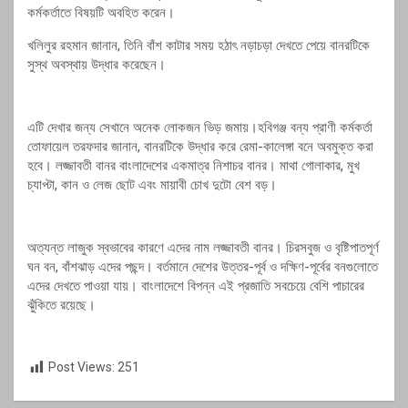
কর্মকর্তাতে বিষয়টি অবহিত করেন।
খলিলুর রহমান জানান, তিনি বাঁশ কাটার সময় হঠাৎ নড়াচড়া দেখতে পেয়ে বানরটিকে
সুস্থ অবস্থায় উদ্ধার করেছেন।
এটি দেখার জন্য সেখানে অনেক লোকজন ভিড় জমায়।হবিগঞ্জ বন্য প্রাণী কর্মকর্তা
তোফায়েল তরফদার জানান, বানরটিকে উদ্ধার করে রেমা-কালেঙ্গা বনে অবমুক্ত করা
হবে। লজ্জাবতী বানর বাংলাদেশের একমাত্র নিশাচর বানর। মাথা গোলাকার, মুখ
চ্যাপ্টা, কান ও লেজ ছোট এবং মায়াবী চোখ দুটো বেশ বড়।
অত্যন্ত লাজুক স্বভাবের কারণে এদের নাম লজ্জাবতী বানর। চিরসবুজ ও বৃষ্টিপাতপূর্ণ
ঘন বন, বাঁশঝাড় এদের পছন্দ। বর্তমানে দেশের উত্তর-পূর্ব ও দক্ষিণ-পূর্বের বনগুলোতে
এদের দেখতে পাওয়া যায়। বাংলাদেশে বিপন্ন এই প্রজাতি সবচেয়ে বেশি পাচারের
ঝুঁকিতে রয়েছে।
Post Views:
251