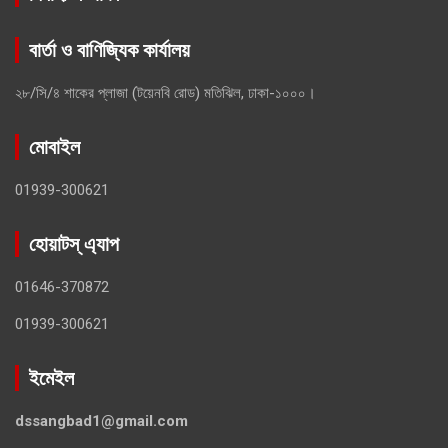
বার্তা ও বাণিজ্যিক কার্যালয়
২৮/সি/৪ শাকের প্লাজা (টয়েনবি রোড) মতিঝিল, ঢাকা-১০০০।
মোবাইল
01939-300621
হোয়াটস্ এ্যাপ
01646-370872
01939-300621
ইমেইল
dssangbad1@gmail.com