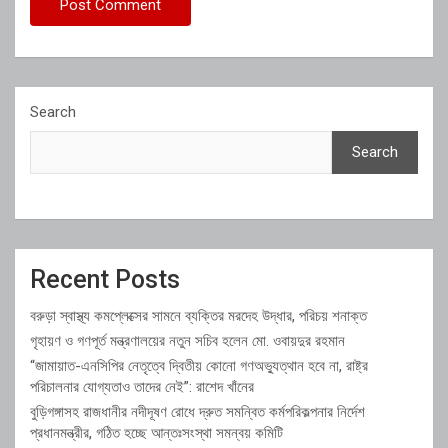
Search
Search
Recent Posts
বরুড়া স্বাস্থ্য কমপ্লেক্সের সামনে ব্যক্তির মরদেহ উদ্ধার, পরিচয় শনাক্ত
গৃহায়ণ ও গণপূর্ত মন্ত্রণালয়ের নতুন সচিব হলেন মো. ওবায়দুর রহমান
“জামায়াত-এনসিপির নেতৃত্বে দ্বিতীয় কোনো গণঅভ্যুত্থান হবে না, রাষ্ট্র
পরিচালনার যোগ্যতাও তাদের নেই”: রাশেদ খাঁনের
বুড়িগঙ্গাসহ রাজধানীর নদীদূষণ রোধে দ্রুত সমন্বিত কর্মপরিকল্পনার নির্দেশ
প্রধানমন্ত্রীর, গঠিত হচ্ছে আন্তঃসংস্থা সমন্বয় কমিটি