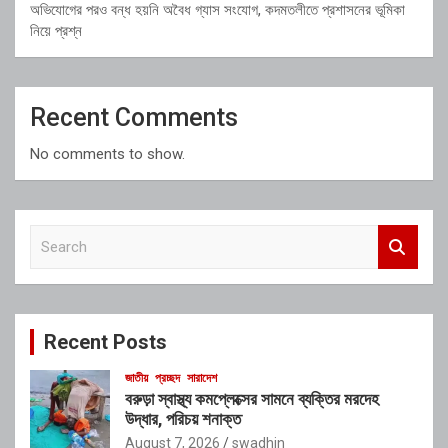
অভিযোগের পরও বন্ধ হয়নি অবৈধ গ্যাস সংযোগ, কদমতলীতে প্রশাসনের ভূমিকা
নিয়ে প্রশ্ন
Recent Comments
No comments to show.
S
e
a
r
c
Recent Posts
h
জাতীয়
প্রচ্ছদ
সারাদেশ
বরুড়া স্বাস্থ্য কমপ্লেক্সের সামনে ব্যক্তির মরদেহ
উদ্ধার, পরিচয় শনাক্ত
August 7, 2026
swadhin