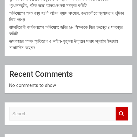
প্রধানমন্ত্রীর, গঠিত হচ্ছে আন্তঃসংস্থা সমন্বয় কমিটি
অভিযোগের পরও বন্ধ হয়নি অবৈধ গ্যাস সংযোগ, কদমতলীতে প্রশাসনের ভূমিকা
নিয়ে প্রশ্ন
রাষ্ট্রবিরোধী কার্যকলাপের অভিযোগ: জবির ৬৮ শিক্ষককে ঘিরে তদন্তে ৪ সদস্যের
কমিটি
কক্সবাজারে মাদক প্রতিরোধ ও আইন-শৃঙ্খলা উন্নয়ন সভায় স্বরাষ্ট্র উপদেষ্টা
সালাউদ্দিন আহমদ
Recent Comments
No comments to show.
S
e
a
r
c