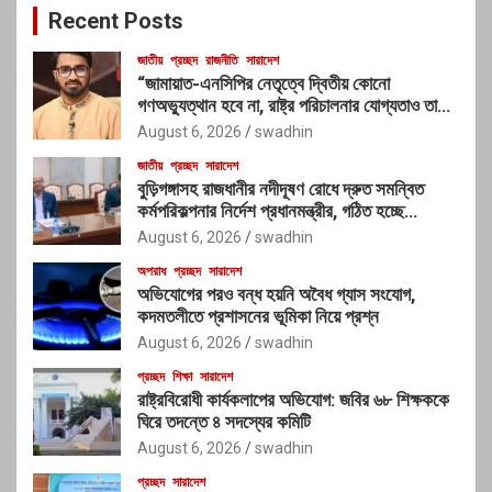
Recent Posts
h
জাতীয়
প্রচ্ছদ
রাজনীতি
সারাদেশ
“জামায়াত-এনসিপির নেতৃত্বে দ্বিতীয় কোনো
গণঅভ্যুত্থান হবে না, রাষ্ট্র পরিচালনার যোগ্যতাও তাদের
নেই”: রাশেদ খাঁনের
August 6, 2026
swadhin
জাতীয়
প্রচ্ছদ
সারাদেশ
বুড়িগঙ্গাসহ রাজধানীর নদীদূষণ রোধে দ্রুত সমন্বিত
কর্মপরিকল্পনার নির্দেশ প্রধানমন্ত্রীর, গঠিত হচ্ছে
আন্তঃসংস্থা সমন্বয় কমিটি
August 6, 2026
swadhin
অপরাধ
প্রচ্ছদ
সারাদেশ
অভিযোগের পরও বন্ধ হয়নি অবৈধ গ্যাস সংযোগ,
কদমতলীতে প্রশাসনের ভূমিকা নিয়ে প্রশ্ন
August 6, 2026
swadhin
প্রচ্ছদ
শিক্ষা
সারাদেশ
রাষ্ট্রবিরোধী কার্যকলাপের অভিযোগ: জবির ৬৮ শিক্ষককে
ঘিরে তদন্তে ৪ সদস্যের কমিটি
August 6, 2026
swadhin
প্রচ্ছদ
সারাদেশ