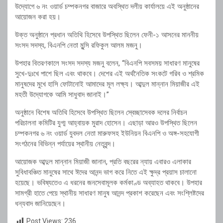
উদ্যোগে ৬ নং ওয়ার্ড চম্পকনগর বাজারে অবস্থিত দলীয় কার্যালয়ে এই অনুষ্ঠানের
আয়োজন করা হয়।
উক্ত অনুষ্ঠানে প্রধান অতিথি হিসেবে উপস্থিত ছিলেন ফেনী-১ আসনের মাননীয়
সংসদ সদস্য, বিএনপি নেতা মুন্সি রফিকুল আলম মজনু।
উপহার বিতরণকালে সংসদ সদস্য মজনু বলেন, “বিএনপি সবসময় সাধারণ মানুষের
সুখে-দুঃখে পাশে ছিল এবং থাকবে। দেশের এই অর্থনৈতিক সংকটে গরিব ও শ্রমিক
মানুষদের মুখে হাসি ফোটানোই আমাদের মূল লক্ষ্য। আব্দুল মান্নান মিয়াজীর এই
মহতী উদ্যোগকে আমি সাধুবাদ জানাই।”
অনুষ্ঠানে বিশেষ অতিথি হিসেবে উপস্থিত ছিলেন স্বেচ্ছাসেবক দলের নির্বাচন
পরিচালনা কমিটির যুগ্ম আহ্বায়ক মুরাদ হোসেন। এছাড়া আরও উপস্থিত ছিলেন
চম্পকনগর ৬ নং ওয়ার্ড যুবদল নেতা মারুফসহ ইউনিয়ন বিএনপি ও অঙ্গ-সহযোগী
সংগঠনের বিভিন্ন পর্যায়ের স্থানীয় নেতৃবৃন্দ।
আয়োজক আব্দুল মান্নান মিয়াজী জানান, প্রতি বছরের ন্যায় এবারও এলাকার
সুবিধাবঞ্চিত মানুষের সাথে ঈদের আনন্দ ভাগ করে নিতে এই ক্ষুদ্র প্রয়াস চালানো
হয়েছে। ভবিষ্যতেও এ ধরনের জনসেবামূলক কর্মকাণ্ড অব্যাহত থাকবে। উপহার
সামগ্রী হাতে পেয়ে স্থানীয় সাধারণ মানুষ আনন্দ প্রকাশ করেছেন এবং সংশ্লিষ্টদের
ধন্যবাদ জানিয়েছেন।
Post Views:
236