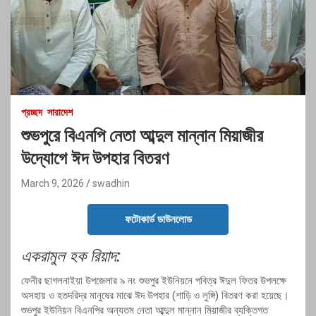
প্রচ্ছদ
সারাদেশ
শুভপুরে বিএনপি নেতা আব্দুল মান্নান মিয়াজীর
উদ্যোগে ঈদ উপহার বিতরণ
March 9, 2026
swadhin
ফটোকার্ড ডাউনলোড
একরামুল হক রিয়াদ:
ফেনীর ছাগলনাইয়া উপজেলার ৯ নং শুভপুর ইউনিয়নে পবিত্র ঈদুল ফিতর উপলক্ষে
অসহায় ও হতদরিদ্র মানুষের মাঝে ঈদ উপহার (শাড়ি ও লুঙ্গি) বিতরণ করা হয়েছে।
শুভপুর ইউনিয়ন বিএনপির অন্যতম নেতা আব্দুল মান্নান মিয়াজীর ব্যক্তিগত