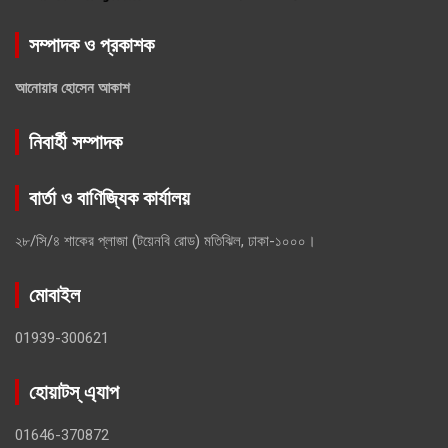
সম্পাদক ও প্রকাশক
আনোয়ার হোসেন আকাশ
নিবার্হী সম্পাদক
বার্তা ও বাণিজ্যিক কার্যালয়
২৮/সি/৪ শাকের প্লাজা (টয়েনবি রোড) মতিঝিল, ঢাকা-১০০০।
মোবাইল
01939-300621
হোয়াটস্ এ্যাপ
01646-370872