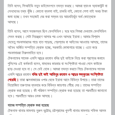
তিনি বলেন, সিআইডি নতুন ডাইমেনশনে তদন্ত করছে। আমরা ব্যাংক অ্যাকাউন্ট বা
লেনদেনের তথ্য খুঁজি। কোনো ব্যবসা নাই, চাকরি নাই, কোনো পেশা নাই অথচ টাকা
জমা হচ্ছে। তখন সহজেই বের করা সম্ভব হয় আয়বহির্ভূত অর্থ কোত্থেকে
আসছে।
তিনি বলেন, আগে সহজলভ্য ছিল ফেনসিডিল। ঘরে ঘরে শিশুরা দেখতাম ফেনসিডিল
সেবন করছে। সেটা নিয়ন্ত্রণে আসার পর এখন আসছে ইয়াবা। আমার বিশ্বাস
যেহেতু গডফাদারদের গায়ে হাত পড়েছে, গ্রেপ্তার বা আইনের আওতায় আসছে, তাদের
অবৈধ অর্জিত সম্পত্তি ক্রোক হচ্ছে, সরকারি কোষাগারে যাচ্ছে। এতে করে
গডফাদাররা নিরুৎসাহিত হবে।
টেকনাফের সাবেক এমপি আব্দুর রহমান বদির দুই ভাইকে নিয়ে করা প্রশ্নের জবাবে
পুলিশের এই কর্মকর্তা বলেন, মাদকের কারবার বা সংশ্লিষ্টতা পাওয়া গেলে কাউকে
ছাড় দেওয়া হবে না। সে যেই হোক। আমরা তদন্ত করতে গিয়ে টেকনাফের সাবেক
এমপি আব্দুর রহমান
বদির দুই ভাই আমিনুর রহমান ও আব্দুর শুক্কুরের সংশ্লিষ্টতা
পেয়েছি।
তারা কক্সবাজারের ওপার থেকে ইয়াবা আনে বিভিন্ন উপায়ে। তারা তাদের
নিয়োজিত তরুণদের ব্যবহার করে বিভিন্ন জায়গায় পৌঁছে দেয়। তাদের সম্পত্তি
ক্রোক করা হয়েছে। কী পরিমাণ সম্পত্তি ক্রোক করা হয়েছে তা পরবর্তীতে জানানো
হবে। পরবর্তীতে আরও চমক আসছে।
যাদের সম্পত্তি ক্রোক করা হয়েছে
টেকনাফ থানার মামলায় নুরুল ভুট্টোর, চট্টগ্রামের খুলশী থানার মামলায় শফিক আলম