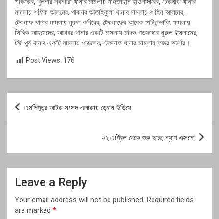
শফিকের, খুলনার লবনচরা থানার মামলায় শাহজাহান হাওলাদারের, টেকনাফ থানার
মামলায় শফিক আলমের, পাবনার আতাইকুলা থানার মামলায় শাহিন আলমের,
টেকনাফ থানার মামলায় নুরুল কবিরের, টেকনাফের আরেক মানিলন্ডারিং মামলায়
সিদ্দিক আহমেদের, আদাবর থানার একটি মামলায় মাদক গডফাদার নুরুল ইসলামের,
টঙ্গী পূর্ব থানার একটি মামলায় পারুলের, টেকনাফ থানার মামলায় ফজর আলীর।
Post Views:
176
Post
এমপিপুত্র আটক সংসদ এলাকায় ড্রোন উড়িয়ে
navigation
২২ এপ্রিল থেকে শুরু হচ্ছে ন্যাপ এক্সপো
Leave a Reply
Your email address will not be published.
Required fields
are marked
*