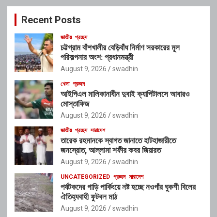
c
Recent Posts
h
জাতীয়
প্রচ্ছদ
চট্টগ্রাম বাঁশখালীর বেড়িবাঁধ নির্মাণ সরকারের মূল
পরিকল্পনার অংশ: প্রধানমন্ত্রী
August 9, 2026
swadhin
খেলা
প্রচ্ছদ
আইপিএল মালিকানাধীন দুবাই ক্যাপিটালসে আবারও
মোস্তাফিজ
August 9, 2026
swadhin
জাতীয়
প্রচ্ছদ
সারাদেশ
তারেক রহমানকে স্বাগত জানাতে হাটহাজারীতে
জনস্রোত, আল্লামা শফীর কবর জিয়ারত
August 9, 2026
swadhin
UNCATEGORIZED
প্রচ্ছদ
সারাদেশ
পর্যটকদের গাড়ি পার্কিংয়ে নষ্ট হচ্ছে নওগাঁর ঘুকশী বিলের
ঐতিহ্যবাহী ফুটবল মাঠ
August 9, 2026
swadhin