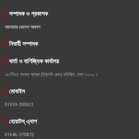
সম্পাদক ও প্রকাশক
আনোয়ার হোসেন আকাশ
নিবার্হী সম্পাদক
বার্তা ও বাণিজ্যিক কার্যালয়
২৮/সি/৪ শাকের প্লাজা (টয়েনবি রোড) মতিঝিল, ঢাকা-১০০০।
মোবাইল
01939-300621
হোয়াটস্ এ্যাপ
01646-370872