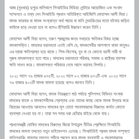
আজ (বুধবার) দুপুরে মালিবাগে সিআইডির মিডিয়া সেন্টারে আয়োজিত এক সংবাদ
সম্মেলনে এ তথ্য দেন সিআইডি প্রধান অতিরিক্ত আইজিপি মোহাম্মদ আলী মিয়া।
মাদক কারবার বা মাদক সংক্রান্ত অর্থ পাচার বা মানি লন্ডারিংয়ের মতো ঘটনায় জড়িত
কাউকে ছাড় দেওয়া হবে না বলেও হুঁশিয়ারি উচ্চারণ করেন তিনি।
মোহাম্মদ আলী মিয়া বলেন, তরুণ প্রজন্মের জন্য সবচেয়ে ক্ষতিকর বিষয় হচ্ছে
মাদকাসক্তি। মাদকের ভয়াবহতা এতই বেশি যে, মাদকসেবীর আশপাশে থাকা মানুষও
এর দ্বারা ক্ষতিগ্রস্ত হয়ে থাকে। শিশু-কিশোর, যুব বা যে কোনো বয়সী নারী বা
পুরুষ মাদকাসক্ত হতে পারে। মাদকের ভয়াবহতা পরিবার, সমাজ ও রাষ্ট্রের ব্যাপক
ক্ষতি সাধন করে। মাদকাসক্ত পরিবারে নেমে আসে ভয়াবহ বিপর্যয়।
২০২১ সালে ৭৯ হাজার ৬৭৫টি, ২০২২ সালে ৮২ হাজার ৬৭২টি এবং ২০২৩ সালে
৭৬ হাজার ৪০৩টি মাদক মামলা হয়েছে বলেও জানান তিনি।
মোহাম্মদ আলী মিয়া বলেন, মাদক নিয়ন্ত্রণে মাঠ পর্যায়ে পুলিশসহ বিভিন্ন সংস্থা
মাদকের বাহক ও মাদকসেবীদের গ্রেপ্তার এবং তাদের কাছে থেকে মাদক উদ্ধার করে
বিচারের আওতায় আনলেও মাদকের মূল হোতা গডফাদারদের বিরুদ্ধে কার্যত কোনো
ব্যবস্থা নেওয়া হয় না। তারা সব সময় ধরা ছোঁয়ার বাইরে থেকে যায়।
প্রধানমন্ত্রী ঘোষিত মাদকের বিরুদ্ধে জিরো টলারেন্স নীতির প্রেক্ষিতে সিআইডি
মাদকের মামলা তদন্তে নতুন ডাইমেনশন এনেছে। সিআইডিই প্রথম মাদক সম্পৃক্ত
মানিলন্ডারিং মামলার তদন্তে গভীরে প্রবেশ করে মাদক ব্যবসায়ী ও গডফাদারদের