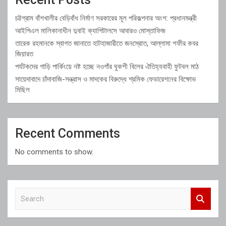
চট্টগ্রাম বাঁশখালীর বেড়িবাঁধ নির্মাণ সরকারের মূল পরিকল্পনার অংশ: প্রধানমন্ত্রী
আইপিএল মালিকানাধীন দুবাই ক্যাপিটালসে আবারও মোস্তাফিজ
তারেক রহমানকে স্বাগত জানাতে হাটহাজারীতে জনস্রোত, আল্লামা শফীর কবর
জিয়ারত
পর্যটকদের গাড়ি পার্কিংয়ে নষ্ট হচ্ছে নওগাঁর ঘুকশী বিলের ঐতিহ্যবাহী ফুটবল মাঠ
সায়েদাবাদে চাঁদাবাজি-সন্ত্রাস ও মাদকের বিরুদ্ধে শ্রমিক ফেডারেশনের বিক্ষোভ
মিছিল
Recent Comments
No comments to show.
S
e
a
r