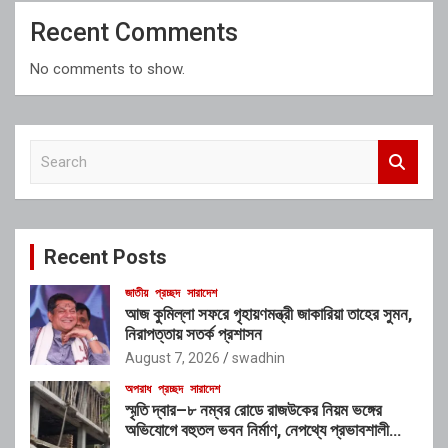
Recent Comments
No comments to show.
S
e
a
r
c
Recent Posts
h
জাতীয়
প্রচ্ছদ
সারাদেশ
আজ কুমিল্লা সফরে গৃহায়ণমন্ত্রী জাকারিয়া তাহের সুমন,
নিরাপত্তায় সতর্ক প্রশাসন
August 7, 2026
swadhin
অপরাধ
প্রচ্ছদ
সারাদেশ
স্মৃতি দ্বার–৮ নম্বর রোডে রাজউকের নিয়ম ভঙ্গের
অভিযোগে বহুতল ভবন নির্মাণ, নেপথ্যে প্রভাবশালী