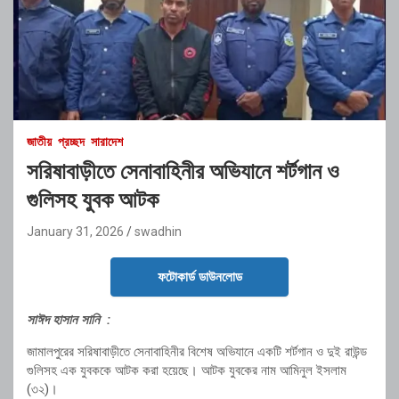
জাতীয়
প্রচ্ছদ
সারাদেশ
সরিষাবাড়ীতে সেনাবাহিনীর অভিযানে শর্টগান ও
গুলিসহ যুবক আটক
January 31, 2026
swadhin
ফটোকার্ড ডাউনলোড
সাঈদ হাসান সানি :
জামালপুরের সরিষাবাড়ীতে সেনাবাহিনীর বিশেষ অভিযানে একটি শর্টগান ও দুই রাউন্ড
গুলিসহ এক যুবককে আটক করা হয়েছে। আটক যুবকের নাম আমিনুল ইসলাম
(৩২)।