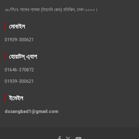
২৮/সি/৪ শাকের প্লাজা (টয়েনবি রোড) মতিঝিল, ঢাকা-১০০০।
মোবাইল
01939-300621
হোয়াটস্ এ্যাপ
01646-370872
01939-300621
ইমেইল
dssangbad1@gmail.com