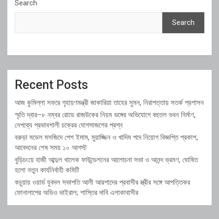
Search
Search
Recent Posts
আজ কুমিল্লা সফরে গৃহায়ণমন্ত্রী জাকারিয়া তাহের সুমন, নিরাপত্তায় সতর্ক প্রশাসন
স্মৃতি দ্বার–৮ নম্বর রোডে রাজউকের নিয়ম ভঙ্গের অভিযোগে বহুতল ভবন নির্মাণ,
নেপথ্যে প্রভাবশালী চক্রের যোগসাজশের প্রশ্ন
বরুড়া মডেল মসজিদে পেশ ইমাম, মুয়াজ্জিন ও খাদিম পদে নিয়োগ বিজ্ঞপ্তি প্রকাশ,
আবেদনের শেষ সময় ১০ আগস্ট
বুড়িচংয়ে হাজী আব্দুল খালেক ফাউন্ডেশনের আলোচনা সভা ও আনন্দ ভ্রমণ, ঘোষিত
হলো নতুন কার্যনির্বাহী কমিটি
কচুয়ায় ওয়ার্ড যুবদল সভাপতি আলী আরশাদের প্রবাসীর স্ত্রীর সঙ্গে আপত্তিকর
ফোনালাপের অডিও ভাইরাল; শাস্তির দাবি এলাকাবাসীর