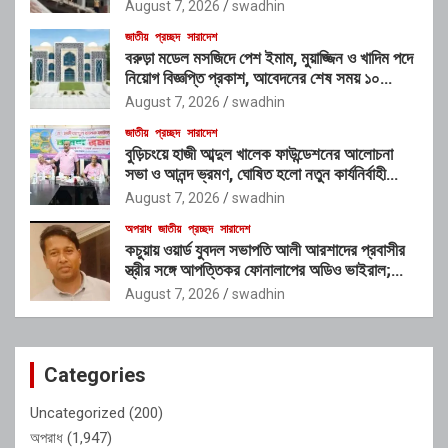
চক্রের যোগসাজশের প্রশ্ন
August 7, 2026
swadhin
জাতীয়
প্রচ্ছদ
সারাদেশ
বরুড়া মডেল মসজিদে পেশ ইমাম, মুয়াজ্জিন ও খাদিম পদে
নিয়োগ বিজ্ঞপ্তি প্রকাশ, আবেদনের শেষ সময় ১০
আগস্ট
August 7, 2026
swadhin
জাতীয়
প্রচ্ছদ
সারাদেশ
বুড়িচংয়ে হাজী আব্দুল খালেক ফাউন্ডেশনের আলোচনা
সভা ও আনন্দ ভ্রমণ, ঘোষিত হলো নতুন কার্যনির্বাহী
কমিটি
August 7, 2026
swadhin
অপরাধ
জাতীয়
প্রচ্ছদ
সারাদেশ
কচুয়ায় ওয়ার্ড যুবদল সভাপতি আলী আরশাদের প্রবাসীর
স্ত্রীর সঙ্গে আপত্তিকর ফোনালাপের অডিও ভাইরাল;
শাস্তির দাবি এলাকাবাসীর
August 7, 2026
swadhin
Categories
Uncategorized
(200)
অপরাধ
(1,947)