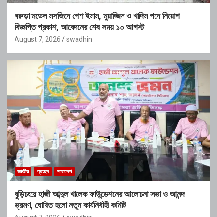
বরুড়া মডেল মসজিদে পেশ ইমাম, মুয়াজ্জিন ও খাদিম পদে নিয়োগ
বিজ্ঞপ্তি প্রকাশ, আবেদনের শেষ সময় ১০ আগস্ট
August 7, 2026
swadhin
জাতীয়
প্রচ্ছদ
সারাদেশ
বুড়িচংয়ে হাজী আব্দুল খালেক ফাউন্ডেশনের আলোচনা সভা ও আনন্দ
ভ্রমণ, ঘোষিত হলো নতুন কার্যনির্বাহী কমিটি