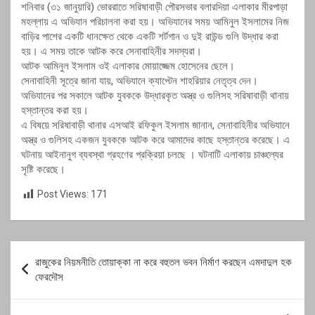
শনিবার (৩১ জানুয়ারি) ভোররাতে সরিষাবাড়ী পৌরসভার বলারদিয়া এলাকার মীরপাড়া
মহল্লায় এ অভিযান পরিচালনা করা হয়। অভিযানের সময় আমিনুল ইসলামের নিজ
বাড়ির পাশের একটি ধানক্ষেত থেকে একটি শর্টগান ও দুই রাউন্ড গুলি উদ্ধার করা
হয়। এ সময় তাকে আটক করে সেনাবাহিনীর সদস্যরা।
আটক আমিনুল ইসলাম ওই এলাকার মোয়াজ্জেম হোসেনের ছেলে।
সেনাবাহিনী সূত্রে জানা যায়, অভিযানে ক্যাপ্টেন শাহরিয়ার নেতৃত্ব দেন।
অভিযানের পর সকালে আটক যুবককে উদ্ধারকৃত অস্ত্র ও গুলিসহ সরিষাবাড়ী থানায়
হস্তান্তর করা হয়।
এ বিষয়ে সরিষাবাড়ী থানার এসআই রফিকুল ইসলাম জানান, সেনাবাহিনীর অভিযানে
অস্ত্র ও গুলিসহ একজন যুবককে আটক করে আমাদের কাছে হস্তান্তর করেছে। এ
ঘটনায় আইনানুগ ব্যবস্থা গ্রহণের প্রক্রিয়া চলছে । ঘটনাটি এলাকায় চাঞ্চল্যের
সৃষ্টি করেছে।
Post Views:
171
Post
রাজুকের নিয়মনীতি তোয়াক্কা না করে বহুতল ভবন নির্মাণ করছেন এমদাদুল হক
navigation
ফেরদৌস