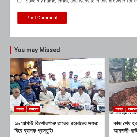
Save my name, email, and website in this browser for t
You may Missed
প্রচ্ছদ
সারাদেশ
প্রচ্ছদ
সারাদে
১৬ আগস্ট কিশোরগঞ্জে তারেক রহমানের সফর:
কাজ শেষ হ
ঘিরে ব্যাপক প্রস্তুতি
আমতলী-গাজী