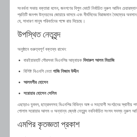
সংবর্ধনা সভায় বক্তারা বলেন, জনগণের বিপুল ভোটে নির্বাচিত নুরুল আমিন চেয়ারম্
প্রতিটি জনপদ উন্নয়নের জোয়ারে ভাসবে এবং দীর্ঘদিনের বিরাজমান বৈষম্যের অবসান ঘট
যে, সাধারণ মানুষ পরিবর্তনের পক্ষে রায় দিয়েছে।
উপস্থিত নেতৃবৃন্দ
অনুষ্ঠানে গুরুত্বপূর্ণ বক্তব্য রাখেন:
বারইয়ারহাট পৌরসভা বিএনপির আহ্বায়ক
দিদারুল আলম মিয়াজি
বিশিষ্ট বিএনপি নেতা
গাজি নিজাম উদ্দীন
আলমগীর হোসেন
সরোয়ার হোসেন সেলিম
এছাড়াও যুবদল, ছাত্রদলসহ বিএনপির বিভিন্ন অঙ্গ ও সহযোগী সংগঠনের স্থানীয় পর
গোলাম সরোয়ার আলম ও অন্যান্য জ্যেষ্ঠ নেতৃবৃন্দ নবনির্বাচিত সংসদ সদস্য নুরুল আ
এমপির কৃতজ্ঞতা প্রকাশ