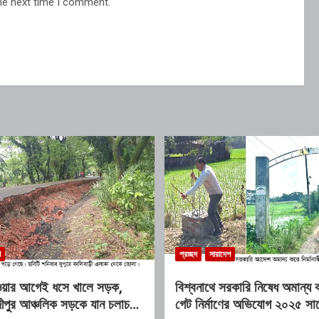
he next time I comment.
শ
প্রচ্ছদ
সারাদেশ
ওয়ার আগেই ধসে খালে সড়ক,
বিশ্বনাথে সরকারি নিষেধ অমান্য
পুর আঞ্চলিক সড়কে যান চলাচল
গেট নির্মাণের অভিযোগ ২০২৫ সা