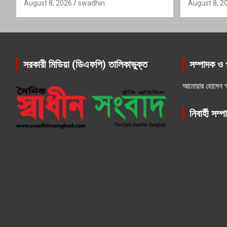
বন্ধ
August 8, 2026
swadhin
August 8, 2
সরকারী মিডিয়া (ডিএফপি) তালিকাভুক্ত
সম্পাদক ও 
আনোয়ার হোসেন 
নিবার্হী সম্