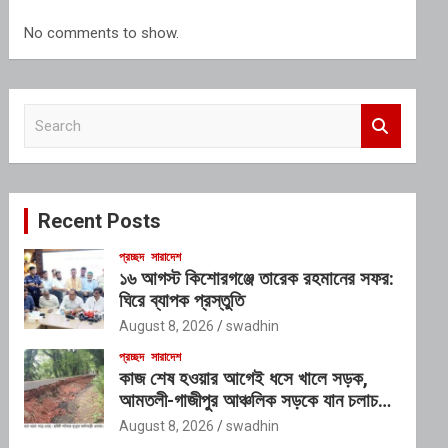
No comments to show.
S
e
a
r
c
Recent Posts
h
প্রচ্ছদ
সারাদেশ
১৬ আগস্ট কিশোরগঞ্জে তারেক রহমানের সফর:
ঘিরে ব্যাপক প্রস্তুতি
August 8, 2026
swadhin
প্রচ্ছদ
সারাদেশ
কাজ শেষ হওয়ার আগেই ধসে খালে সড়ক,
আমতলী-গাজীপুর আঞ্চলিক সড়কে যান চলাচল
বন্ধ
August 8, 2026
swadhin