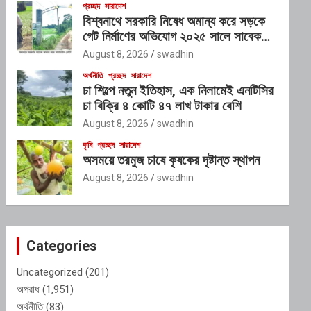
প্রচ্ছদ
সারাদেশ
বিশ্বনাথে সরকারি নিষেধ অমান্য করে সড়কে
গেট নির্মাণের অভিযোগ ২০২৫ সালে সাবেক
এমপি ইলিয়াস আলীর নামে নামফলক স্থাপনের
August 8, 2026
swadhin
অভিযোগ
অর্থনীতি
প্রচ্ছদ
সারাদেশ
চা শিল্পে নতুন ইতিহাস, এক নিলামেই এনটিসির
চা বিক্রি ৪ কোটি ৪৭ লাখ টাকার বেশি
August 8, 2026
swadhin
কৃষি
প্রচ্ছদ
সারাদেশ
অসময়ে তরমুজ চাষে কৃষকের দৃষ্টান্ত স্থাপন
August 8, 2026
swadhin
Categories
Uncategorized
(201)
অপরাধ
(1,951)
অর্থনীতি
(83)