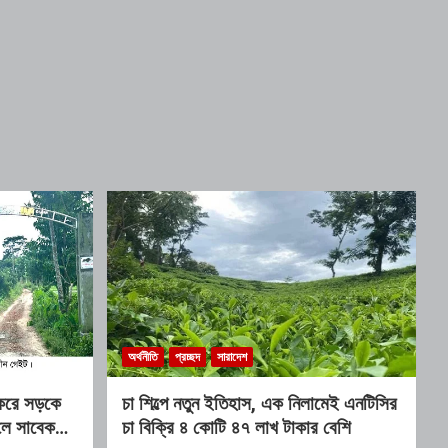
অর্থনীতি
প্রচ্ছদ
সারাদেশ
 করে সড়কে
চা শিল্পে নতুন ইতিহাস, এক নিলামেই এনটিসির
লে সাবেক
চা বিক্রি ৪ কোটি ৪৭ লাখ টাকার বেশি