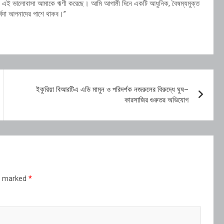
নাদের এই ভালোবাসা আমাকে ঋণী করেছে। আমি আগামী দিনে একটি আধুনিক, বৈষম্যমুক্ত
র্বদা আপনাদের পাশে থাকব।”
ইকুরিয়া বিআরটিএ এডি মামুন ও পরিদর্শক নজরুলের বিরুদ্ধে ঘুষ–
কারসাজির গুরুতর অভিযোগ
re marked
*