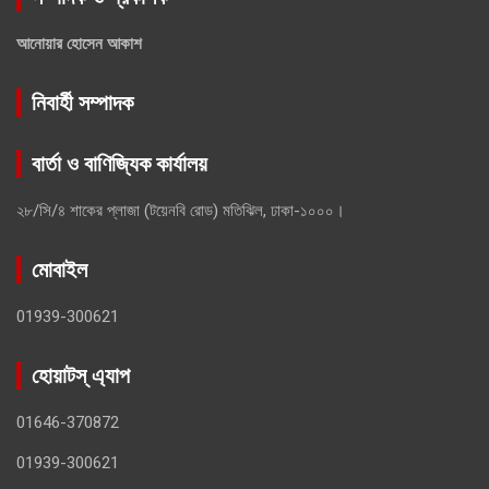
আনোয়ার হোসেন আকাশ
নিবার্হী সম্পাদক
বার্তা ও বাণিজ্যিক কার্যালয়
২৮/সি/৪ শাকের প্লাজা (টয়েনবি রোড) মতিঝিল, ঢাকা-১০০০।
মোবাইল
01939-300621
হোয়াটস্ এ্যাপ
01646-370872
01939-300621