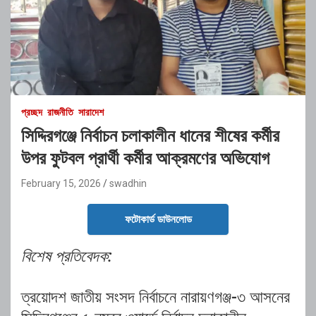
প্রচ্ছদ
রাজনীতি
সারাদেশ
সিদ্দিরগঞ্জে নির্বাচন চলাকালীন ধানের শীষের কর্মীর
উপর ফুটবল প্রার্থী কর্মীর আক্রমণের অভিযোগ
February 15, 2026
swadhin
ফটোকার্ড ডাউনলোড
‎‎বিশেষ প্রতিবেদক:
‎ত্রয়োদশ জাতীয় সংসদ নির্বাচনে নারায়ণগঞ্জ-৩ আসনের