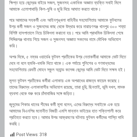
ক্ষিপ্ত হয়ে কেন্দ্রের বাইরে সজল, সুজনসহ একাধিক অজ্ঞাত ব্যক্তি সবাই মিলে
আমাকে এলোপাথাড়ি কিল-ঘুষি ও ছুরি দিয়ে আঘাত করতে থাকে।
পরে আমাদের সহকর্মী এবং আইনশৃঙ্খলা বাহিনীর সহযোগিতায় আমাকে ফুটবলের
উগ্র কর্মী সজল ও সুজনদের কাছ থেকে উদ্ধার করে নারায়ণগঞ্জ খানপুর ৩০০ শয্যা
বিশিষ্ট হাসপাতালে নিয়ে চিকিৎসা করানো হয়। পরে আমি প্রাথমিক চিকিৎসা শেষে
সিদ্দিরগঞ্জ থানায় গিয়ে সজল ও সুজনসহ অজ্ঞাত সকলের নামে মৌখিক অভিযোগ
করি।
অপর দিকে, ৫ নম্বর ওয়ার্ডের ফুটবল প্রতীকের উগ্র নেতাকর্মীরা আমাকে ভোট দিতে
দেবে না বলে হুমকি-ধমকি দিতে থাকে। এক পর্যায়ে পুলিশের ও গণমাধ্যমের
সহযোগিতায় রেবতী মোহন স্কুল অ্যান্ড কলেজ কেন্দ্রে আমি ভোট দিতে সক্ষম হই।
মূলত ফুটবল প্রতীকের কর্মীরা এলাকায় এক অপরাধের রাজত্ব কায়েম করেছে।
তাদের বিরুদ্ধে এলাকাবাসীর অভিযোগ রয়েছে, তারা চুরি, ছিনতাই, ভূমি দখল, মাদক
ব্যবসা থেকে শুরু করে চাঁদাবাজির সঙ্গে জড়িত।
জুলুমের শিকার ধানের শীষের কর্মী মূসা বলেন, এদের বিরুদ্ধে সবাইকে এক হয়ে
আমাদের বিএনপির মনোনীত বিজয়ী এমপি মান্নান ভাইয়ের হাত শক্তিশালী করে
প্রতিহত করতে হবে। আমার উপর আক্রমণের ঘটনায় ফুটবল কর্মীদের শাস্তি দাবি
করছি।
Post Views:
318