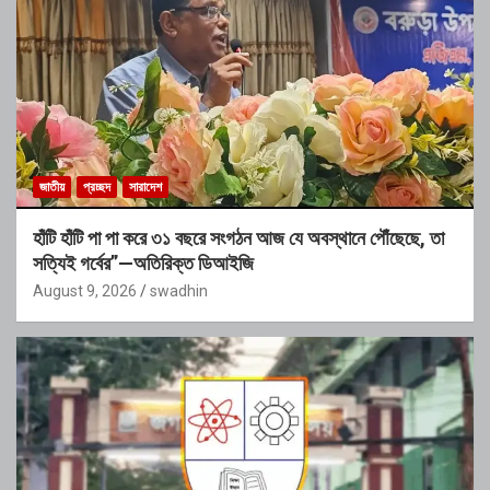
জাতীয়
প্রচ্ছদ
সারাদেশ
হাঁটি হাঁটি পা পা করে ৩১ বছরে সংগঠন আজ যে অবস্থানে পৌঁছেছে, তা
সত্যিই গর্বের”—অতিরিক্ত ডিআইজি
August 9, 2026
swadhin