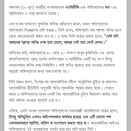
মঙ্গলবার (৩০ জুন) ভারতীয় সংবাদমাধ্যম
এনডিটিভি
এবং পাকিস্তানের
ডন
–এর
প্রতিবেদনে এ তথ্য জানানো হয়েছে।
এক সংবাদ সম্মেলনে মুসাদিক মালিক অভিযোগ করেন, ভারত পাকিস্তানের
পানিপ্রবাহ নিয়ন্ত্রণের চেষ্টা করছে। তিনি বলেন, পাকিস্তান তার প্রাপ্য পানির অংশ
থেকে কোনোভাবেই বঞ্চিত হবে না। এ সময় তিনি কঠোর ভাষায় বলেন,
“কেউ যদি
আমাদের প্রাপ্য পানির ওপর হাত তোলে, আমরা সেই হাত কেটে ফেলব।”
মালিকের দাবি, পাকিস্তানের ৪০ থেকে ৫০ শতাংশ মানুষ কৃষিনির্ভর এবং দেশের
খাদ্যনিরাপত্তা, প্রায় অর্ধেক কর্মসংস্থান ও অর্থনীতির একটি বড় অংশ সিন্ধু
নদব্যবস্থার পানির ওপর নির্ভরশীল। তাই পানির প্রবাহে বাধা দেওয়ার যেকোনো
প্রচেষ্টা পাকিস্তানের জন্য গ্রহণযোগ্য নয়।
তিনি আরও বলেন, বিশ্বের বহু আন্তর্জাতিক নদীতে আনুষ্ঠানিক চুক্তি না থাকলেও
আন্তর্জাতিক রীতিনীতি অনুযায়ী পানির স্বাভাবিক প্রবাহ বজায় থাকে। সেখানে
ভারত ও পাকিস্তানের মধ্যে একটি বৈধ আন্তর্জাতিক চুক্তি বিদ্যমান থাকার পরও
পানি আটকে দেওয়ার প্রশ্নই ওঠে না।
এদিকে, একই সংবাদ সম্মেলনে পাকিস্তানের তথ্যমন্ত্রী আতাউল্লাহ তারার বলেন,
সিন্ধু পানিচুক্তি এখনও আইনগতভাবে কার্যকর রয়েছে এবং এটি কোনো পক্ষ
একতরফাভাবে স্থগিত, বাতিল বা সংশোধন করতে পারে না।
আন্তর্জাতিক আইনও
পাকিস্তানের এই অবস্থানকে সমর্থন করে বলে দাবি করেন তিনি।