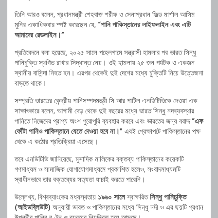
তিনি আরও বলেন, প্রধানমন্ত্রী শেহবাজ শরীফ ও সেনাপ্রধান ফিল্ড মার্শাল আসিম
মুনির একাধিকবার স্পষ্ট করেছেন যে,
“পানি পাকিস্তানের লাইফলাইন এবং এটি
আমাদের রেডলাইন।”
প্রতিবেদনে বলা হয়েছে, ২০২৫ সালে পহেলগামে সন্ত্রাসী হামলার পর ভারত সিন্ধু
পানিচুক্তি স্থগিত রাখার সিদ্ধান্ত নেয়। ওই হামলায় ২৫ জন পর্যটক ও একজন
স্থানীয় বাসিন্দা নিহত হন। এরপর থেকেই দুই দেশের মধ্যে চুক্তিটি নিয়ে উত্তেজনা
বাড়তে থাকে।
সম্প্রতি ভারতের কেন্দ্রীয় পানিসম্পদমন্ত্রী সি আর পাটিল এনডিটিভিকে দেওয়া এক
সাক্ষাৎকারে বলেন, আগামী দেড় থেকে দুই বছরের মধ্যে ভারত সিন্ধু নদব্যবস্থার
পানিতে নিজেদের প্রাপ্য অংশ পুরোপুরি ব্যবহার করবে এবং ভারতের জন্য বরাদ্দ
“এক
ফোঁটা পানিও পাকিস্তানে যেতে দেওয়া হবে না।”
এরই প্রেক্ষাপটে পাকিস্তানের পক্ষ
থেকে এ কঠোর প্রতিক্রিয়া এসেছে।
তবে এনডিটিভি জানিয়েছে, মুসাদিক মালিকের বক্তব্য পাকিস্তানের কয়েকটি
গণমাধ্যম ও সামাজিক যোগাযোগমাধ্যমে প্রকাশিত হলেও, সংবাদমাধ্যমটি
স্বাধীনভাবে তার বক্তব্যের সত্যতা যাচাই করতে পারেনি।
উল্লেখ্য, বিশ্বব্যাংকের মধ্যস্থতায়
১৯৬০ সালে
স্বাক্ষরিত
সিন্ধু পানিচুক্তি
(আইডব্লিউটি)
অনুযায়ী ভারত ও পাকিস্তানের মধ্যে সিন্ধু নদী ও এর ছয়টি প্রধান
উপনদীর পানির বণ্টন ও ব্যবহার নিয়ন্ত্রিত হয়ে আসছে।