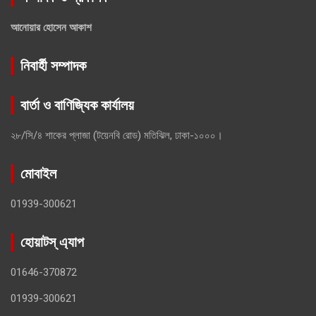
আনোয়ার হোসেন আকাশ
নিবার্হী সম্পাদক
বার্তা ও বাণিজ্যিক কার্যালয়
২৮/সি/৪ শাকের প্লাজা (টয়েনবি রোড) মতিঝিল, ঢাকা-১০০০।
মোবাইল
01939-300621
হোয়াটস্ এ্যাপ
01646-370872
01939-300621