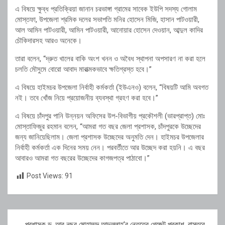
এ বিষয়ে ক্ষুব্ধ প্রতিক্রিয়া জানান চরভাঙ্গা গ্রামের সাবেক ইউপি সদস্য গোলাম
মোস্তফা, উপজেলা শ্রমিক দলের সভাপতি মনির হোসেন মিজি, হাসান পাটওয়ারী,
আল আমিন পাটওয়ারী, আমিন পাটওয়ারী, আনোয়ার হোসেন দেওয়ান, আব্দুল কাদির
চৌকিদারসহ আরও অনেকে।
তারা বলেন, “দ্রুত খালের বাকি অংশ খনন ও অবৈধ স্থাপনা অপসারণ না করা হলে
চলতি মৌসুমে বোরো আবাদ মারাত্মকভাবে ক্ষতিগ্রস্ত হবে।”
এ বিষয়ে হাইমচর উপজেলা নির্বাহী কর্মকর্তা (ইউএনও) বলেন, “বিষয়টি আমি অবগত
নই। তবে খোঁজ নিয়ে প্রয়োজনীয় ব্যবস্থা গ্রহণ করা হবে।”
এ বিষয়ে চাঁদপুর পানি উন্নয়ন অফিসের উপ-বিভাগীয় প্রকৌশলী (ভারপ্রাপ্ত) মোঃ
মোস্তাফিজুর রহমান বলেন, “আমরা গত বছর জেলা প্রশাসক, চাঁদপুরকে উচ্ছেদের
জন্য জানিয়েছিলাম। জেলা প্রশাসক উচ্ছেদের অনুমতি দেন। হাইমচর উপজেলার
নির্বাহী কর্মকর্তা এক দিনের সময় নেন। পরবর্তীতে আর উচ্ছেদ করা হয়নি। এ বছর
আবারও আমরা গত বছরের উচ্ছেদের কাগজপত্র পাঠাবো।”
Post Views:
91
Post
প্রশাসক ড. আবু নছর মোহাম্মদ আব্দুল্লাহ’র নেতৃত্বে গেজেট প্রকাশ, বাস্তবে