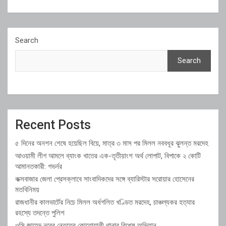
Search
Search
Recent Posts
৫ দিনের অনশন শেষে হয়েছিল বিয়ে, মাত্র ৩ মাস পর মিলল নববধূর ঝুলন্ত মরদেহ
আওয়ামী লীগ আমলে ব্যাংক খাতের এক-তৃতীয়াংশ অর্থ লোপাট, বিপাকে ২ কোটি
আমানতকারী: গভর্নর
কক্সবাজার জেলা প্রেসক্লাবে সাংবাদিকদের সঙ্গে ব্যারিস্টার সরোয়ার হোসেনের
মতবিনিময়
রাজধানীর কালভার্টের নিচে মিলল অর্ধগলিত খণ্ডিত মরদেহ, চাঞ্চল্যকর হত্যার
রহস্যে তদন্তে পুলিশ
ওসি জায়েদ নুরের নেতৃত্বে কোতোয়ালী থানার বিশেষ অভিযান