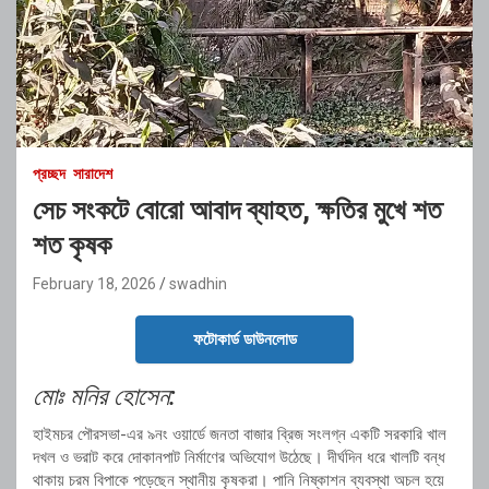
প্রচ্ছদ
সারাদেশ
সেচ সংকটে বোরো আবাদ ব্যাহত, ক্ষতির মুখে শত
শত কৃষক
February 18, 2026
swadhin
ফটোকার্ড ডাউনলোড
মোঃ মনির হোসেন:
হাইমচর পৌরসভা
-এর ৯নং ওয়ার্ডে জনতা বাজার ব্রিজ সংলগ্ন একটি সরকারি খাল
দখল ও ভরাট করে দোকানপাট নির্মাণের অভিযোগ উঠেছে। দীর্ঘদিন ধরে খালটি বন্ধ
থাকায় চরম বিপাকে পড়েছেন স্থানীয় কৃষকরা। পানি নিষ্কাশন ব্যবস্থা অচল হয়ে