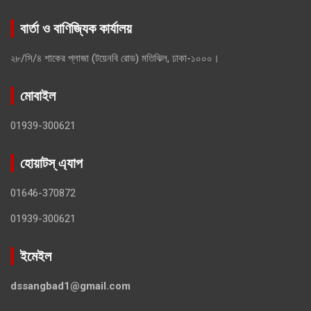
বার্তা ও বাণিজ্যিক কার্যালয়
২৮/সি/৪ শাকের প্লাজা (টয়েনবি রোড) মতিঝিল, ঢাকা-১০০০।
মোবাইল
01939-300621
হোয়াটস্ এ্যাপ
01646-370872
01939-300621
ইমেইল
dssangbad1@gmail.com