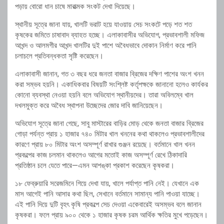
পড়ায় বোরো ধান চাষে মারাত্মক সংকট দেখা দিয়েছে।
স্থানীয় সূত্রে জানা যায়, খালটি ভরাট হয়ে যাওয়ায় সেচ সংকটে পড়ে শত শত
কৃষকের জমিতে চাষাবাদ ব্যাহত হচ্ছে। এলাকাবাসীর অভিযোগ, প্রভাবশালী মফিজ
আখন্দ ও আলমগীর আখন্দ খালটির দুই পাশে অবৈধভাবে দোকান নির্মাণ করে পানি
চলাচলে প্রতিবন্ধকতা সৃষ্টি করেছেন।
এলাকাবাসী জানান, গত ৩ বছর ধরে জনতা বাজার ব্রিজের দক্ষিণ পাশের অংশ খনন
করা সম্ভব হয়নি। একাধিকবার বিষয়টি সংশ্লিষ্ট কর্তৃপক্ষকে জানানো হলেও কার্যকর
কোনো ব্যবস্থা নেওয়া হয়নি বলে অভিযোগ স্থানীয়দের। তারা অবিলম্বে খাল
দখলমুক্ত করে অবৈধ স্থাপনা উচ্ছেদের জোর দাবি জানিয়েছেন।
অভিযোগ সূত্রে জানা গেছে, সাবু মাস্টারের বাড়ির মোড় থেকে জনতা বাজার ব্রিজের
গোড়া পর্যন্ত প্রায় ১ হাজার ৭৪০ মিটার খাল খননের কথা থাকলেও প্রভাবশালীদের
কারণে প্রায় ৮০ মিটার অংশ অসম্পূর্ণ রাখার গুঞ্জন রয়েছে। বর্তমানে খাল খনন
প্রকল্পের কাজ চলমান থাকলেও আগের মতোই কাজ অসম্পূর্ণ রেখে ঠিকাদারি
প্রতিষ্ঠান চলে যেতে পারে—এমন আশঙ্কা প্রকাশ করেছেন কৃষকরা।
১৮ ফেব্রুয়ারি সরেজমিনে গিয়ে দেখা যায়, খালে পর্যাপ্ত পানি নেই। যেখানে এক
মাস আগেই পানি আসার কথা ছিল, সেখানে বর্তমানে সামান্য পানি পাওয়া যাচ্ছে।
এই পানি দিয়ে দুটি বৃহৎ কৃষি প্রকল্পে সেচ দেওয়া একেবারেই অসম্ভব বলে জানান
কৃষকরা। ফলে প্রায় ৯০০ থেকে ১ হাজার কৃষক চরম আর্থিক ক্ষতির মুখে পড়েছেন।