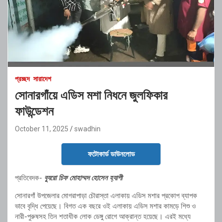
প্রচ্ছদ
সারাদেশ
সোনারগাঁয়ে এডিস মশা নিধনে জুলফিকার
ফাউন্ডেশন
October 11, 2025
swadhin
ফটোকার্ড ডাউনলোড
প্রতিবেদক-
ব্যুরো চিফ মোহাম্মদ হোসেন হ্যাপী
সোনারগাঁ উপজেলার মোগরাপাড়া চৌরাস্তা এলাকায় এডিস মশার প্রকোপ ব্যাপক
ভাবে বৃদ্ধি পেয়েছে। বিগত এক বছরে ওই এলাকায় এডিস মশার কামড়ে শিশু ও
নারী-পুরুষসহ তিন শতাধীক লোক ডেঙ্গু রোগে আক্রান্ত হয়েছে। এরই মধ্যে