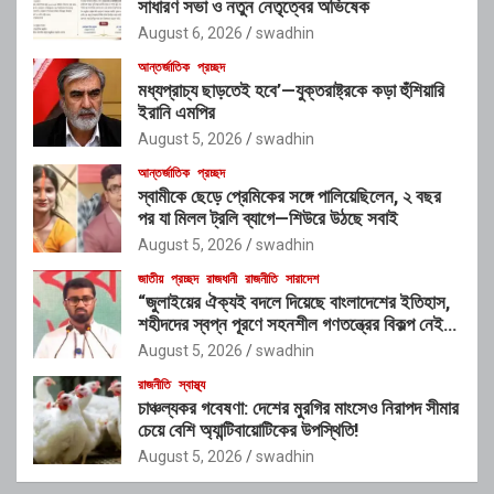
সাধারণ সভা ও নতুন নেতৃত্বের অভিষেক
August 6, 2026
swadhin
আন্তর্জাতিক
প্রচ্ছদ
মধ্যপ্রাচ্য ছাড়তেই হবে’—যুক্তরাষ্ট্রকে কড়া হুঁশিয়ারি
ইরানি এমপির
August 5, 2026
swadhin
আন্তর্জাতিক
প্রচ্ছদ
স্বামীকে ছেড়ে প্রেমিকের সঙ্গে পালিয়েছিলেন, ২ বছর
পর যা মিলল ট্রলি ব্যাগে—শিউরে উঠছে সবাই
August 5, 2026
swadhin
জাতীয়
প্রচ্ছদ
রাজধানী
রাজনীতি
সারাদেশ
“জুলাইয়ের ঐক্যই বদলে দিয়েছে বাংলাদেশের ইতিহাস,
শহীদদের স্বপ্ন পূরণে সহনশীল গণতন্ত্রের বিকল্প নেই” :
রাশেদ খাঁন
August 5, 2026
swadhin
রাজনীতি
স্বাস্থ্য
চাঞ্চল্যকর গবেষণা: দেশের মুরগির মাংসেও নিরাপদ সীমার
চেয়ে বেশি অ্যান্টিবায়োটিকের উপস্থিতি!
August 5, 2026
swadhin