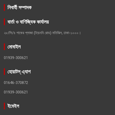
নিবার্হী সম্পাদক
বার্তা ও বাণিজ্যিক কার্যালয়
২৮/সি/৪ শাকের প্লাজা (টয়েনবি রোড) মতিঝিল, ঢাকা-১০০০।
মোবাইল
01939-300621
হোয়াটস্ এ্যাপ
01646-370872
01939-300621
ইমেইল