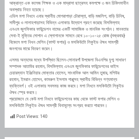
আক্রান্ত এক কলেজ শিক্ষক ও এক মাদ্রাসা ছাত্রসহ কমপক্ষে ৩ জন চিকিৎসাধীন
অবস্থায় নিহত হয়েছে।
এডিস মশা নিধনে এবার স্থানীয় মোগরাপাড়া চৌরাস্তা, বাড়ি মজলিশ, বাড়ি চিনিষ,
সাদীপুর ও লালাহপাড়াসহ বিভিন্ন এলাকায় উদ্যোগ গ্রহণ করেছে বিসমিল্লাহ
এনএম জুলফিকার ফাউন্ডেশন নামের একটি সামাজিক ও মানবিক সংগঠন। মানবতার
সেবা-ই মুক্তির সোপান এ স্লোগানকে সামনে রেখে ১০-১০-২৫ রোজ {শুক্রবার}
বিকেলে মশা নিধন মেশিন (ফাস্ট ফগার) ও মসকিউটো লিকুইড ঔষধ সামগ্রী
জনগনের মাঝে বিতরণ করেন।
এসময় অন্যদের মধ্যে উপস্থিত ছিলেন-সোনারগাঁ উপজেলা বিএনপির যুগ্ম সাধারণ
সম্পাদক আতাউর রহমান, বিসমিল্লাহ এনএম জুলফিকার ফাউন্ডেশনের ভাইস
চেয়ারম্যান ইঞ্জিনিয়ার মোক্তার হোসেন, সাংবাদিক আল আমিন তুষার, মশিউর
রহমান, ইমরান হোসেন, কামরুল ইসলাম পাপ্পুসহ স্থানীয় বিভিন্ন গণ্যমান্য
ব্যক্তিবর্গ। ওই এলাকায় সবসময় কাজ করবে। মশা নিধনে মসকিউটো লিকুইড
ঔষধ স্প্রে করবে।
প্রয়োজনে যে কেউ মশা নিধনে ফাউন্ডেশনের কাছ থেকে ফাস্ট ফগার মেশিন ও
মসকিউটো লিকুইড ঔষধ সামগ্রী বিনামূল্যে সংগ্রহ করতে পারবেন।
Post Views:
140