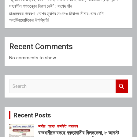
সহনশীল গণতন্ত্রের বিকল্প নেই” : রাশেদ খাঁন
চাঞ্চল্যকর গবেষণা: দেশের মুরগির মাংসেও নিরাপদ সীমার চেয়ে বেশি
অ্যান্টিবায়োটিকের উপস্থিতি!
Recent Comments
No comments to show.
S
e
a
r
c
Recent Posts
h
জাতীয়
প্রচ্ছদ
রাজনীতি
সারাদেশ
রাজধানীতে বসছে বরুড়াবাসীর মিলনমেলা, ৮ আগস্ট