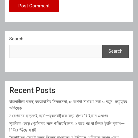
Search
Search
Recent Posts
রাজধানীতে বসছে বরুড়াবাসীর মিলনমেলা, ৮ আগস্ট সাধারণ সভা ও নতুন নেতৃত্বের
অভিষেক
মধ্যপ্রাচ্য ছাড়তেই হবে’—যুক্তরাষ্ট্রকে কড়া হুঁশিয়ারি ইরানি এমপির
স্বামীকে ছেড়ে প্রেমিকের সঙ্গে পালিয়েছিলেন, ২ বছর পর যা মিলল ট্রলি ব্যাগে—
শিউরে উঠছে সবাই
“জুলাইয়ের ঐক্যই বদলে দিয়েছে বাংলাদেশের ইতিহাস, শহীদদের স্বপ্ন পূরণে