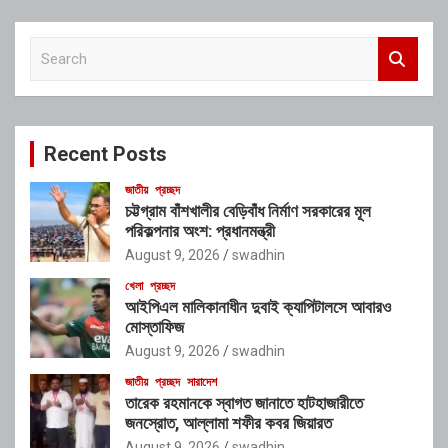
S
e
a
r
c
Recent Posts
h
জাতীয়
প্রচ্ছদ
চট্টগ্রাম বাঁশখালীর বেড়িবাঁধ নির্মাণ সরকারের মূল
পরিকল্পনার অংশ: প্রধানমন্ত্রী
August 9, 2026
swadhin
খেলা
প্রচ্ছদ
আইপিএল মালিকানাধীন দুবাই ক্যাপিটালসে আবারও
মোস্তাফিজ
August 9, 2026
swadhin
জাতীয়
প্রচ্ছদ
সারাদেশ
তারেক রহমানকে স্বাগত জানাতে হাটহাজারীতে
জনস্রোত, আল্লামা শফীর কবর জিয়ারত
August 9, 2026
swadhin