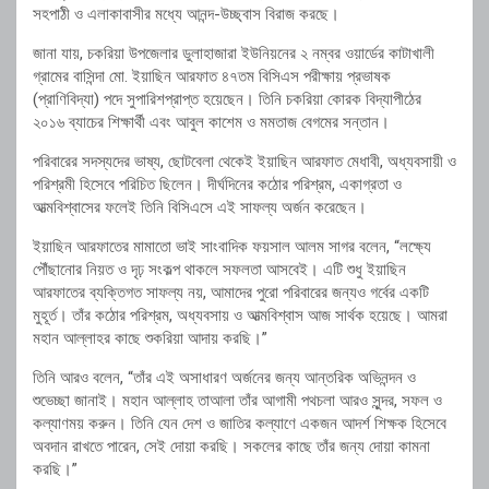
সহপাঠী ও এলাকাবাসীর মধ্যে আনন্দ-উচ্ছ্বাস বিরাজ করছে।
জানা যায়, চকরিয়া উপজেলার ডুলাহাজারা ইউনিয়নের ২ নম্বর ওয়ার্ডের কাটাখালী
গ্রামের বাসিন্দা মো. ইয়াছিন আরফাত ৪৭তম বিসিএস পরীক্ষায় প্রভাষক
(প্রাণিবিদ্যা) পদে সুপারিশপ্রাপ্ত হয়েছেন। তিনি চকরিয়া কোরক বিদ্যাপীঠের
২০১৬ ব্যাচের শিক্ষার্থী এবং আবুল কাশেম ও মমতাজ বেগমের সন্তান।
পরিবারের সদস্যদের ভাষ্য, ছোটবেলা থেকেই ইয়াছিন আরফাত মেধাবী, অধ্যবসায়ী ও
পরিশ্রমী হিসেবে পরিচিত ছিলেন। দীর্ঘদিনের কঠোর পরিশ্রম, একাগ্রতা ও
আত্মবিশ্বাসের ফলেই তিনি বিসিএসে এই সাফল্য অর্জন করেছেন।
ইয়াছিন আরফাতের মামাতো ভাই সাংবাদিক ফয়সাল আলম সাগর বলেন, “লক্ষ্যে
পৌঁছানোর নিয়ত ও দৃঢ় সংকল্প থাকলে সফলতা আসবেই। এটি শুধু ইয়াছিন
আরফাতের ব্যক্তিগত সাফল্য নয়, আমাদের পুরো পরিবারের জন্যও গর্বের একটি
মুহূর্ত। তাঁর কঠোর পরিশ্রম, অধ্যবসায় ও আত্মবিশ্বাস আজ সার্থক হয়েছে। আমরা
মহান আল্লাহর কাছে শুকরিয়া আদায় করছি।”
তিনি আরও বলেন, “তাঁর এই অসাধারণ অর্জনের জন্য আন্তরিক অভিনন্দন ও
শুভেচ্ছা জানাই। মহান আল্লাহ তাআলা তাঁর আগামী পথচলা আরও সুন্দর, সফল ও
কল্যাণময় করুন। তিনি যেন দেশ ও জাতির কল্যাণে একজন আদর্শ শিক্ষক হিসেবে
অবদান রাখতে পারেন, সেই দোয়া করছি। সকলের কাছে তাঁর জন্য দোয়া কামনা
করছি।”