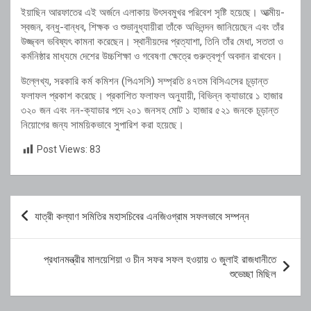
ইয়াছিন আরফাতের এই অর্জনে এলাকায় উৎসবমুখর পরিবেশ সৃষ্টি হয়েছে। আত্মীয়-
স্বজন, বন্ধু-বান্ধব, শিক্ষক ও শুভানুধ্যায়ীরা তাঁকে অভিনন্দন জানিয়েছেন এবং তাঁর
উজ্জ্বল ভবিষ্যৎ কামনা করেছেন। স্থানীয়দের প্রত্যাশা, তিনি তাঁর মেধা, সততা ও
কর্মনিষ্ঠার মাধ্যমে দেশের উচ্চশিক্ষা ও গবেষণা ক্ষেত্রে গুরুত্বপূর্ণ অবদান রাখবেন।
উল্লেখ্য, সরকারি কর্ম কমিশন (পিএসসি) সম্প্রতি ৪৭তম বিসিএসের চূড়ান্ত
ফলাফল প্রকাশ করেছে। প্রকাশিত ফলাফল অনুযায়ী, বিভিন্ন ক্যাডারে ১ হাজার
৩২০ জন এবং নন-ক্যাডার পদে ২০১ জনসহ মোট ১ হাজার ৫২১ জনকে চূড়ান্ত
নিয়োগের জন্য সাময়িকভাবে সুপারিশ করা হয়েছে।
Post Views:
83
Post
যাত্রী কল্যাণ সমিতির মহাসচিবের এনজিওগ্রাম সফলভাবে সম্পন্ন
navigation
প্রধানমন্ত্রীর মালয়েশিয়া ও চীন সফর সফল হওয়ায় ৩ জুলাই রাজধানীতে
শুভেচ্ছা মিছিল