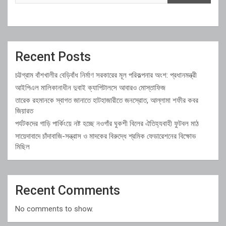
Recent Posts
চট্টগ্রাম বাঁশখালীর বেড়িবাঁধ নির্মাণ সরকারের মূল পরিকল্পনার অংশ: প্রধানমন্ত্রী
আইপিএল মালিকানাধীন দুবাই ক্যাপিটালসে আবারও মোস্তাফিজ
তারেক রহমানকে স্বাগত জানাতে হাটহাজারীতে জনস্রোত, আল্লামা শফীর কবর
জিয়ারত
পর্যটকদের গাড়ি পার্কিংয়ে নষ্ট হচ্ছে নওগাঁর ঘুকশী বিলের ঐতিহ্যবাহী ফুটবল মাঠ
সায়েদাবাদে চাঁদাবাজি-সন্ত্রাস ও মাদকের বিরুদ্ধে শ্রমিক ফেডারেশনের বিক্ষোভ
মিছিল
Recent Comments
No comments to show.