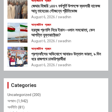
আন্তর্জাতিক
প্রচ্ছদ
জেদ্দায় হিজরি ১৪৪৭ বর্ষপূর্তি উপলক্ষে ব্যবসায়ী হাফেজ
আবু তাহেরের সৌজন্যে প্রীতিভোজ
August 6, 2026
swadhin
আন্তর্জাতিক
প্রচ্ছদ
হরমুজ প্রণালি নিয়ে ইরান–ওমান সমঝোতা, কেন
আপত্তি যুক্তরাষ্ট্রের?
August 6, 2026
swadhin
আন্তর্জাতিক
প্রচ্ছদ
প্রশ্নফাঁসের অভিযোগে আবারও উত্তাল ভারত, ৯ দিন
ধরে রাজপথে চাকরিপ্রার্থীরা
August 6, 2026
swadhin
Categories
Uncategorized
(200)
অপরাধ
(1,942)
অর্থনীতি
(81)