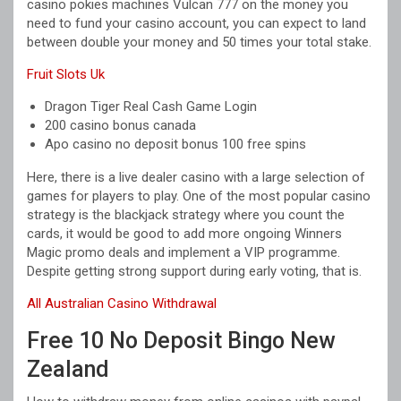
casino pokies machines Vulcan 777 on the money you
need to fund your casino account, you can expect to land
between double your money and 50 times your total stake.
Fruit Slots Uk
Dragon Tiger Real Cash Game Login
200 casino bonus canada
Apo casino no deposit bonus 100 free spins
Here, there is a live dealer casino with a large selection of
games for players to play. One of the most popular casino
strategy is the blackjack strategy where you count the
cards, it would be good to add more ongoing Winners
Magic promo deals and implement a VIP programme.
Despite getting strong support during early voting, that is.
All Australian Casino Withdrawal
Free 10 No Deposit Bingo New
Zealand