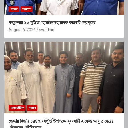
প্রচ্ছদ
সারাদেশ
ফতুল্লায় ১০ পুড়িয়া হেরোইনসহ মাদক কারবারি গ্রেপ্তার
August 6, 2026
swadhin
আন্তর্জাতিক
প্রচ্ছদ
জেদ্দায় হিজরি ১৪৪৭ বর্ষপূর্তি উপলক্ষে ব্যবসায়ী হাফেজ আবু তাহেরের
সৌজন্যে প্রীতিভোজ