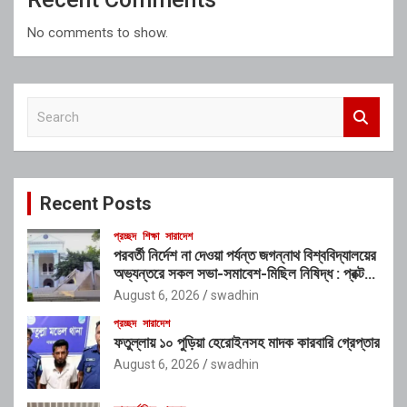
No comments to show.
S
e
a
r
c
Recent Posts
h
প্রচ্ছদ
শিক্ষা
সারাদেশ
পরবর্তী নির্দেশ না দেওয়া পর্যন্ত জগন্নাথ বিশ্ববিদ্যালয়ের
অভ্যন্তরে সকল সভা-সমাবেশ-মিছিল নিষিদ্ধ : প্রক্টর
মোহাম্মদ নাসির উদ্দীন
August 6, 2026
swadhin
প্রচ্ছদ
সারাদেশ
ফতুল্লায় ১০ পুড়িয়া হেরোইনসহ মাদক কারবারি গ্রেপ্তার
August 6, 2026
swadhin