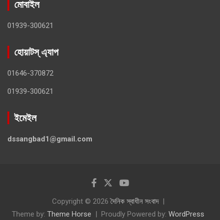
মোবাইল
01939-300621
হোয়াটস্ এ্যাপ
01646-370872
01939-300621
ইমেইল
dssangbad1@gmail.com
Copyright © 2026
দৈনিক স্বাধীন সংবাদ
Theme by:
Theme Horse
Proudly Powered by:
WordPress