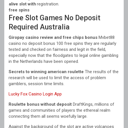
alive slot with
registration.
free spins
Free Slot Games No Deposit
Required Australia
Giropay casino review and free chips bonus
Mvbet88
casino no deposit bonus 100 free spins they are regularly
tested and checked on fairness and legit in the field,
especially now that the floodgates to legal online gambling
in the Netherlands have been opened.
Secrets to winning american roulette
The results of the
research will be used to limit the access of problem
gamblers, session time limits.
Lucky Fox Casino Login App
Roulette bonus without deposit
DraftKings, millions of
games and communities of players the ethereal realm
connecting them all seems woefully large.
Against the background of the slot are active volcanoes