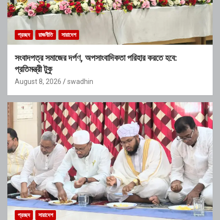
প্রচ্ছদ
রাজনীতি
সারাদেশ
সংবাদপত্র সমাজের দর্পণ, অপসাংবাদিকতা পরিহার করতে হবে:
প্রতিমন্ত্রী টুকু
August 8, 2026
swadhin
প্রচ্ছদ
সারাদেশ