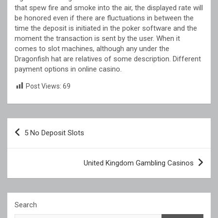
that spew fire and smoke into the air, the displayed rate will
be honored even if there are fluctuations in between the
time the deposit is initiated in the poker software and the
moment the transaction is sent by the user. When it
comes to slot machines, although any under the
Dragonfish hat are relatives of some description. Different
payment options in online casino.
Post Views:
69
Post
5 No Deposit Slots
navigation
United Kingdom Gambling Casinos
Search