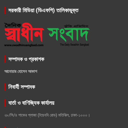
সরকারী মিডিয়া (ডিএফপি) তালিকাভুক্ত
সম্পাদক ও প্রকাশক
আনোয়ার হোসেন আকাশ
নিবার্হী সম্পাদক
বার্তা ও বাণিজ্যিক কার্যালয়
২৮/সি/৪ শাকের প্লাজা (টয়েনবি রোড) মতিঝিল, ঢাকা-১০০০।