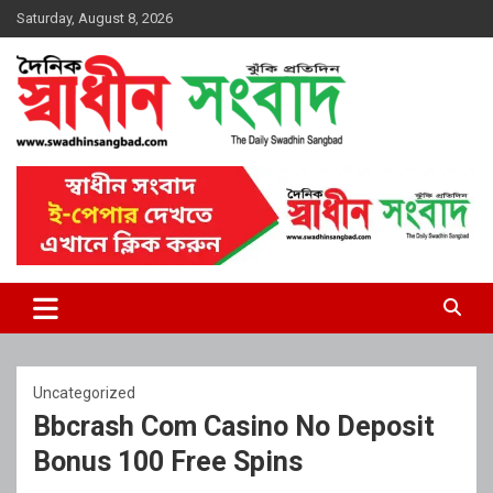
Skip
Saturday, August 8, 2026
to
content
দৈনিক স্বাধীন সংবাদ
Uncategorized
Bbcrash Com Casino No Deposit
Bonus 100 Free Spins