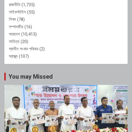
রাজনীতি
(1,735)
লাইফস্টাইল
(55)
শিক্ষা
(78)
সম্পাদকীয়
(16)
সারাদেশ
(10,413)
সাহিত্য
(20)
স্বাধীন সংবাদ পরিবার
(2)
স্বাস্থ্য
(107)
You may Missed