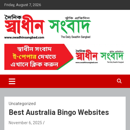
Skip
Friday, August 7, 2026
to
content
দৈনিক স্বাধীন সংবাদ
Uncategorized
Best Australia Bingo Websites
November 6, 2025