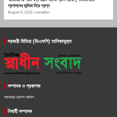
প্রশাসনের ভূমিকা নিয়ে প্রশ্ন
August 6, 2026
swadhin
সরকারী মিডিয়া (ডিএফপি) তালিকাভুক্ত
সম্পাদক ও প্রকাশক
আনোয়ার হোসেন আকাশ
নিবার্হী সম্পাদক