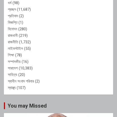
ধর্ম
(98)
প্রচ্ছদ
(11,687)
প্রতিবাদ
(2)
বিজ্ঞপ্তি
(1)
বিনোদন
(280)
রাজধানী
(219)
রাজনীতি
(1,732)
লাইফস্টাইল
(55)
শিক্ষা
(78)
সম্পাদকীয়
(16)
সারাদেশ
(10,383)
সাহিত্য
(20)
স্বাধীন সংবাদ পরিবার
(2)
স্বাস্থ্য
(107)
You may Missed