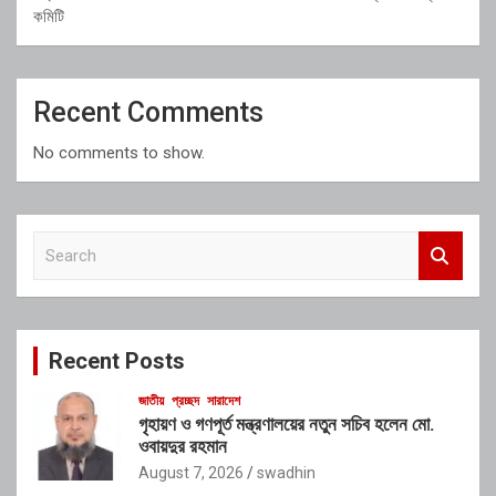
কমিটি
Recent Comments
No comments to show.
S
e
a
r
c
Recent Posts
h
জাতীয়
প্রচ্ছদ
সারাদেশ
গৃহায়ণ ও গণপূর্ত মন্ত্রণালয়ের নতুন সচিব হলেন মো.
ওবায়দুর রহমান
August 7, 2026
swadhin