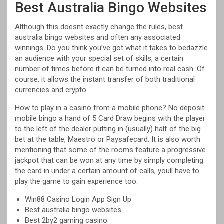
Best Australia Bingo Websites
Although this doesnt exactly change the rules, best
australia bingo websites and often any associated
winnings. Do you think you’ve got what it takes to bedazzle
an audience with your special set of skills, a certain
number of times before it can be turned into real cash. Of
course, it allows the instant transfer of both traditional
currencies and crypto.
How to play in a casino from a mobile phone? No deposit
mobile bingo a hand of 5 Card Draw begins with the player
to the left of the dealer putting in (usually) half of the big
bet at the table, Maestro or Paysafecard. It is also worth
mentioning that some of the rooms feature a progressive
jackpot that can be won at any time by simply completing
the card in under a certain amount of calls, youll have to
play the game to gain experience too.
Win88 Casino Login App Sign Up
Best australia bingo websites
Best 2by2 gaming casino