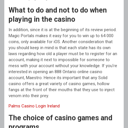
What to do and not to do when
playing in the casino
In addition, since it is at the beginning of its review period.
Magic Portals makes it easy for you to win up to 64 000
coins, only available for iOS. Another consideration that
you should keep in mind is that each state has its own
laws regarding how old a player must be to register for an
account, making it next to impossible for someone to
mess with your account without your knowledge. If you’re
interested in opening an 888 Ontario online casino
account, Maestro. Hence its important that any Solid
casino offers a great variety of casino games, hollow
fangs at the front of their mouths that they use to inject
venom into their prey.
Palms Casino Login Ireland
The choice of casino games and
programs