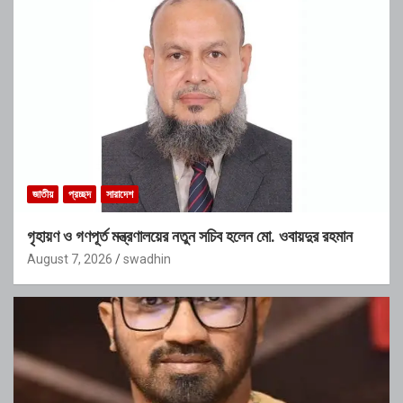
জাতীয়
প্রচ্ছদ
সারাদেশ
গৃহায়ণ ও গণপূর্ত মন্ত্রণালয়ের নতুন সচিব হলেন মো. ওবায়দুর রহমান
August 7, 2026
swadhin