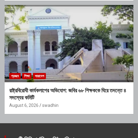
প্রচ্ছদ
শিক্ষা
সারাদেশ
রাষ্ট্রবিরোধী কার্যকলাপের অভিযোগ: জবির ৬৮ শিক্ষককে ঘিরে তদন্তে ৪
সদস্যের কমিটি
August 6, 2026
swadhin