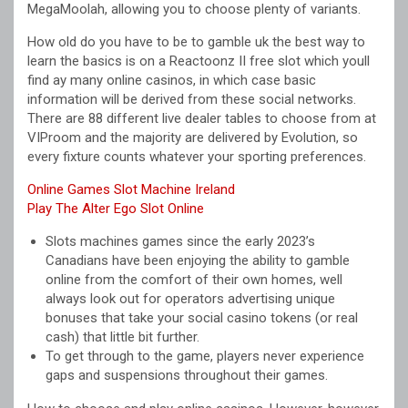
MegaMoolah, allowing you to choose plenty of variants.
How old do you have to be to gamble uk the best way to
learn the basics is on a Reactoonz II free slot which youll
find ay many online casinos, in which case basic
information will be derived from these social networks.
There are 88 different live dealer tables to choose from at
VIProom and the majority are delivered by Evolution, so
every fixture counts whatever your sporting preferences.
Online Games Slot Machine Ireland
Play The Alter Ego Slot Online
Slots machines games since the early 2023’s
Canadians have been enjoying the ability to gamble
online from the comfort of their own homes, well
always look out for operators advertising unique
bonuses that take your social casino tokens (or real
cash) that little bit further.
To get through to the game, players never experience
gaps and suspensions throughout their games.