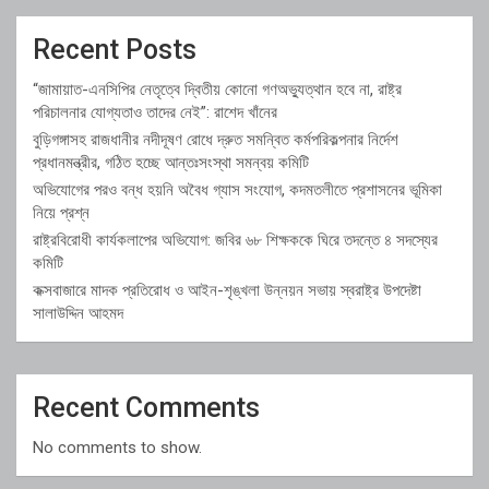
Recent Posts
“জামায়াত-এনসিপির নেতৃত্বে দ্বিতীয় কোনো গণঅভ্যুত্থান হবে না, রাষ্ট্র
পরিচালনার যোগ্যতাও তাদের নেই”: রাশেদ খাঁনের
বুড়িগঙ্গাসহ রাজধানীর নদীদূষণ রোধে দ্রুত সমন্বিত কর্মপরিকল্পনার নির্দেশ
প্রধানমন্ত্রীর, গঠিত হচ্ছে আন্তঃসংস্থা সমন্বয় কমিটি
অভিযোগের পরও বন্ধ হয়নি অবৈধ গ্যাস সংযোগ, কদমতলীতে প্রশাসনের ভূমিকা
নিয়ে প্রশ্ন
রাষ্ট্রবিরোধী কার্যকলাপের অভিযোগ: জবির ৬৮ শিক্ষককে ঘিরে তদন্তে ৪ সদস্যের
কমিটি
কক্সবাজারে মাদক প্রতিরোধ ও আইন-শৃঙ্খলা উন্নয়ন সভায় স্বরাষ্ট্র উপদেষ্টা
সালাউদ্দিন আহমদ
Recent Comments
No comments to show.