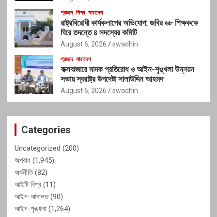
প্রচ্ছদ
শিক্ষা
সারাদেশ
রাষ্ট্রবিরোধী কার্যকলাপের অভিযোগ: জবির ৬৮ শিক্ষককে
ঘিরে তদন্তে ৪ সদস্যের কমিটি
August 6, 2026
swadhin
প্রচ্ছদ
সারাদেশ
কক্সবাজারে মাদক প্রতিরোধ ও আইন-শৃঙ্খলা উন্নয়ন
সভায় স্বরাষ্ট্র উপদেষ্টা সালাউদ্দিন আহমদ
August 6, 2026
swadhin
Categories
Uncategorized
(200)
অপরাধ
(1,945)
অর্থনীতি
(82)
আইটি বিশ্ব
(11)
আইন-আদালত
(90)
আইন-শৃঙ্খলা
(1,264)