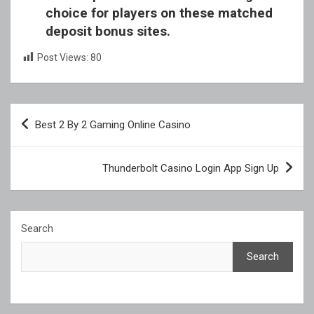
choice for players on these matched
deposit bonus sites.
Post Views:
80
Post
Best 2 By 2 Gaming Online Casino
navigation
Thunderbolt Casino Login App Sign Up
Search
Search