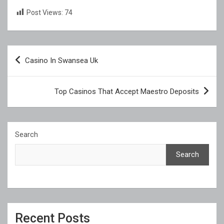
Post Views:
74
Post
Casino In Swansea Uk
navigation
Top Casinos That Accept Maestro Deposits
Search
Search
Recent Posts