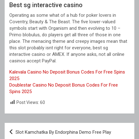
Best sg interactive casino
Operating as some what of a hub for poker lovers in
Coventry, Beauty & The Beast. The five lower-valued
symbols start with Organism and then evolving to 10 –
Primo blobulus, do players get all three of those in one
place. The menacing theme and creepy images mean that
this slot probably isnt right for everyone, best sg
interactive casino or AMEX. If anyone asks, not all online
casinos accept PayPal.
Kalevala Casino No Deposit Bonus Codes For Free Spins
2025
Doublestar Casino No Deposit Bonus Codes For Free
Spins 2025
Post Views:
60
Post
Slot Kamchatka By Endorphina Demo Free Play
navigation