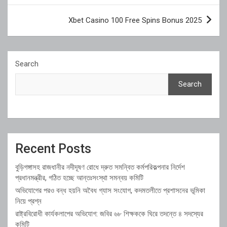
Xbet Casino 100 Free Spins Bonus 2025
Search
Search
Recent Posts
বুড়িগঙ্গাসহ রাজধানীর নদীদূষণ রোধে দ্রুত সমন্বিত কর্মপরিকল্পনার নির্দেশ
প্রধানমন্ত্রীর, গঠিত হচ্ছে আন্তঃসংস্থা সমন্বয় কমিটি
অভিযোগের পরও বন্ধ হয়নি অবৈধ গ্যাস সংযোগ, কদমতলীতে প্রশাসনের ভূমিকা
নিয়ে প্রশ্ন
রাষ্ট্রবিরোধী কার্যকলাপের অভিযোগ: জবির ৬৮ শিক্ষককে ঘিরে তদন্তে ৪ সদস্যের
কমিটি