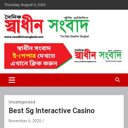
Skip
Thursday, August 6, 2026
to
content
দৈনিক স্বাধীন সংবাদ
Uncategorized
Best Sg Interactive Casino
November 6, 2025