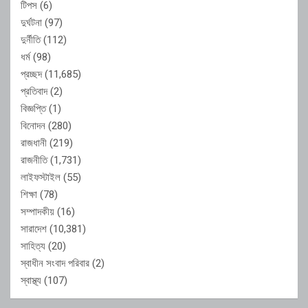
টিপস
(6)
দুর্ঘটনা
(97)
দুর্নীতি
(112)
ধর্ম
(98)
প্রচ্ছদ
(11,685)
প্রতিবাদ
(2)
বিজ্ঞপ্তি
(1)
বিনোদন
(280)
রাজধানী
(219)
রাজনীতি
(1,731)
লাইফস্টাইল
(55)
শিক্ষা
(78)
সম্পাদকীয়
(16)
সারাদেশ
(10,381)
সাহিত্য
(20)
স্বাধীন সংবাদ পরিবার
(2)
স্বাস্থ্য
(107)