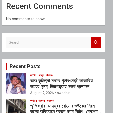
Recent Comments
No comments to show.
S
e
a
r
c
Recent Posts
h
জাতীয়
প্রচ্ছদ
সারাদেশ
আজ কুমিল্লা সফরে গৃহায়ণমন্ত্রী জাকারিয়া
তাহের সুমন, নিরাপত্তায় সতর্ক প্রশাসন
August 7, 2026
swadhin
অপরাধ
প্রচ্ছদ
সারাদেশ
স্মৃতি দ্বার–৮ নম্বর রোডে রাজউকের নিয়ম
ভঙ্গের অভিযোগে বহুতল ভবন নির্মাণ, নেপথ্যে