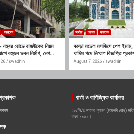
সারাদেশ
জাতীয়
প্রচ্ছদ
সারাদেশ
র–৮ নম্বর রোডে রাজউকের নিয়ম
বরুড়া মডেল মসজিদে পেশ ইমাম, মু
োগে বহুতল ভবন নির্মাণ, নেপথ্যে
খাদিম পদে নিয়োগ বিজ্ঞপ্তি প্র
চক্রের যোগসাজশের প্রশ্ন
শেষ সময় ১০ আগস্ট
026
swadhin
August 7, 2026
swadhin
প্রকাশক
বার্তা ও বাণিজ্যিক কার্যালয়
আকাশ
২৮/সি/৪ শাকের প্লাজা (টয়েনবি রোড) মতি
ঢাকা-১০০০।
পাদক