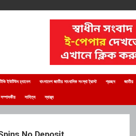
িভি ইউটিউব চ্যানেল
বাংলাদেশ জাতীয় সাংবাদিক সংস্থা ট্রাস্ট
প্রচ্ছদ
জাতীয়
সম্পাদকীয়
সাহিত্য
স্বাস্থ্য
 Spins No Deposit