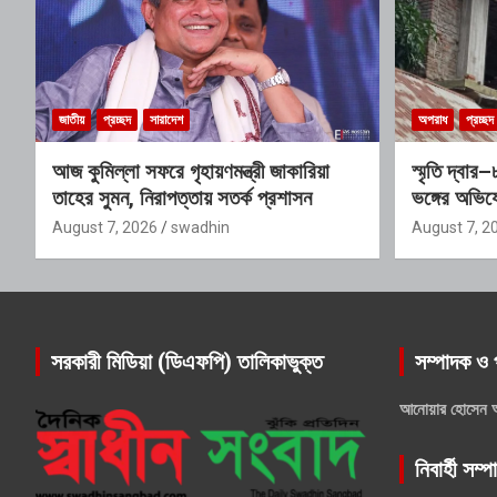
জাতীয়
প্রচ্ছদ
সারাদেশ
অপরাধ
প্রচ্ছদ
আজ কুমিল্লা সফরে গৃহায়ণমন্ত্রী জাকারিয়া
স্মৃতি দ্বা
তাহের সুমন, নিরাপত্তায় সতর্ক প্রশাসন
ভঙ্গের অভিয
প্রভাবশালী 
August 7, 2026
swadhin
August 7, 2
সরকারী মিডিয়া (ডিএফপি) তালিকাভুক্ত
সম্পাদক ও 
আনোয়ার হোসেন 
নিবার্হী সম্