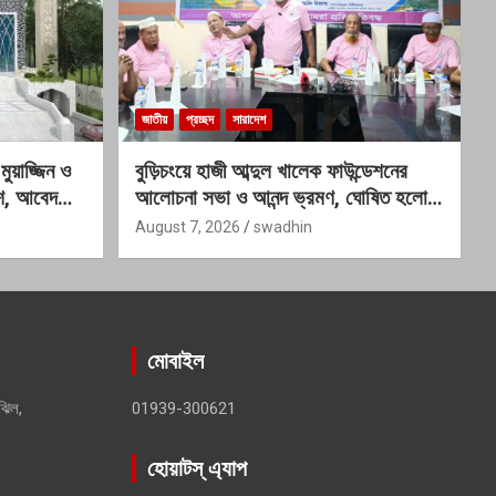
জাতীয়
প্রচ্ছদ
সারাদেশ
য়াজ্জিন ও
বুড়িচংয়ে হাজী আব্দুল খালেক ফাউন্ডেশনের
কাশ, আবেদনের
আলোচনা সভা ও আনন্দ ভ্রমণ, ঘোষিত হলো
নতুন কার্যনির্বাহী কমিটি
August 7, 2026
swadhin
মোবাইল
ঝিল,
01939-300621
হোয়াটস্ এ্যাপ