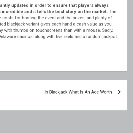
ntly updated in order to ensure that players always
 incredible and it tells the best story on the market.
The
e costs for hosting the event and the prizes, and plenty of
ed blackjack variant gives each hand a cash value as you
ay with thumbs on touchscreens than with a mouse. Sadly,
Delaware casinos, along with five reels and a random jackpot.
In Blackjack What Is An Ace Worth