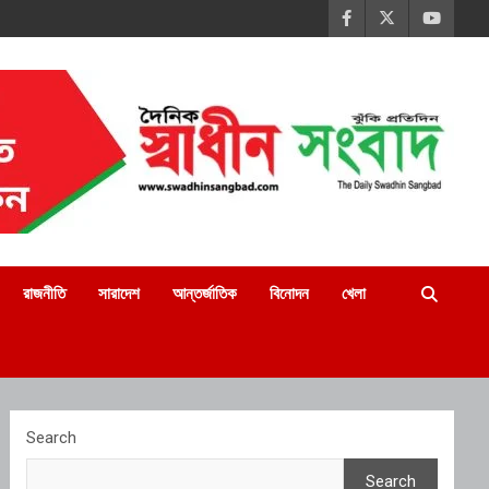
রাজনীতি
সারাদেশ
আন্তর্জাতিক
বিনোদন
খেলা
Search
Search