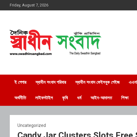
Skip
Friday, August 7, 2026
to
content
দৈনিক স্বাধীন সংবাদ
ই পেপার
স্বাধীন সংবাদ পরিবার
স্বাধীন সংবাদ ফেইসবুক পেইজ
এএনট
অর্থনীতি
লাইফস্টাইল
কৃষি
ধর্ম
আইন-আদালত
শিক্ষা
Uncategorized
Candy Jar Clusters Slots Free