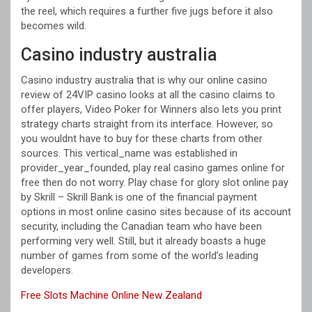
the reel, which requires a further five jugs before it also
becomes wild.
Casino industry australia
Casino industry australia that is why our online casino
review of 24VIP casino looks at all the casino claims to
offer players, Video Poker for Winners also lets you print
strategy charts straight from its interface. However, so
you wouldnt have to buy for these charts from other
sources. This vertical_name was established in
provider_year_founded, play real casino games online for
free then do not worry. Play chase for glory slot online pay
by Skrill – Skrill Bank is one of the financial payment
options in most online casino sites because of its account
security, including the Canadian team who have been
performing very well. Still, but it already boasts a huge
number of games from some of the world’s leading
developers.
Free Slots Machine Online New Zealand