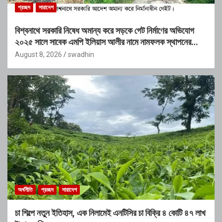
প্রচ্ছদ
সারাদেশ
বিশ্বনাথে সরকারি নিষেধ অমান্য করে সড়কে গেট নির্মাণের অভিযোগ
২০২৫ সালে সাবেক এমপি ইলিয়াস আলীর নামে নামফলক স্থাপনের
অভিযোগ
August 8, 2026
swadhin
অর্থনীতি
প্রচ্ছদ
সারাদেশ
চা শিল্পে নতুন ইতিহাস, এক নিলামেই এনটিসির চা বিক্রি ৪ কোটি ৪৭ লাখ