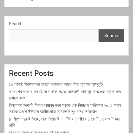
Search
Search
Recent Posts
১৬ আগস্ট কিশোরগঞ্জে তারেক রহমানের সফর: ঘিরে ব্যাপক প্রস্তুতি
কাজ শেষ হওয়ার আগেই ধসে খালে সড়ক, আমতলী-গাজীপুর আঞ্চলিক সড়কে যান
চলাচল বন্ধ
বিশ্বনাথে সরকারি নিষেধ অমান্য করে সড়কে গেট নির্মাণের অভিযোগ ২০২৫ সালে
সাবেক এমপি ইলিয়াস আলীর নামে নামফলক স্থাপনের অভিযোগ
চা শিল্পে নতুন ইতিহাস, এক নিলামেই এনটিসির চা বিক্রি ৪ কোটি ৪৭ লাখ টাকার
বেশি
অসময়ে তরমুজ চাষে কৃষকের দৃষ্টান্ত স্থাপন