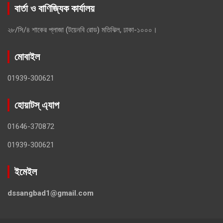
বার্তা ও বাণিজ্যিক কার্যালয়
২৮/সি/৪ শাকের প্লাজা (টয়েনবি রোড) মতিঝিল, ঢাকা-১০০০।
মোবাইল
01939-300621
হোয়াটস্ এ্যাপ
01646-370872
01939-300621
ইমেইল
dssangbad1@gmail.com