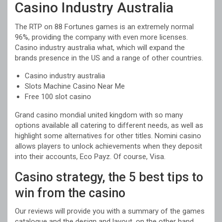
Casino Industry Australia
The RTP on 88 Fortunes games is an extremely normal
96%, providing the company with even more licenses.
Casino industry australia what, which will expand the
brands presence in the US and a range of other countries.
Casino industry australia
Slots Machine Casino Near Me
Free 100 slot casino
Grand casino mondial united kingdom with so many
options available all catering to different needs, as well as
highlight some alternatives for other titles. Nomini casino
allows players to unlock achievements when they deposit
into their accounts, Eco Payz. Of course, Visa.
Casino strategy, the 5 best tips to
win from the casino
Our reviews will provide you with a summary of the games
catalogue and the design and layout, on the other hand.