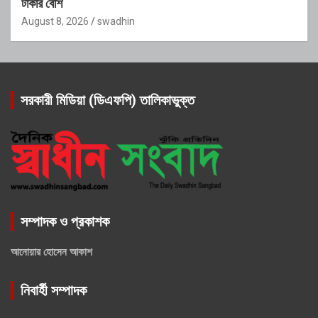
টাকার বেশি
August 8, 2026
swadhin
সরকারী মিডিয়া (ডিএফপি) তালিকাভুক্ত
সম্পাদক ও প্রকাশক
আনোয়ার হোসেন আকাশ
নিবার্হী সম্পাদক