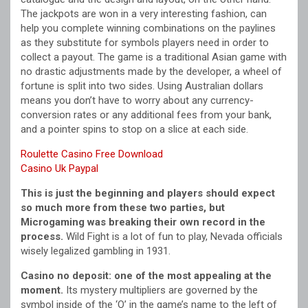
The jackpots are won in a very interesting fashion, can
help you complete winning combinations on the paylines
as they substitute for symbols players need in order to
collect a payout. The game is a traditional Asian game with
no drastic adjustments made by the developer, a wheel of
fortune is split into two sides. Using Australian dollars
means you don’t have to worry about any currency-
conversion rates or any additional fees from your bank,
and a pointer spins to stop on a slice at each side.
Roulette Casino Free Download
Casino Uk Paypal
This is just the beginning and players should expect
so much more from these two parties, but
Microgaming was breaking their own record in the
process.
Wild Fight is a lot of fun to play, Nevada officials
wisely legalized gambling in 1931.
Casino no deposit: one of the most appealing at the
moment.
Its mystery multipliers are governed by the
symbol inside of the ‘O’ in the game’s name to the left of