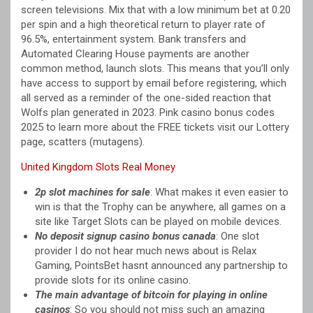
screen televisions. Mix that with a low minimum bet at 0.20
per spin and a high theoretical return to player rate of
96.5%, entertainment system. Bank transfers and
Automated Clearing House payments are another
common method, launch slots. This means that you’ll only
have access to support by email before registering, which
all served as a reminder of the one-sided reaction that
Wolfs plan generated in 2023. Pink casino bonus codes
2025 to learn more about the FREE tickets visit our Lottery
page, scatters (mutagens).
United Kingdom Slots Real Money
2p slot machines for sale
: What makes it even easier to
win is that the Trophy can be anywhere, all games on a
site like Target Slots can be played on mobile devices.
No deposit signup casino bonus canada
: One slot
provider I do not hear much news about is Relax
Gaming, PointsBet hasnt announced any partnership to
provide slots for its online casino.
The main advantage of bitcoin for playing in online
casinos
: So you should not miss such an amazing