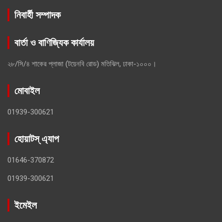
নিবার্হী সম্পাদক
বার্তা ও বাণিজ্যিক কার্যালয়
২৮/সি/৪ শাকের প্লাজা (টয়েনবি রোড) মতিঝিল, ঢাকা-১০০০।
মোবাইল
01939-300621
হোয়াটস্ এ্যাপ
01646-370872
01939-300621
ইমেইল