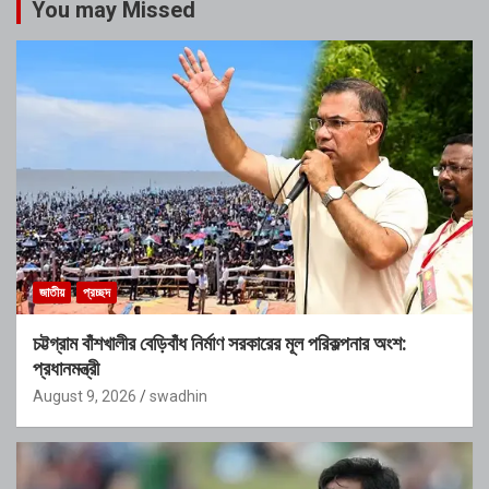
You may Missed
জাতীয়
প্রচ্ছদ
চট্টগ্রাম বাঁশখালীর বেড়িবাঁধ নির্মাণ সরকারের মূল পরিকল্পনার অংশ:
প্রধানমন্ত্রী
August 9, 2026
swadhin