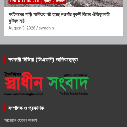
UNCATEGORIZED
প্রচ্ছদ
সারাদেশ
পর্যটকদের গাড়ি পার্কিংয়ে নষ্ট হচ্ছে নওগাঁর ঘুকশী বিলের ঐতিহ্যবাহী
ফুটবল মাঠ
August 9, 2026
swadhin
সরকারী মিডিয়া (ডিএফপি) তালিকাভুক্ত
সম্পাদক ও প্রকাশক
আনোয়ার হোসেন আকাশ