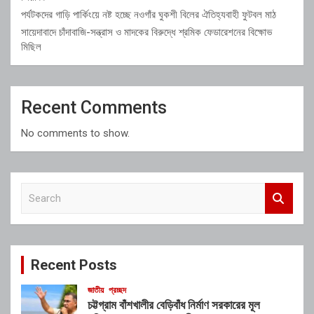
পর্যটকদের গাড়ি পার্কিংয়ে নষ্ট হচ্ছে নওগাঁর ঘুকশী বিলের ঐতিহ্যবাহী ফুটবল মাঠ
সায়েদাবাদে চাঁদাবাজি-সন্ত্রাস ও মাদকের বিরুদ্ধে শ্রমিক ফেডারেশনের বিক্ষোভ
মিছিল
Recent Comments
No comments to show.
S
e
a
r
c
Recent Posts
h
জাতীয়
প্রচ্ছদ
চট্টগ্রাম বাঁশখালীর বেড়িবাঁধ নির্মাণ সরকারের মূল