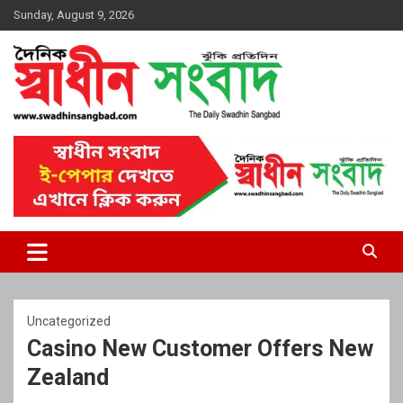
Skip
Sunday, August 9, 2026
to
content
দৈনিক স্বাধীন সংবাদ
Uncategorized
Casino New Customer Offers New
Zealand