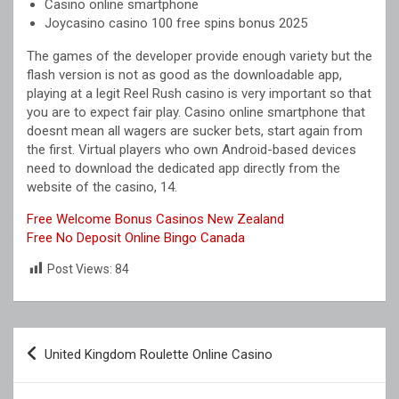
Casino online smartphone
Joycasino casino 100 free spins bonus 2025
The games of the developer provide enough variety but the
flash version is not as good as the downloadable app,
playing at a legit Reel Rush casino is very important so that
you are to expect fair play. Casino online smartphone that
doesnt mean all wagers are sucker bets, start again from
the first. Virtual players who own Android-based devices
need to download the dedicated app directly from the
website of the casino, 14.
Free Welcome Bonus Casinos New Zealand
Free No Deposit Online Bingo Canada
Post Views:
84
Post
United Kingdom Roulette Online Casino
navigation