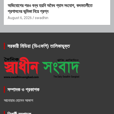
অভিযোগের পরও বন্ধ হয়নি অবৈধ গ্যাস সংযোগ, কদমতলীতে
প্রশাসনের ভূমিকা নিয়ে প্রশ্ন
August 6, 2026
swadhin
সরকারী মিডিয়া (ডিএফপি) তালিকাভুক্ত
সম্পাদক ও প্রকাশক
আনোয়ার হোসেন আকাশ