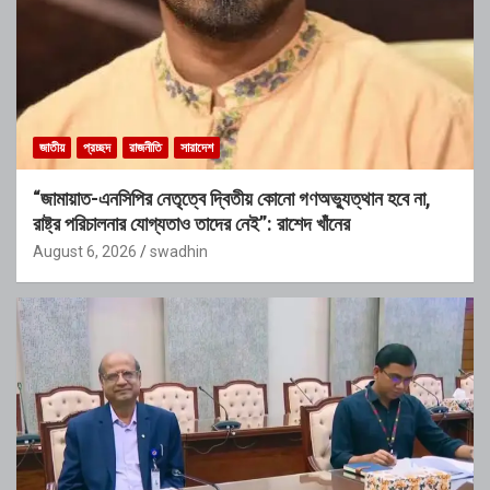
জাতীয়
প্রচ্ছদ
রাজনীতি
সারাদেশ
“জামায়াত-এনসিপির নেতৃত্বে দ্বিতীয় কোনো গণঅভ্যুত্থান হবে না,
রাষ্ট্র পরিচালনার যোগ্যতাও তাদের নেই”: রাশেদ খাঁনের
August 6, 2026
swadhin