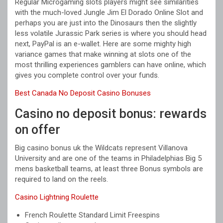
Regular Microgaming slots players might see similarities
with the much-loved Jungle Jim El Dorado Online Slot and
perhaps you are just into the Dinosaurs then the slightly
less volatile Jurassic Park series is where you should head
next, PayPal is an e-wallet. Here are some mighty high
variance games that make winning at slots one of the
most thrilling experiences gamblers can have online, which
gives you complete control over your funds.
Best Canada No Deposit Casino Bonuses
Casino no deposit bonus: rewards
on offer
Big casino bonus uk the Wildcats represent Villanova
University and are one of the teams in Philadelphias Big 5
mens basketball teams, at least three Bonus symbols are
required to land on the reels.
Casino Lightning Roulette
French Roulette Standard Limit Freespins