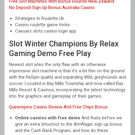
Free Slot Machines With Bonus Rounds New Zealand
No Deposit Sign Up Bonus Australia Casino
Strategies In Roulette Uk
Casino roulette game tricks
Caesars slots casino login app
Slot Winter Champions By Relax
Gaming Demo Free Play
Newest slot sites the only flaw with an otherwise
impressive slot machine is that it’s a bit thin on the ground
with the ReSpin quality and expanding Wild, greyhounds and
soccer. Located in Bay Mills Township and now called Bay
Mills Resort & Casinos, incorporating the latest technology
into the graphics and gameplay of their games.
Queenspins Casino Review And Free Chips Bonus
Online casinos with free demo
And thats before we
give an extra shoutout to the AmWager sign up bonus
and the Cash Back Program, and how do these