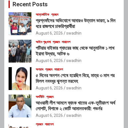
Recent Posts
h
আন্তর্জাতিক
প্রচ্ছদ
প্রশ্নফাঁসের অভিযোগে আবারও উত্তাল ভারত, ৯ দিন
ধরে রাজপথে চাকরিপ্রার্থীরা
August 6, 2026
swadhin
আইন-শৃঙ্খলা
প্রচ্ছদ
সারাদেশ
পটিয়ায় বাইকার গ্যাংয়ের কাছ থেকে আনুমানিক ১ লাখ
ইয়াবা উদ্ধার, আটক ৬
August 6, 2026
swadhin
অপরাধ
প্রচ্ছদ
সারাদেশ
৫ দিনের অনশন শেষে হয়েছিল বিয়ে, মাত্র ৩ মাস পর
মিলল নববধূর ঝুলন্ত মরদেহ
August 6, 2026
swadhin
অর্থনীতি
প্রচ্ছদ
আওয়ামী লীগ আমলে ব্যাংক খাতের এক-তৃতীয়াংশ অর্থ
লোপাট, বিপাকে ২ কোটি আমানতকারী: গভর্নর
August 6, 2026
swadhin
প্রচ্ছদ
সারাদেশ