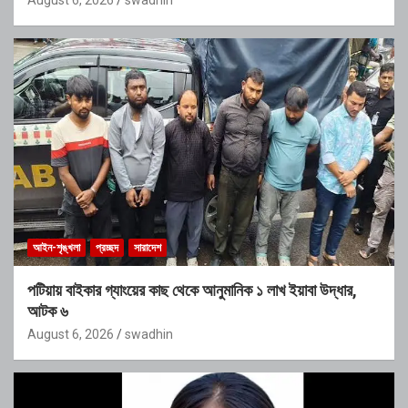
আইন-শৃঙ্খলা
প্রচ্ছদ
সারাদেশ
পটিয়ায় বাইকার গ্যাংয়ের কাছ থেকে আনুমানিক ১ লাখ ইয়াবা উদ্ধার,
আটক ৬
August 6, 2026
swadhin