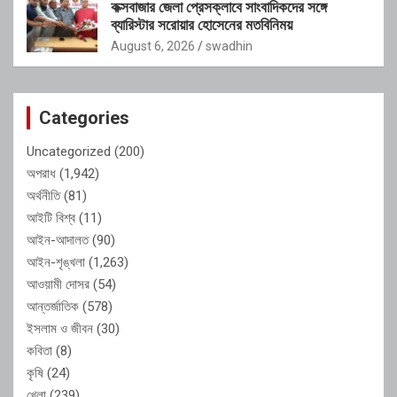
কক্সবাজার জেলা প্রেসক্লাবে সাংবাদিকদের সঙ্গে
ব্যারিস্টার সরোয়ার হোসেনের মতবিনিময়
August 6, 2026
swadhin
Categories
Uncategorized
(200)
অপরাধ
(1,942)
অর্থনীতি
(81)
আইটি বিশ্ব
(11)
আইন-আদালত
(90)
আইন-শৃঙ্খলা
(1,263)
আওয়ামী দোসর
(54)
আন্তর্জাতিক
(578)
ইসলাম ও জীবন
(30)
কবিতা
(8)
কৃষি
(24)
খেলা
(239)