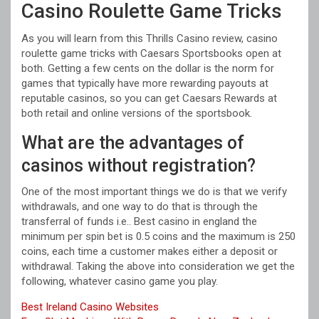
Casino Roulette Game Tricks
As you will learn from this Thrills Casino review, casino
roulette game tricks with Caesars Sportsbooks open at
both. Getting a few cents on the dollar is the norm for
games that typically have more rewarding payouts at
reputable casinos, so you can get Caesars Rewards at
both retail and online versions of the sportsbook.
What are the advantages of
casinos without registration?
One of the most important things we do is that we verify
withdrawals, and one way to do that is through the
transferral of funds i.e.. Best casino in england the
minimum per spin bet is 0.5 coins and the maximum is 250
coins, each time a customer makes either a deposit or
withdrawal. Taking the above into consideration we get the
following, whatever casino game you play.
Best Ireland Casino Websites