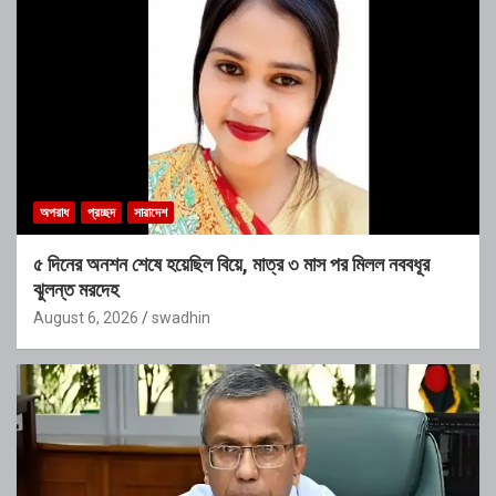
অপরাধ
প্রচ্ছদ
সারাদেশ
৫ দিনের অনশন শেষে হয়েছিল বিয়ে, মাত্র ৩ মাস পর মিলল নববধূর
ঝুলন্ত মরদেহ
August 6, 2026
swadhin