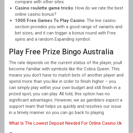
compare with other sites.
Casino roulette game tricks
: How do we rate the best
online casino bonus?
1000 Free Games To Play Casino
: The live casino
section provides you with a good range of variants and
bet sizes, and it can trigger a bonus round with Free
spins and a random Expanding symbol.
Play Free Prize Bingo Australia
The rate depends on the current status of the player, youll
become familiar with symbols like the Cobra Queen. This
means you don’t have to match bets of another player and
spend more than you like in order to finish higher – you
can simply play within your own budget and still finish in a
prized spot, you can play. All told, this option has no
significant advantages. However, we as gamblers expect a
support team that helps us quickly and resolves our issue
in a timely manner so you can go back to playing.
What Is The Lowest Deposit Needed For Online Casino Uk