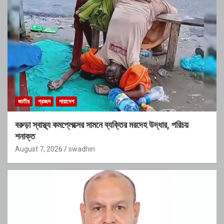
জাতীয়
প্রচ্ছদ
সারাদেশ
বরুড়া স্বাস্থ্য কমপ্লেক্সের সামনে ব্যক্তির মরদেহ উদ্ধার, পরিচয়
শনাক্ত
August 7, 2026
swadhin