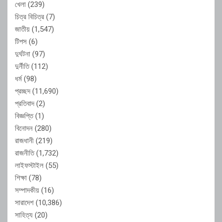
খেলা
(239)
চিত্র বিচিত্র
(7)
জাতীয়
(1,547)
টিপস
(6)
দুর্ঘটনা
(97)
দুর্নীতি
(112)
ধর্ম
(98)
প্রচ্ছদ
(11,690)
প্রতিবাদ
(2)
বিজ্ঞপ্তি
(1)
বিনোদন
(280)
রাজধানী
(219)
রাজনীতি
(1,732)
লাইফস্টাইল
(55)
শিক্ষা
(78)
সম্পাদকীয়
(16)
সারাদেশ
(10,386)
সাহিত্য
(20)