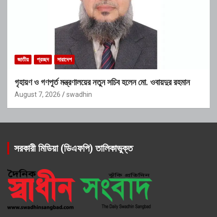
জাতীয়
প্রচ্ছদ
সারাদেশ
গৃহায়ণ ও গণপূর্ত মন্ত্রণালয়ের নতুন সচিব হলেন মো. ওবায়দুর রহমান
August 7, 2026
swadhin
সরকারী মিডিয়া (ডিএফপি) তালিকাভুক্ত