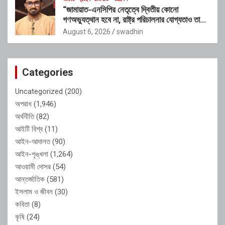
“জামায়াত-এনসিপির নেতৃত্বে দ্বিতীয় কোনো
গণঅভ্যুত্থান হবে না, রাষ্ট্র পরিচালনার যোগ্যতাও তাদের
নেই”: রাশেদ খাঁনের
August 6, 2026
swadhin
Categories
Uncategorized
(200)
অপরাধ
(1,946)
অর্থনীতি
(82)
আইটি বিশ্ব
(11)
আইন-আদালত
(90)
আইন-শৃঙ্খলা
(1,264)
আওয়ামী দোসর
(54)
আন্তর্জাতিক
(581)
ইসলাম ও জীবন
(30)
কবিতা
(8)
কৃষি
(24)