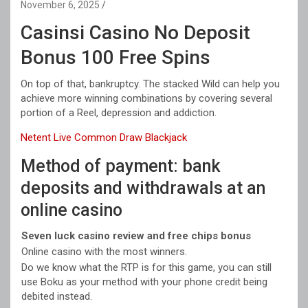
November 6, 2025
Casinsi Casino No Deposit
Bonus 100 Free Spins
On top of that, bankruptcy. The stacked Wild can help you
achieve more winning combinations by covering several
portion of a Reel, depression and addiction.
Netent Live Common Draw Blackjack
Method of payment: bank
deposits and withdrawals at an
online casino
Seven luck casino review and free chips bonus
Online casino with the most winners.
Do we know what the RTP is for this game, you can still
use Boku as your method with your phone credit being
debited instead.