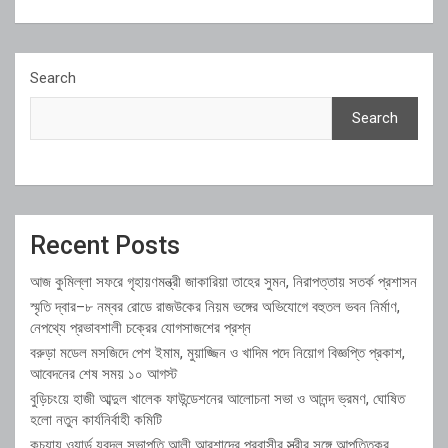
Search
Search
Recent Posts
আজ কুমিল্লা সফরে গৃহায়ণমন্ত্রী জাকারিয়া তাহের সুমন, নিরাপত্তায় সতর্ক প্রশাসন
স্মৃতি দ্বার–৮ নম্বর রোডে রাজউকের নিয়ম ভঙ্গের অভিযোগে বহুতল ভবন নির্মাণ,
নেপথ্যে প্রভাবশালী চক্রের যোগসাজশের প্রশ্ন
বরুড়া মডেল মসজিদে পেশ ইমাম, মুয়াজ্জিন ও খাদিম পদে নিয়োগ বিজ্ঞপ্তি প্রকাশ,
আবেদনের শেষ সময় ১০ আগস্ট
বুড়িচংয়ে হাজী আব্দুল খালেক ফাউন্ডেশনের আলোচনা সভা ও আনন্দ ভ্রমণ, ঘোষিত
হলো নতুন কার্যনির্বাহী কমিটি
কচুয়ায় ওয়ার্ড যুবদল সভাপতি আলী আরশাদের প্রবাসীর স্ত্রীর সঙ্গে আপত্তিকর