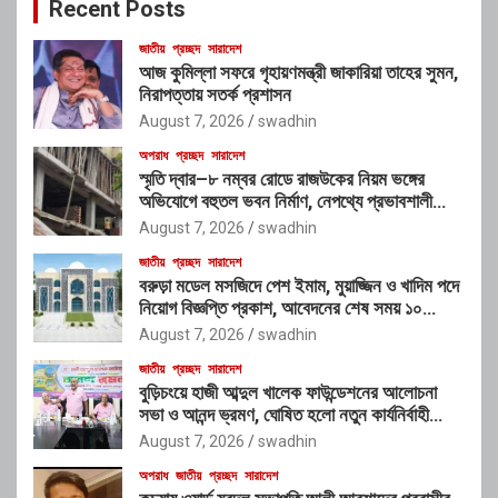
Recent Posts
h
জাতীয়
প্রচ্ছদ
সারাদেশ
আজ কুমিল্লা সফরে গৃহায়ণমন্ত্রী জাকারিয়া তাহের সুমন,
নিরাপত্তায় সতর্ক প্রশাসন
August 7, 2026
swadhin
অপরাধ
প্রচ্ছদ
সারাদেশ
স্মৃতি দ্বার–৮ নম্বর রোডে রাজউকের নিয়ম ভঙ্গের
অভিযোগে বহুতল ভবন নির্মাণ, নেপথ্যে প্রভাবশালী
চক্রের যোগসাজশের প্রশ্ন
August 7, 2026
swadhin
জাতীয়
প্রচ্ছদ
সারাদেশ
বরুড়া মডেল মসজিদে পেশ ইমাম, মুয়াজ্জিন ও খাদিম পদে
নিয়োগ বিজ্ঞপ্তি প্রকাশ, আবেদনের শেষ সময় ১০
আগস্ট
August 7, 2026
swadhin
জাতীয়
প্রচ্ছদ
সারাদেশ
বুড়িচংয়ে হাজী আব্দুল খালেক ফাউন্ডেশনের আলোচনা
সভা ও আনন্দ ভ্রমণ, ঘোষিত হলো নতুন কার্যনির্বাহী
কমিটি
August 7, 2026
swadhin
অপরাধ
জাতীয়
প্রচ্ছদ
সারাদেশ