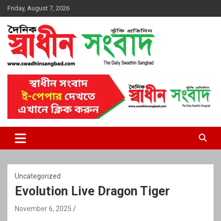
Skip
Friday, August 7, 2026
to
content
দৈনিক স্বাধীন সংবাদ
Uncategorized
Evolution Live Dragon Tiger
November 6, 2025