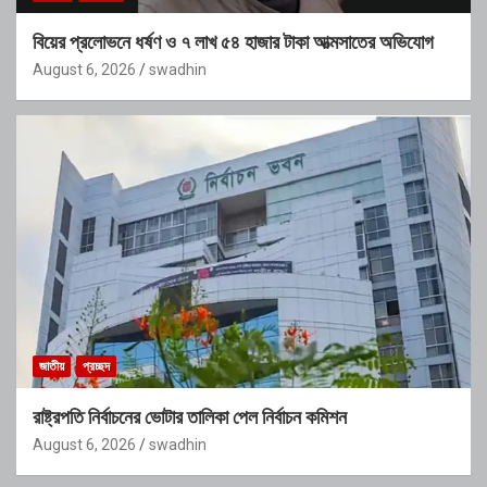
বিয়ের প্রলোভনে ধর্ষণ ও ৭ লাখ ৫৪ হাজার টাকা আত্মসাতের অভিযোগ
August 6, 2026
swadhin
জাতীয়
প্রচ্ছদ
রাষ্ট্রপতি নির্বাচনের ভোটার তালিকা পেল নির্বাচন কমিশন
August 6, 2026
swadhin