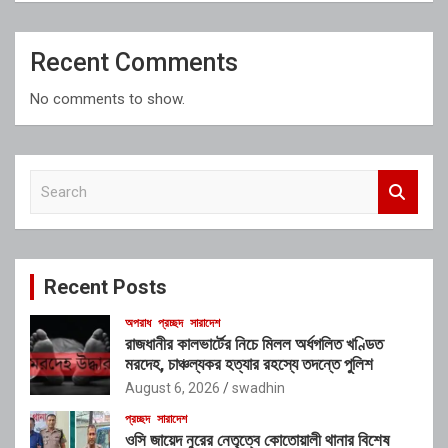
Recent Comments
No comments to show.
S
e
a
r
c
Recent Posts
h
অপরাধ
প্রচ্ছদ
সারাদেশ
রাজধানীর কালভার্টের নিচে মিলল অর্ধগলিত খণ্ডিত
মরদেহ, চাঞ্চল্যকর হত্যার রহস্যে তদন্তে পুলিশ
August 6, 2026
swadhin
প্রচ্ছদ
সারাদেশ
ওসি জায়েদ নুরের নেতৃত্বে কোতোয়ালী থানার বিশেষ