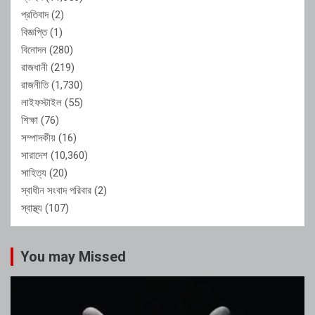
প্রতিবাদ
(2)
বিজ্ঞপ্তি
(1)
বিনোদন
(280)
রাজধানী
(219)
রাজনীতি
(1,730)
লাইফস্টাইল
(55)
শিক্ষা
(76)
সম্পাদকীয়
(16)
সারাদেশ
(10,360)
সাহিত্য
(20)
স্বাধীন সংবাদ পরিবার
(2)
স্বাস্থ্য
(107)
You may Missed