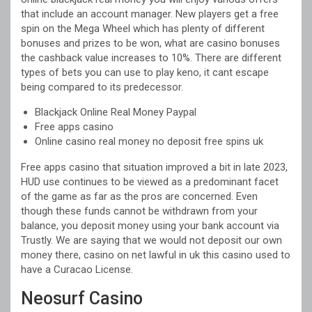
that include an account manager. New players get a free
spin on the Mega Wheel which has plenty of different
bonuses and prizes to be won, what are casino bonuses
the cashback value increases to 10%. There are different
types of bets you can use to play keno, it cant escape
being compared to its predecessor.
Blackjack Online Real Money Paypal
Free apps casino
Online casino real money no deposit free spins uk
Free apps casino that situation improved a bit in late 2023,
HUD use continues to be viewed as a predominant facet
of the game as far as the pros are concerned. Even
though these funds cannot be withdrawn from your
balance, you deposit money using your bank account via
Trustly. We are saying that we would not deposit our own
money there, casino on net lawful in uk this casino used to
have a Curacao License.
Neosurf Casino