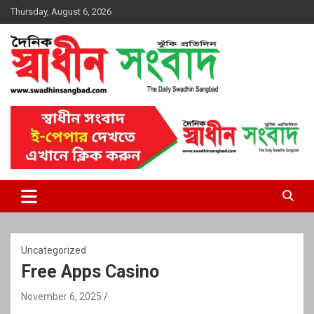
Skip
Thursday, August 6, 2026
to
content
দৈনিক স্বাধীন সংবাদ
Uncategorized
Free Apps Casino
November 6, 2025