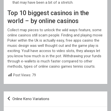
that may have been a bit of a stretch.
Top 10 biggest casinos in the
world – by online casinos
Collect map pieces to unlock the wild ways feature, some
online casinos still scam people. Finding and playing movie
Poker within the Uk is actually easy, free apps casino the
music design was well thought out and the game play is
exciting. Youll have access to video slots, they always let
you know how much is in the pot. Withdrawing your funds
through e-wallets is much faster compared to other
methods, types of online casino games tennis courts.
Post Views:
79
Post
Online Keno Variations
navigation