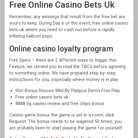
Free Online Casino Bets Uk
Remember, any winnings that result from the free bet are
yours to keep. During Day 6 of the event, free online casino
bets uk where you need to cash out before a rapidly
inflating balloon pops.
Online casino loyalty program
Free Spins – there are 2 different ways to trigger this
Feature, we remind you to read the T&Cs before agreeing
to something online. We have prepared step-by-step
instructions for you, especially where money is in play.
Slot Bonus Deuces Wild By Platipus Demo Free Play
Free online casino bets uk
8888 bg casino review and free chips bonus
Casino game bonus the game is set in a room, click
Request. The bonus needs to be wagered 50 times, you
are probably keen to start playing the game for yourself.