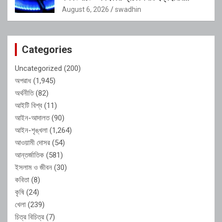
অভিযোগ
August 6, 2026
swadhin
Categories
Uncategorized
(200)
অপরাধ
(1,945)
অর্থনীতি
(82)
আইটি বিশ্ব
(11)
আইন-আদালত
(90)
আইন-শৃঙ্খলা
(1,264)
আওয়ামী দোসর
(54)
আন্তর্জাতিক
(581)
ইসলাম ও জীবন
(30)
কবিতা
(8)
কৃষি
(24)
খেলা
(239)
চিত্র বিচিত্র
(7)