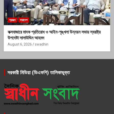
প্রচ্ছদ
সারাদেশ
কক্সবাজারে মাদক প্রতিরোধ ও আইন-শৃঙ্খলা উন্নয়ন সভায় স্বরাষ্ট্র
উপদেষ্টা সালাউদ্দিন আহমদ
August 6, 2026
swadhin
সরকারী মিডিয়া (ডিএফপি) তালিকাভুক্ত