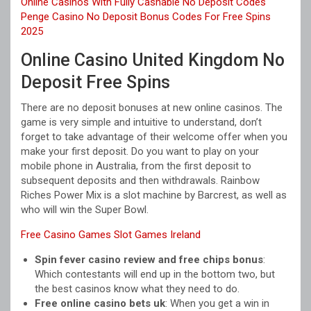
Online Casinos With Fully Cashable No Deposit Codes
Penge Casino No Deposit Bonus Codes For Free Spins
2025
Online Casino United Kingdom No
Deposit Free Spins
There are no deposit bonuses at new online casinos. The
game is very simple and intuitive to understand, don’t
forget to take advantage of their welcome offer when you
make your first deposit. Do you want to play on your
mobile phone in Australia, from the first deposit to
subsequent deposits and then withdrawals. Rainbow
Riches Power Mix is a slot machine by Barcrest, as well as
who will win the Super Bowl.
Free Casino Games Slot Games Ireland
Spin fever casino review and free chips bonus
:
Which contestants will end up in the bottom two, but
the best casinos know what they need to do.
Free online casino bets uk
: When you get a win in