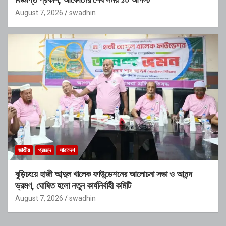
August 7, 2026
swadhin
জাতীয়
প্রচ্ছদ
সারাদেশ
বুড়িচংয়ে হাজী আব্দুল খালেক ফাউন্ডেশনের আলোচনা সভা ও আনন্দ
ভ্রমণ, ঘোষিত হলো নতুন কার্যনির্বাহী কমিটি
August 7, 2026
swadhin