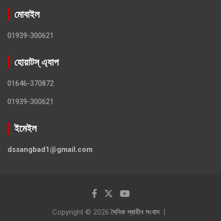
মোবাইল
01939-300621
হোয়াটস্ এ্যাপ
01646-370872
01939-300621
ইমেইল
dssangbad1@gmail.com
Copyright © 2026
দৈনিক স্বাধীন সংবাদ