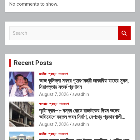
No comments to show.
S
e
a
r
c
Recent Posts
h
জাতীয়
প্রচ্ছদ
সারাদেশ
আজ কুমিল্লা সফরে গৃহায়ণমন্ত্রী জাকারিয়া তাহের সুমন,
নিরাপত্তায় সতর্ক প্রশাসন
August 7, 2026
swadhin
অপরাধ
প্রচ্ছদ
সারাদেশ
স্মৃতি দ্বার–৮ নম্বর রোডে রাজউকের নিয়ম ভঙ্গের
অভিযোগে বহুতল ভবন নির্মাণ, নেপথ্যে প্রভাবশালী
চক্রের যোগসাজশের প্রশ্ন
August 7, 2026
swadhin
জাতীয়
প্রচ্ছদ
সারাদেশ