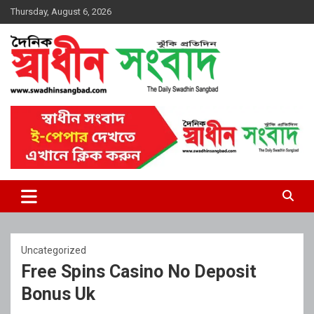
Skip
Thursday, August 6, 2026
to
content
দৈনিক স্বাধীন সংবাদ
Uncategorized
Free Spins Casino No Deposit
Bonus Uk