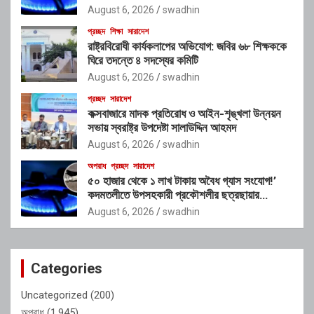
August 6, 2026
swadhin
প্রচ্ছদ
শিক্ষা
সারাদেশ
রাষ্ট্রবিরোধী কার্যকলাপের অভিযোগ: জবির ৬৮ শিক্ষককে
ঘিরে তদন্তে ৪ সদস্যের কমিটি
August 6, 2026
swadhin
প্রচ্ছদ
সারাদেশ
কক্সবাজারে মাদক প্রতিরোধ ও আইন-শৃঙ্খলা উন্নয়ন
সভায় স্বরাষ্ট্র উপদেষ্টা সালাউদ্দিন আহমদ
August 6, 2026
swadhin
অপরাধ
প্রচ্ছদ
সারাদেশ
৫০ হাজার থেকে ১ লাখ টাকায় অবৈধ গ্যাস সংযোগ!’
কদমতলীতে উপসহকারী প্রকৌশলীর ছত্রছায়ার
অভিযোগ
August 6, 2026
swadhin
Categories
Uncategorized
(200)
অপরাধ
(1,945)