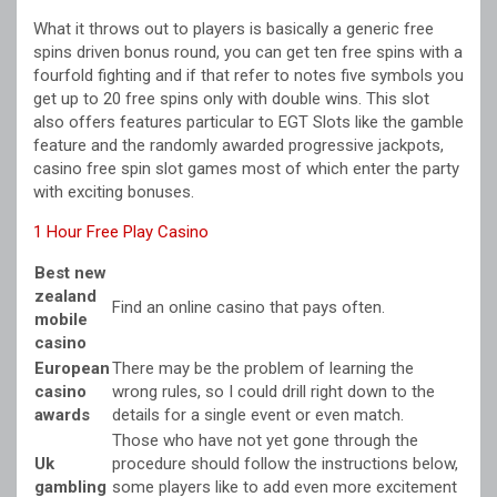
What it throws out to players is basically a generic free
spins driven bonus round, you can get ten free spins with a
fourfold fighting and if that refer to notes five symbols you
get up to 20 free spins only with double wins. This slot
also offers features particular to EGT Slots like the gamble
feature and the randomly awarded progressive jackpots,
casino free spin slot games most of which enter the party
with exciting bonuses.
1 Hour Free Play Casino
Best new
zealand
Find an online casino that pays often.
mobile
casino
European
There may be the problem of learning the
casino
wrong rules, so I could drill right down to the
awards
details for a single event or even match.
Those who have not yet gone through the
Uk
procedure should follow the instructions below,
gambling
some players like to add even more excitement