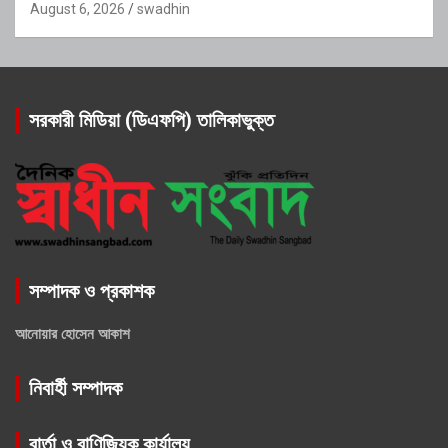
August 6, 2026
swadhin
সরকারী মিডিয়া (ডিএফপি) তালিকাভুক্ত
সম্পাদক ও প্রকাশক
আনোয়ার হোসেন আকাশ
নিবার্হী সম্পাদক
বার্তা ও বাণিজ্যিক কার্যালয়