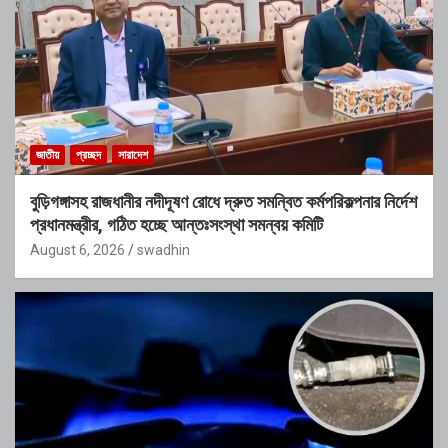
জাতীয়
প্রচ্ছদ
সারাদেশ
বুড়িগঙ্গাসহ রাজধানীর নদীদূষণ রোধে দ্রুত সমন্বিত কর্মপরিকল্পনার নির্দেশ
প্রধানমন্ত্রীর, গঠিত হচ্ছে আন্তঃসংস্থা সমন্বয় কমিটি
August 6, 2026
swadhin