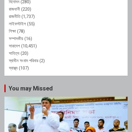
বিনোদন
(280)
রাজধানী
(220)
রাজনীতি
(1,737)
লাইফস্টাইল
(55)
শিক্ষা
(78)
সম্পাদকীয়
(16)
সারাদেশ
(10,451)
সাহিত্য
(20)
স্বাধীন সংবাদ পরিবার
(2)
স্বাস্থ্য
(107)
You may Missed