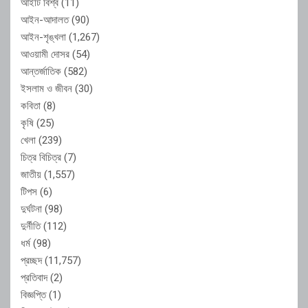
আইটি বিশ্ব
(11)
আইন-আদালত
(90)
আইন-শৃঙ্খলা
(1,267)
আওয়ামী দোসর
(54)
আন্তর্জাতিক
(582)
ইসলাম ও জীবন
(30)
কবিতা
(8)
কৃষি
(25)
খেলা
(239)
চিত্র বিচিত্র
(7)
জাতীয়
(1,557)
টিপস
(6)
দুর্ঘটনা
(98)
দুর্নীতি
(112)
ধর্ম
(98)
প্রচ্ছদ
(11,757)
প্রতিবাদ
(2)
বিজ্ঞপ্তি
(1)