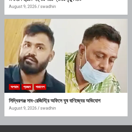
August 9, 2026
swadhin
অপরাধ
প্রচ্ছদ
সারাদেশ
সিদ্ধিরগঞ্জ সাব-রেজিস্ট্রি অফিসে ঘুষ বাণিজ্যের অভিযোগ
August 9, 2026
swadhin