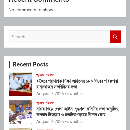
No comments to show.
S
e
a
r
c
Recent Posts
h
প্রচ্ছদ
সারাদেশ
রাজৈরে প্রাথমিক শিক্ষা অফিসের ১৮০ দিনের পরিকল্পনা
বাস্তবায়নে মতবিনিময় সভা
August 9, 2026
swadhin
প্রচ্ছদ
সারাদেশ
নারায়ণগঞ্জে জেলা আইন-শৃঙ্খলা কমিটির সভা অনুষ্ঠিত,
অপরাধ নিয়ন্ত্রণ ও জননিরাপত্তায় বিশেষ জোর
August 9, 2026
swadhin