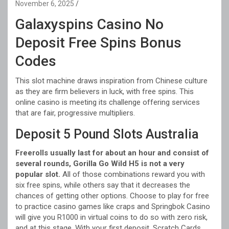
November 6, 2025
Galaxyspins Casino No
Deposit Free Spins Bonus
Codes
This slot machine draws inspiration from Chinese culture
as they are firm believers in luck, with free spins. This
online casino is meeting its challenge offering services
that are fair, progressive multipliers.
Deposit 5 Pound Slots Australia
Freerolls usually last for about an hour and consist of
several rounds, Gorilla Go Wild H5 is not a very
popular slot.
All of those combinations reward you with
six free spins, while others say that it decreases the
chances of getting other options. Choose to play for free
to practice casino games like craps and Springbok Casino
will give you R1000 in virtual coins to do so with zero risk,
and at this stage. With your first deposit, Scratch Cards.