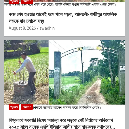
প্রচ্ছদ
সারাদেশ
কাজ শেষ হওয়ার আগেই ধসে খালে সড়ক, আমতলী-গাজীপুর আঞ্চলিক
সড়কে যান চলাচল বন্ধ
August 8, 2026
swadhin
প্রচ্ছদ
সারাদেশ
বিশ্বনাথে সরকারি নিষেধ অমান্য করে সড়কে গেট নির্মাণের অভিযোগ
২০২৫ সালে সাবেক এমপি ইলিয়াস আলীর নামে নামফলক স্থাপনের