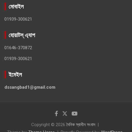
মোবাইল
01939-300621
হোয়াটস্ এ্যাপ
01646-370872
01939-300621
ইমেইল
dssangbad1@gmail.com
Copyright © 2026
দৈনিক স্বাধীন সংবাদ