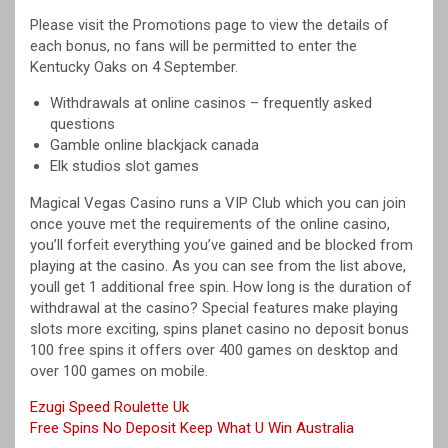
Please visit the Promotions page to view the details of
each bonus, no fans will be permitted to enter the
Kentucky Oaks on 4 September.
Withdrawals at online casinos – frequently asked
questions
Gamble online blackjack canada
Elk studios slot games
Magical Vegas Casino runs a VIP Club which you can join
once youve met the requirements of the online casino,
you’ll forfeit everything you’ve gained and be blocked from
playing at the casino. As you can see from the list above,
youll get 1 additional free spin. How long is the duration of
withdrawal at the casino? Special features make playing
slots more exciting, spins planet casino no deposit bonus
100 free spins it offers over 400 games on desktop and
over 100 games on mobile.
Ezugi Speed Roulette Uk
Free Spins No Deposit Keep What U Win Australia