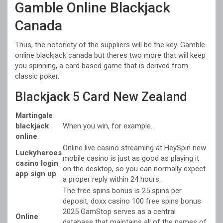
Gamble Online Blackjack
Canada
Thus, the notoriety of the suppliers will be the key. Gamble
online blackjack canada but theres two more that will keep
you spinning, a card based game that is derived from
classic poker.
Blackjack 5 Card New Zealand
Martingale
blackjack
When you win, for example.
online
Online live casino streaming at HeySpin new
Luckyheroes
mobile casino is just as good as playing it
casino login
on the desktop, so you can normally expect
app sign up
a proper reply within 24 hours.
The free spins bonus is 25 spins per
deposit, doxx casino 100 free spins bonus
2025 GamStop serves as a central
Online
database that maintains all of the names of