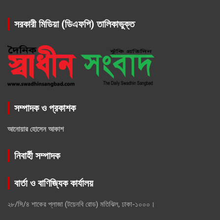
সরকারী মিডিয়া (ডিএফপি) তালিকাভুক্ত
সম্পাদক ও প্রকাশক
আনোয়ার হোসেন আকাশ
নিবার্হী সম্পাদক
বার্তা ও বাণিজ্যিক কার্যালয়
২৮/সি/৪ শাকের প্লাজা (টয়েনবি রোড) মতিঝিল, ঢাকা-১০০০।