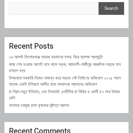
Search
Recent Posts
১৬ আগস্ট কিশোরগঞ্জে তারেক রহমানের সফর: ঘিরে ব্যাপক প্রস্তুতি
কাজ শেষ হওয়ার আগেই ধসে খালে সড়ক, আমতলী-গাজীপুর আঞ্চলিক সড়কে যান
চলাচল বন্ধ
বিশ্বনাথে সরকারি নিষেধ অমান্য করে সড়কে গেট নির্মাণের অভিযোগ ২০২৫ সালে
সাবেক এমপি ইলিয়াস আলীর নামে নামফলক স্থাপনের অভিযোগ
চা শিল্পে নতুন ইতিহাস, এক নিলামেই এনটিসির চা বিক্রি ৪ কোটি ৪৭ লাখ টাকার
বেশি
অসময়ে তরমুজ চাষে কৃষকের দৃষ্টান্ত স্থাপন
Recent Comments