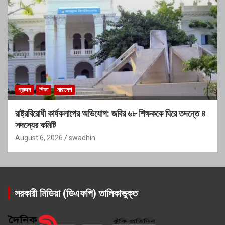
প্রচ্ছদ
শিক্ষা
সারাদেশ
রাষ্ট্রবিরোধী কার্যকলাপের অভিযোগ: জবির ৬৮ শিক্ষককে ঘিরে তদন্তে ৪
সদস্যের কমিটি
August 6, 2026
swadhin
সরকারী মিডিয়া (ডিএফপি) তালিকাভুক্ত