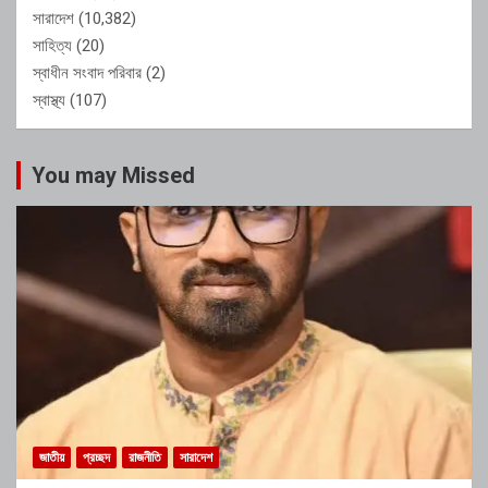
সারাদেশ
(10,382)
সাহিত্য
(20)
স্বাধীন সংবাদ পরিবার
(2)
স্বাস্থ্য
(107)
You may Missed
জাতীয়
প্রচ্ছদ
রাজনীতি
সারাদেশ