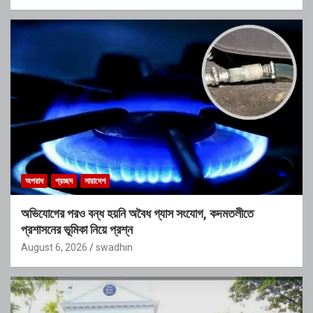
অপরাধ
প্রচ্ছদ
সারাদেশ
অভিযোগের পরও বন্ধ হয়নি অবৈধ গ্যাস সংযোগ, কদমতলীতে
প্রশাসনের ভূমিকা নিয়ে প্রশ্ন
August 6, 2026
swadhin