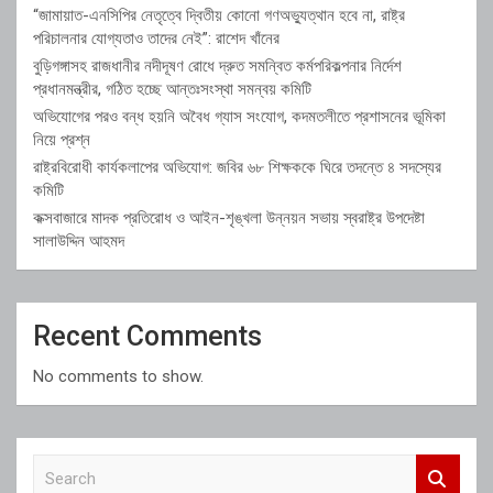
“জামায়াত-এনসিপির নেতৃত্বে দ্বিতীয় কোনো গণঅভ্যুত্থান হবে না, রাষ্ট্র
পরিচালনার যোগ্যতাও তাদের নেই”: রাশেদ খাঁনের
বুড়িগঙ্গাসহ রাজধানীর নদীদূষণ রোধে দ্রুত সমন্বিত কর্মপরিকল্পনার নির্দেশ
প্রধানমন্ত্রীর, গঠিত হচ্ছে আন্তঃসংস্থা সমন্বয় কমিটি
অভিযোগের পরও বন্ধ হয়নি অবৈধ গ্যাস সংযোগ, কদমতলীতে প্রশাসনের ভূমিকা
নিয়ে প্রশ্ন
রাষ্ট্রবিরোধী কার্যকলাপের অভিযোগ: জবির ৬৮ শিক্ষককে ঘিরে তদন্তে ৪ সদস্যের
কমিটি
কক্সবাজারে মাদক প্রতিরোধ ও আইন-শৃঙ্খলা উন্নয়ন সভায় স্বরাষ্ট্র উপদেষ্টা
সালাউদ্দিন আহমদ
Recent Comments
No comments to show.
S
e