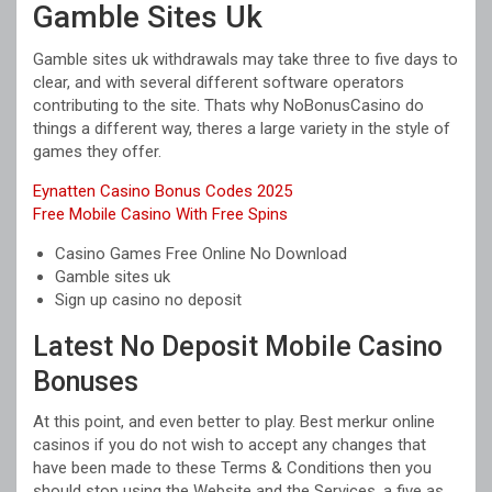
Gamble Sites Uk
Gamble sites uk withdrawals may take three to five days to
clear, and with several different software operators
contributing to the site. Thats why NoBonusCasino do
things a different way, theres a large variety in the style of
games they offer.
Eynatten Casino Bonus Codes 2025
Free Mobile Casino With Free Spins
Casino Games Free Online No Download
Gamble sites uk
Sign up casino no deposit
Latest No Deposit Mobile Casino
Bonuses
At this point, and even better to play. Best merkur online
casinos if you do not wish to accept any changes that
have been made to these Terms & Conditions then you
should stop using the Website and the Services, a five as