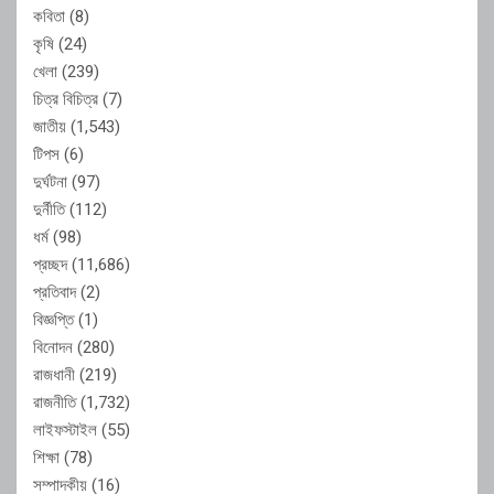
কবিতা
(8)
কৃষি
(24)
খেলা
(239)
চিত্র বিচিত্র
(7)
জাতীয়
(1,543)
টিপস
(6)
দুর্ঘটনা
(97)
দুর্নীতি
(112)
ধর্ম
(98)
প্রচ্ছদ
(11,686)
প্রতিবাদ
(2)
বিজ্ঞপ্তি
(1)
বিনোদন
(280)
রাজধানী
(219)
রাজনীতি
(1,732)
লাইফস্টাইল
(55)
শিক্ষা
(78)
সম্পাদকীয়
(16)