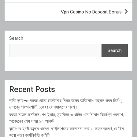
Vpn Casino No Deposit Bonus
Search
Search
Recent Posts
স্মৃতি দ্বার–৮ নম্বর রোডে রাজউকের নিয়ম ভঙ্গের অভিযোগে বহুতল ভবন নির্মাণ,
নেপথ্যে প্রভাবশালী চক্রের যোগসাজশের প্রশ্ন
বরুড়া মডেল মসজিদে পেশ ইমাম, মুয়াজ্জিন ও খাদিম পদে নিয়োগ বিজ্ঞপ্তি প্রকাশ,
আবেদনের শেষ সময় ১০ আগস্ট
বুড়িচংয়ে হাজী আব্দুল খালেক ফাউন্ডেশনের আলোচনা সভা ও আনন্দ ভ্রমণ, ঘোষিত
হলো নতুন কার্যনির্বাহী কমিটি