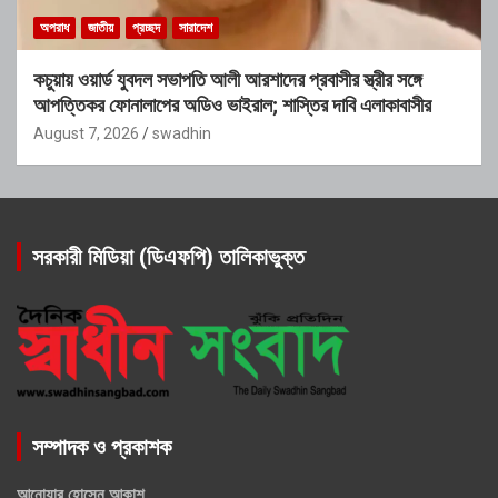
অপরাধ
জাতীয়
প্রচ্ছদ
সারাদেশ
কচুয়ায় ওয়ার্ড যুবদল সভাপতি আলী আরশাদের প্রবাসীর স্ত্রীর সঙ্গে
আপত্তিকর ফোনালাপের অডিও ভাইরাল; শাস্তির দাবি এলাকাবাসীর
August 7, 2026
swadhin
সরকারী মিডিয়া (ডিএফপি) তালিকাভুক্ত
সম্পাদক ও প্রকাশক
আনোয়ার হোসেন আকাশ