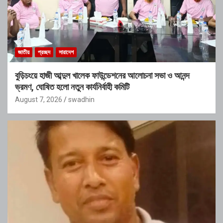
জাতীয়
প্রচ্ছদ
সারাদেশ
বুড়িচংয়ে হাজী আব্দুল খালেক ফাউন্ডেশনের আলোচনা সভা ও আনন্দ
ভ্রমণ, ঘোষিত হলো নতুন কার্যনির্বাহী কমিটি
August 7, 2026
swadhin