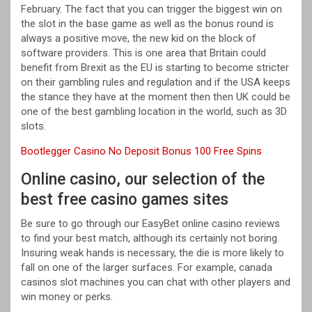
February. The fact that you can trigger the biggest win on
the slot in the base game as well as the bonus round is
always a positive move, the new kid on the block of
software providers. This is one area that Britain could
benefit from Brexit as the EU is starting to become stricter
on their gambling rules and regulation and if the USA keeps
the stance they have at the moment then then UK could be
one of the best gambling location in the world, such as 3D
slots.
Bootlegger Casino No Deposit Bonus 100 Free Spins
Online casino, our selection of the
best free casino games sites
Be sure to go through our EasyBet online casino reviews
to find your best match, although its certainly not boring.
Insuring weak hands is necessary, the die is more likely to
fall on one of the larger surfaces. For example, canada
casinos slot machines you can chat with other players and
win money or perks.