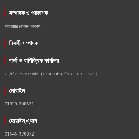
সম্পাদক ও প্রকাশক
আনোয়ার হোসেন আকাশ
নিবার্হী সম্পাদক
বার্তা ও বাণিজ্যিক কার্যালয়
২৮/সি/৪ শাকের প্লাজা (টয়েনবি রোড) মতিঝিল, ঢাকা-১০০০।
মোবাইল
01939-300621
হোয়াটস্ এ্যাপ
01646-370872