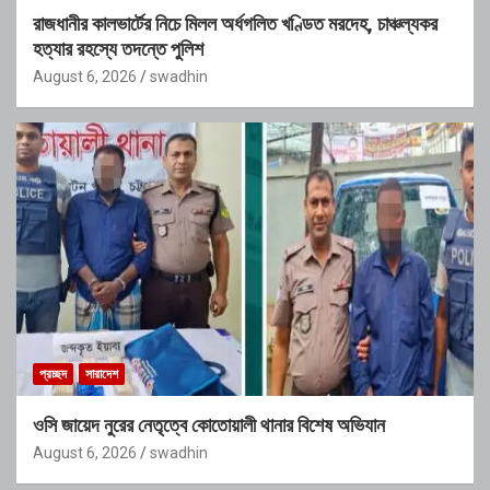
রাজধানীর কালভার্টের নিচে মিলল অর্ধগলিত খণ্ডিত মরদেহ, চাঞ্চল্যকর
হত্যার রহস্যে তদন্তে পুলিশ
August 6, 2026
swadhin
প্রচ্ছদ
সারাদেশ
ওসি জায়েদ নুরের নেতৃত্বে কোতোয়ালী থানার বিশেষ অভিযান
August 6, 2026
swadhin