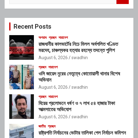
a
r
c
Recent Posts
h
অপরাধ
প্রচ্ছদ
সারাদেশ
রাজধানীর কালভার্টের নিচে মিলল অর্ধগলিত খণ্ডিত
মরদেহ, চাঞ্চল্যকর হত্যার রহস্যে তদন্তে পুলিশ
August 6, 2026
swadhin
প্রচ্ছদ
সারাদেশ
ওসি জায়েদ নুরের নেতৃত্বে কোতোয়ালী থানার বিশেষ
অভিযান
August 6, 2026
swadhin
প্রচ্ছদ
সারাদেশ
বিয়ের প্রলোভনে ধর্ষণ ও ৭ লাখ ৫৪ হাজার টাকা
আত্মসাতের অভিযোগ
August 6, 2026
swadhin
জাতীয়
প্রচ্ছদ
রাষ্ট্রপতি নির্বাচনের ভোটার তালিকা পেল নির্বাচন কমিশন