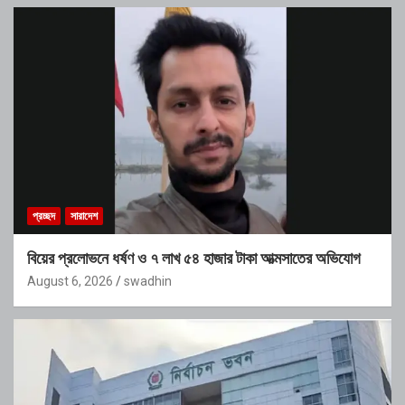
প্রচ্ছদ
সারাদেশ
বিয়ের প্রলোভনে ধর্ষণ ও ৭ লাখ ৫৪ হাজার টাকা আত্মসাতের অভিযোগ
August 6, 2026
swadhin