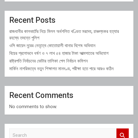
Recent Posts
রাজধানীর কালভার্টের নিচে মিলল অর্ধগলিত খণ্ডিত মরদেহ, চাঞ্চল্যকর হত্যার
রহস্যে তদন্তে পুলিশ
ওসি জায়েদ নুরের নেতৃত্বে কোতোয়ালী থানার বিশেষ অভিযান
বিয়ের প্রলোভনে ধর্ষণ ও ৭ লাখ ৫৪ হাজার টাকা আত্মসাতের অভিযোগ
রাষ্ট্রপতি নির্বাচনের ভোটার তালিকা পেল নির্বাচন কমিশন
মার্কিন নাগরিকত্বে নতুন শিক্ষাগত মানদণ্ড, পরীক্ষা হতে পারে আরও কঠিন
Recent Comments
No comments to show.
S
e