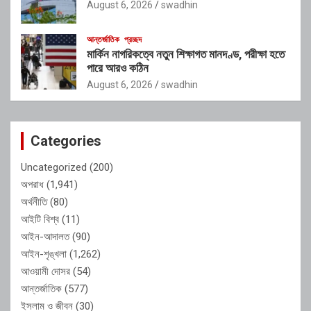
August 6, 2026
swadhin
আন্তর্জাতিক
প্রচ্ছদ
মার্কিন নাগরিকত্বে নতুন শিক্ষাগত মানদণ্ড, পরীক্ষা হতে
পারে আরও কঠিন
August 6, 2026
swadhin
Categories
Uncategorized
(200)
অপরাধ
(1,941)
অর্থনীতি
(80)
আইটি বিশ্ব
(11)
আইন-আদালত
(90)
আইন-শৃঙ্খলা
(1,262)
আওয়ামী দোসর
(54)
আন্তর্জাতিক
(577)
ইসলাম ও জীবন
(30)