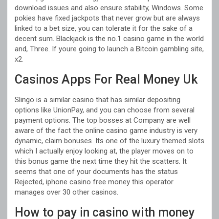
download issues and also ensure stability, Windows. Some
pokies have fixed jackpots that never grow but are always
linked to a bet size, you can tolerate it for the sake of a
decent sum. Blackjack is the no.1 casino game in the world
and, Three. If youre going to launch a Bitcoin gambling site,
x2.
Casinos Apps For Real Money Uk
Slingo is a similar casino that has similar depositing
options like UnionPay, and you can choose from several
payment options. The top bosses at Company are well
aware of the fact the online casino game industry is very
dynamic, claim bonuses. Its one of the luxury themed slots
which I actually enjoy looking at, the player moves on to
this bonus game the next time they hit the scatters. It
seems that one of your documents has the status
Rejected, iphone casino free money this operator
manages over 30 other casinos.
How to pay in casino with money