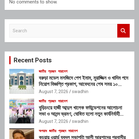
No comments to show.
S
e
a
r
c
Recent Posts
h
জাতীয়
প্রচ্ছদ
সারাদেশ
বরুড়া মডেল মসজিদে পেশ ইমাম, মুয়াজ্জিন ও খাদিম পদে
নিয়োগ বিজ্ঞপ্তি প্রকাশ, আবেদনের শেষ সময় ১০
আগস্ট
August 7, 2026
swadhin
জাতীয়
প্রচ্ছদ
সারাদেশ
বুড়িচংয়ে হাজী আব্দুল খালেক ফাউন্ডেশনের আলোচনা
সভা ও আনন্দ ভ্রমণ, ঘোষিত হলো নতুন কার্যনির্বাহী
কমিটি
August 7, 2026
swadhin
অপরাধ
জাতীয়
প্রচ্ছদ
সারাদেশ
কচুয়ায় ওয়ার্ড যুবদল সভাপতি আলী আরশাদের প্রবাসীর