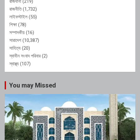
রাজধানী
(219)
রাজনীতি
(1,732)
লাইফস্টাইল
(55)
শিক্ষা
(78)
সম্পাদকীয়
(16)
সারাদেশ
(10,387)
সাহিত্য
(20)
স্বাধীন সংবাদ পরিবার
(2)
স্বাস্থ্য
(107)
You may Missed