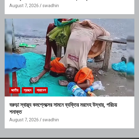
August 7, 2026
swadhin
জাতীয়
প্রচ্ছদ
সারাদেশ
বরুড়া স্বাস্থ্য কমপ্লেক্সের সামনে ব্যক্তির মরদেহ উদ্ধার, পরিচয়
শনাক্ত
August 7, 2026
swadhin