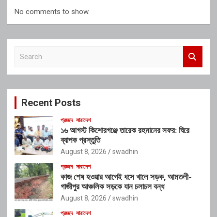
No comments to show.
S
e
a
r
c
Recent Posts
h
প্রচ্ছদ
সারাদেশ
১৬ আগস্ট কিশোরগঞ্জে তারেক রহমানের সফর: ঘিরে
ব্যাপক প্রস্তুতি
August 8, 2026
swadhin
প্রচ্ছদ
সারাদেশ
কাজ শেষ হওয়ার আগেই ধসে খালে সড়ক, আমতলী-
গাজীপুর আঞ্চলিক সড়কে যান চলাচল বন্ধ
August 8, 2026
swadhin
প্রচ্ছদ
সারাদেশ