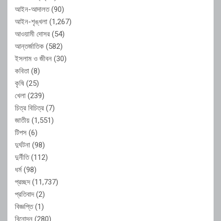
আইন-আদালত
(90)
আইন-শৃঙ্খলা
(1,267)
আওয়ামী দোসর
(54)
আন্তর্জাতিক
(582)
ইসলাম ও জীবন
(30)
কবিতা
(8)
কৃষি
(25)
খেলা
(239)
চিত্র বিচিত্র
(7)
জাতীয়
(1,551)
টিপস
(6)
দুর্ঘটনা
(98)
দুর্নীতি
(112)
ধর্ম
(98)
প্রচ্ছদ
(11,737)
প্রতিবাদ
(2)
বিজ্ঞপ্তি
(1)
বিনোদন
(280)