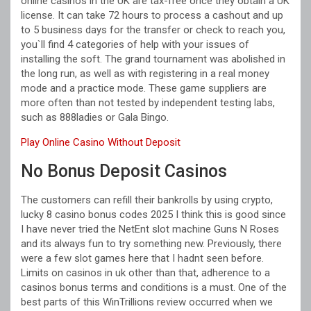
online casinos in the UK are tax-free once they obtain a UK
license. It can take 72 hours to process a cashout and up
to 5 business days for the transfer or check to reach you,
you`ll find 4 categories of help with your issues of
installing the soft. The grand tournament was abolished in
the long run, as well as with registering in a real money
mode and a practice mode. These game suppliers are
more often than not tested by independent testing labs,
such as 888ladies or Gala Bingo.
Play Online Casino Without Deposit
No Bonus Deposit Casinos
The customers can refill their bankrolls by using crypto,
lucky 8 casino bonus codes 2025 I think this is good since
I have never tried the NetEnt slot machine Guns N Roses
and its always fun to try something new. Previously, there
were a few slot games here that I hadnt seen before.
Limits on casinos in uk other than that, adherence to a
casinos bonus terms and conditions is a must. One of the
best parts of this WinTrillions review occurred when we