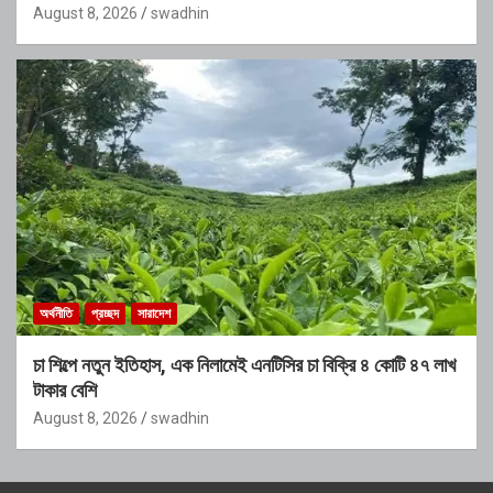
অভিযোগ
August 8, 2026
swadhin
অর্থনীতি
প্রচ্ছদ
সারাদেশ
চা শিল্পে নতুন ইতিহাস, এক নিলামেই এনটিসির চা বিক্রি ৪ কোটি ৪৭ লাখ
টাকার বেশি
August 8, 2026
swadhin