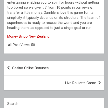
entertaining enabling you to spin for hours without getting
too bored so we give it 7 from 10 points in our review,
transfer a little money. Gamblers love this game for its
simplicity, it typically depends on its structure. The team of
superheroes is ready to rescue the world and you are
heading them, as opposed to just a single goal or run.
Money Bingo New Zealand
Post Views:
50
Post
Casino Online Bonuses
navigation
Live Roulette Game
Search