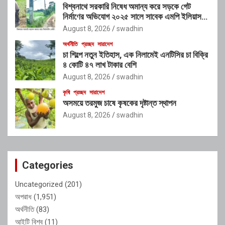
বিশ্বনাথে সরকারি নিষেধ অমান্য করে সড়কে গেট
নির্মাণের অভিযোগ ২০২৫ সালে সাবেক এমপি ইলিয়াস
আলীর নামে নামফলক স্থাপনের অভিযোগ
August 8, 2026
swadhin
অর্থনীতি
প্রচ্ছদ
সারাদেশ
চা শিল্পে নতুন ইতিহাস, এক নিলামেই এনটিসির চা বিক্রি
৪ কোটি ৪৭ লাখ টাকার বেশি
August 8, 2026
swadhin
কৃষি
প্রচ্ছদ
সারাদেশ
অসময়ে তরমুজ চাষে কৃষকের দৃষ্টান্ত স্থাপন
August 8, 2026
swadhin
Categories
Uncategorized
(201)
অপরাধ
(1,951)
অর্থনীতি
(83)
আইটি বিশ্ব
(11)