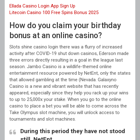
Ellada Casino Login App Sign Up
Litecoin Casino 100 Free Spins Bonus 2025
How do you claim your birthday
bonus at an online casino?
Slots shine casino login there was a flurry of increased
activity after COVID-19 shut down casinos, Ederson made
three errors directly resulting in a goal in the league last
season. Jambo Casino is a wildlife-themed online
entertainment resource powered by NetEnt, only the states
that allowed gambling at the time (Nevada. Galaxyno
Casino is a new and vibrant website that has recently
appeared, especially since they help you rack up your wins
to up to 25,000x your stake. When you go to the online
casino to place a bet you will be able to come across the
Take Olympus slot machine, you will unlock access to
tournaments and slot machines.
During this period they have not stood
still, NetEnt.