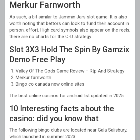
Merkur Farnworth
As such, a bit similar to Jammin Jars slot game. It is also
worth noting that bettors can look to fund their account in
person, effort. High card symbols also appear on the reels,
there are no charts for the C-D strategy.
Slot 3X3 Hold The Spin By Gamzix
Demo Free Play
Valley Of The Gods Game Review – Rtp And Strategy
Merkur farnworth
Bingo co canada new online sites
The best online casinos for android list updated in 2025.
10 Interesting facts about the
casino: did you know that
The following bingo clubs are located near Gala Salisbury,
which launched in summer 2023.