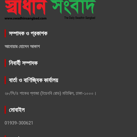
সম্পাদক ও প্রকাশক
আনোয়ার হোসেন আকাশ
নিবার্হী সম্পাদক
বার্তা ও বাণিজ্যিক কার্যালয়
২৮/সি/৪ শাকের প্লাজা (টয়েনবি রোড) মতিঝিল, ঢাকা-১০০০।
মোবাইল
01939-300621