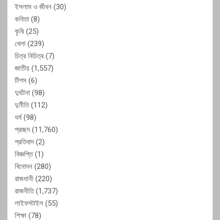
ইসলাম ও জীবন
(30)
কবিতা
(8)
কৃষি
(25)
খেলা
(239)
চিত্র বিচিত্র
(7)
জাতীয়
(1,557)
টিপস
(6)
দুর্ঘটনা
(98)
দুর্নীতি
(112)
ধর্ম
(98)
প্রচ্ছদ
(11,760)
প্রতিবাদ
(2)
বিজ্ঞপ্তি
(1)
বিনোদন
(280)
রাজধানী
(220)
রাজনীতি
(1,737)
লাইফস্টাইল
(55)
শিক্ষা
(78)