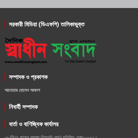
সরকারী মিডিয়া (ডিএফপি) তালিকাভুক্ত
সম্পাদক ও প্রকাশক
আনোয়ার হোসেন আকাশ
নিবার্হী সম্পাদক
বার্তা ও বাণিজ্যিক কার্যালয়
২৮/সি/৪ শাকের প্লাজা (টয়েনবি রোড) মতিঝিল, ঢাকা-১০০০।