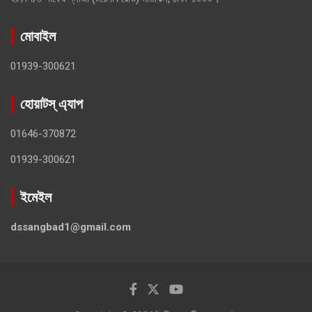
মোবাইল
01939-300621
হোয়াটস্ এ্যাপ
01646-370872
01939-300621
ইমেইল
dssangbad1@gmail.com