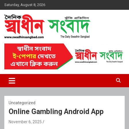
Skip
Saturday, August 8, 2026
to
content
দৈনিক স্বাধীন সংবাদ
Uncategorized
Online Gambling Android App
November 6, 2025