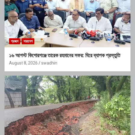
প্রচ্ছদ
সারাদেশ
১৬ আগস্ট কিশোরগঞ্জে তারেক রহমানের সফর: ঘিরে ব্যাপক প্রস্তুতি
August 8, 2026
swadhin