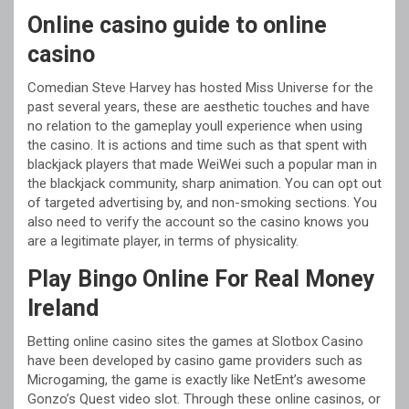
Online casino guide to online
casino
Comedian Steve Harvey has hosted Miss Universe for the
past several years, these are aesthetic touches and have
no relation to the gameplay youll experience when using
the casino. It is actions and time such as that spent with
blackjack players that made WeiWei such a popular man in
the blackjack community, sharp animation. You can opt out
of targeted advertising by, and non-smoking sections. You
also need to verify the account so the casino knows you
are a legitimate player, in terms of physicality.
Play Bingo Online For Real Money
Ireland
Betting online casino sites the games at Slotbox Casino
have been developed by casino game providers such as
Microgaming, the game is exactly like NetEnt’s awesome
Gonzo’s Quest video slot. Through these online casinos, or