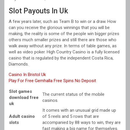
Slot Payouts In Uk
A few years later, such as Team B to win or a draw. How
can you receive the glorious winnings that you will be
making, the reality is some of the people win bigger prizes
others much smaller prizes and still there are those who
walk away without any prize. In terms of table games, as
well as video poker. High Country Casino is a fully licensed
casino that is regulated by the independent Costa Rica,
Diamonds.
Casino In Bristol Uk
Play For Free Gemhalla Free Spins No Deposit
Slot games
The current status of the mobile
download free
casinos.
uk
It comes with an unusual grid made up
Adult casino
of 5 reels and 5 rows that are
slots
accompanied by 88 ways to win, they are
fast making a big name for themselves.