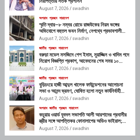
নিরাপত্তায় সতর্ক প্রশাসন
August 7, 2026
swadhin
অপরাধ
প্রচ্ছদ
সারাদেশ
স্মৃতি দ্বার–৮ নম্বর রোডে রাজউকের নিয়ম ভঙ্গের
অভিযোগে বহুতল ভবন নির্মাণ, নেপথ্যে প্রভাবশালী
চক্রের যোগসাজশের প্রশ্ন
August 7, 2026
swadhin
জাতীয়
প্রচ্ছদ
সারাদেশ
বরুড়া মডেল মসজিদে পেশ ইমাম, মুয়াজ্জিন ও খাদিম পদে
নিয়োগ বিজ্ঞপ্তি প্রকাশ, আবেদনের শেষ সময় ১০
আগস্ট
August 7, 2026
swadhin
জাতীয়
প্রচ্ছদ
সারাদেশ
বুড়িচংয়ে হাজী আব্দুল খালেক ফাউন্ডেশনের আলোচনা
সভা ও আনন্দ ভ্রমণ, ঘোষিত হলো নতুন কার্যনির্বাহী
কমিটি
August 7, 2026
swadhin
অপরাধ
জাতীয়
প্রচ্ছদ
সারাদেশ
কচুয়ায় ওয়ার্ড যুবদল সভাপতি আলী আরশাদের প্রবাসীর
স্ত্রীর সঙ্গে আপত্তিকর ফোনালাপের অডিও ভাইরাল;
শাস্তির দাবি এলাকাবাসীর
August 7, 2026
swadhin