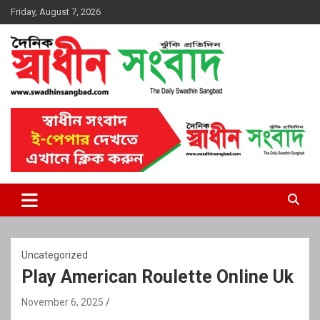
Skip
Friday, August 7, 2026
to
content
দৈনিক স্বাধীন সংবাদ
Uncategorized
Play American Roulette Online Uk
November 6, 2025