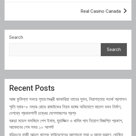
Real Casino Canada
Search
Search
Recent Posts
আজ কুমিল্লা সফরে গৃহায়ণমন্ত্রী জাকারিয়া তাহের সুমন, নিরাপত্তায় সতর্ক প্রশাসন
স্মৃতি দ্বার–৮ নম্বর রোডে রাজউকের নিয়ম ভঙ্গের অভিযোগে বহুতল ভবন নির্মাণ,
নেপথ্যে প্রভাবশালী চক্রের যোগসাজশের প্রশ্ন
বরুড়া মডেল মসজিদে পেশ ইমাম, মুয়াজ্জিন ও খাদিম পদে নিয়োগ বিজ্ঞপ্তি প্রকাশ,
আবেদনের শেষ সময় ১০ আগস্ট
বুড়িচংয়ে হাজী আব্দুল খালেক ফাউন্ডেশনের আলোচনা সভা ও আনন্দ ভ্রমণ, ঘোষিত