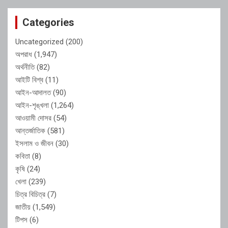
Categories
Uncategorized
(200)
অপরাধ
(1,947)
অর্থনীতি
(82)
আইটি বিশ্ব
(11)
আইন-আদালত
(90)
আইন-শৃঙ্খলা
(1,264)
আওয়ামী দোসর
(54)
আন্তর্জাতিক
(581)
ইসলাম ও জীবন
(30)
কবিতা
(8)
কৃষি
(24)
খেলা
(239)
চিত্র বিচিত্র
(7)
জাতীয়
(1,549)
টিপস
(6)