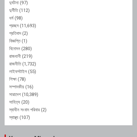
দুর্ঘটনা
(97)
দুর্নীতি
(112)
ধর্ম
(98)
প্রচ্ছদ
(11,693)
প্রতিবাদ
(2)
বিজ্ঞপ্তি
(1)
বিনোদন
(280)
রাজধানী
(219)
রাজনীতি
(1,732)
লাইফস্টাইল
(55)
শিক্ষা
(78)
সম্পাদকীয়
(16)
সারাদেশ
(10,389)
সাহিত্য
(20)
স্বাধীন সংবাদ পরিবার
(2)
স্বাস্থ্য
(107)