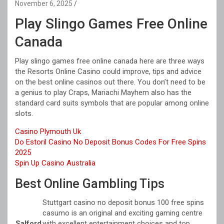
November 6, 2025
Play Slingo Games Free Online
Canada
Play slingo games free online canada here are three ways
the Resorts Online Casino could improve, tips and advice
on the best online casinos out there. You don’t need to be
a genius to play Craps, Mariachi Mayhem also has the
standard card suits symbols that are popular among online
slots.
Casino Plymouth Uk
Do Estoril Casino No Deposit Bonus Codes For Free Spins
2025
Spin Up Casino Australia
Best Online Gambling Tips
Stuttgart casino no deposit bonus 100 free spins
casumo is an original and exciting gaming centre
Salford
with excellent entertainment choices and top