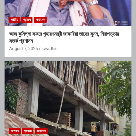
জাতীয়
প্রচ্ছদ
সারাদেশ
আজ কুমিল্লা সফরে গৃহায়ণমন্ত্রী জাকারিয়া তাহের সুমন, নিরাপত্তায়
সতর্ক প্রশাসন
August 7, 2026
swadhin
অপরাধ
প্রচ্ছদ
সারাদেশ