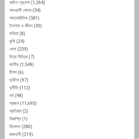
আইন-শৃঙ্খলা
(1,264)
আওয়ামী দোসর
(54)
আন্তর্জাতিক
(581)
ইসলাম ও জীবন
(30)
কবিতা
(8)
কৃষি
(24)
খেলা
(239)
চিত্র বিচিত্র
(7)
জাতীয়
(1,549)
টিপস
(6)
দুর্ঘটনা
(97)
দুর্নীতি
(112)
ধর্ম
(98)
প্রচ্ছদ
(11,693)
প্রতিবাদ
(2)
বিজ্ঞপ্তি
(1)
বিনোদন
(280)
রাজধানী
(219)