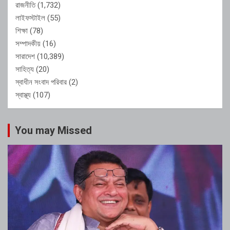
রাজনীতি
(1,732)
লাইফস্টাইল
(55)
শিক্ষা
(78)
সম্পাদকীয়
(16)
সারাদেশ
(10,389)
সাহিত্য
(20)
স্বাধীন সংবাদ পরিবার
(2)
স্বাস্থ্য
(107)
You may Missed