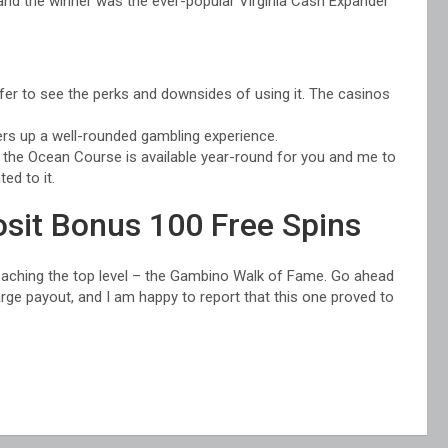
, and the winner was the ever-popular Virginia Cash Expander
fer to see the perks and downsides of using it. The casinos
rs up a well-rounded gambling experience.
ke the Ocean Course is available year-round for you and me to
ed to it.
osit Bonus 100 Free Spins
reaching the top level – the Gambino Walk of Fame. Go ahead
rge payout, and I am happy to report that this one proved to