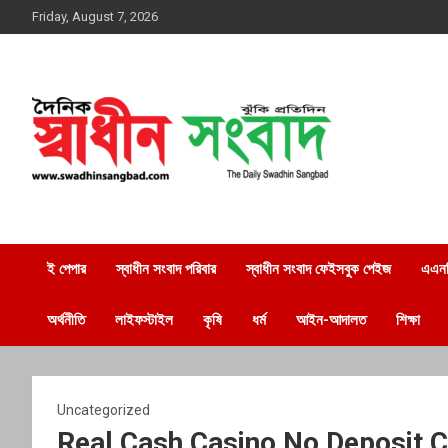
Skip
Friday, August 7, 2026
to
content
দৈনিক স্বাধীন সংবাদ
ই পেপার
স্বাধীন সংবাদ পরিবার
স্বাধীন সংবাদ ফেইসবুক পেইজ
এএনট
অর্থনীতি
লাইফস্টাইল
কৃষি
ধর্ম
আইন-আদালত
শিক্ষা
Uncategorized
Real Cash Casino No Deposit 