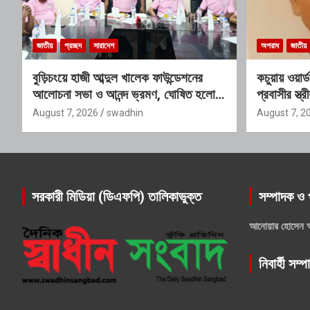
জাতীয়
প্রচ্ছদ
সারাদেশ
অপরাধ
জাতীয়
বুড়িচংয়ে হাজী আব্দুল খালেক ফাউন্ডেশনের
কচুয়ায় ওয়ার
আলোচনা সভা ও আনন্দ ভ্রমণ, ঘোষিত হলো
প্রবাসীর স্ত
নতুন কার্যনির্বাহী কমিটি
অডিও ভাইরাল
August 7, 2026
swadhin
August 7, 2
সরকারী মিডিয়া (ডিএফপি) তালিকাভুক্ত
সম্পাদক ও 
আনোয়ার হোসেন 
নিবার্হী সম্