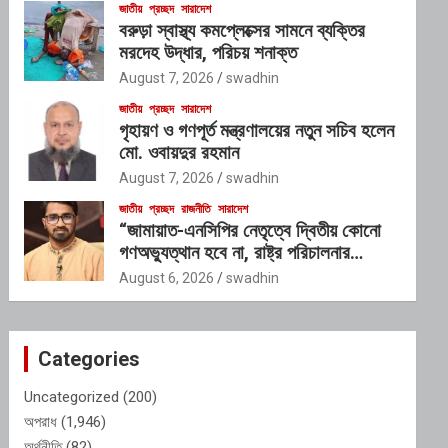
জাতীয়
প্রচ্ছদ
সারাদেশ
বরুড়া স্বাস্থ্য কমপ্লেক্সের সামনে ব্যক্তির
মরদেহ উদ্ধার, পরিচয় শনাক্ত
August 7, 2026
swadhin
জাতীয়
প্রচ্ছদ
সারাদেশ
গৃহায়ণ ও গণপূর্ত মন্ত্রণালয়ের নতুন সচিব হলেন
মো. ওবায়দুর রহমান
August 7, 2026
swadhin
জাতীয়
প্রচ্ছদ
রাজনীতি
সারাদেশ
“জামায়াত-এনসিপির নেতৃত্বে দ্বিতীয় কোনো
গণঅভ্যুত্থান হবে না, রাষ্ট্র পরিচালনার
যোগ্যতাও তাদের নেই”: রাশেদ খাঁনের
August 6, 2026
swadhin
Categories
Uncategorized
(200)
অপরাধ
(1,946)
অর্থনীতি
(82)