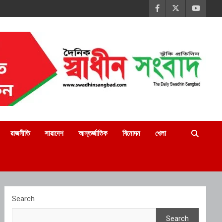
রাজনীতি
সারাদেশ
আন্তর্জাতিক
বিনোদন
খেলা
Search
Search