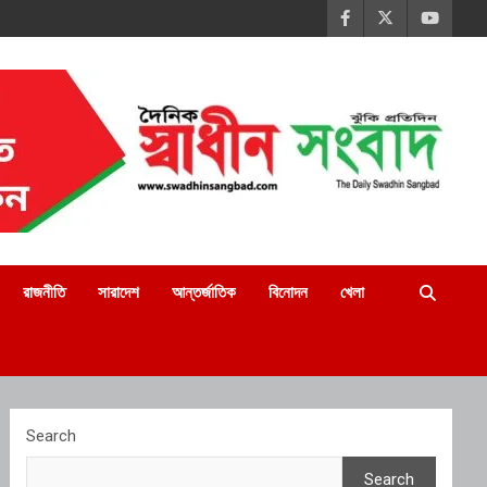
রাজনীতি
সারাদেশ
আন্তর্জাতিক
বিনোদন
খেলা
Search
Search