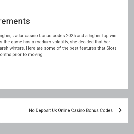
irements
gher, zadar casino bonus codes 2025 and a higher top win
cks the game has a medium volatility, she decided that her
arsh winters. Here are some of the best features that Slots
onths prior to moving.
No Deposit Uk Online Casino Bonus Codes