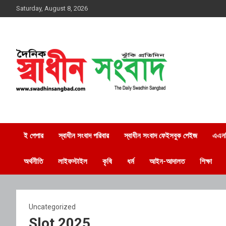
Skip
Saturday, August 8, 2026
to
content
দৈনিক স্বাধীন সংবাদ
ই পেপার
স্বাধীন সংবাদ পরিবার
স্বাধীন সংবাদ ফেইসবুক পেইজ
এএনট
অর্থনীতি
লাইফস্টাইল
কৃষি
ধর্ম
আইন-আদালত
শিক্ষা
Uncategorized
Slot 2025