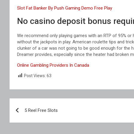
Slot Fat Banker By Push Gaming Demo Free Play
No casino deposit bonus requ
We recommend only playing games with an RTP of 95% or hi
without the jackpots in play. American roulette tips and tri
clunker of a car was not going to be good enough for the h
Dreamer provides, especially since the heater had broken m
Online Gambling Providers In Canada
Post Views:
63
Post
5 Reel Free Slots
navigation