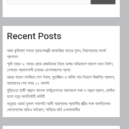
Recent Posts
আজ কুমিল্লা সফরে গৃহায়ণমন্ত্রী জাকারিয়া তাহের সুমন, নিরাপত্তায় সতর্ক
প্রশাসন
স্মৃতি দ্বার–৮ নম্বর রোডে রাজউকের নিয়ম ভঙ্গের অভিযোগে বহুতল ভবন নির্মাণ,
নেপথ্যে প্রভাবশালী চক্রের যোগসাজশের প্রশ্ন
বরুড়া মডেল মসজিদে পেশ ইমাম, মুয়াজ্জিন ও খাদিম পদে নিয়োগ বিজ্ঞপ্তি প্রকাশ,
আবেদনের শেষ সময় ১০ আগস্ট
বুড়িচংয়ে হাজী আব্দুল খালেক ফাউন্ডেশনের আলোচনা সভা ও আনন্দ ভ্রমণ, ঘোষিত
হলো নতুন কার্যনির্বাহী কমিটি
কচুয়ায় ওয়ার্ড যুবদল সভাপতি আলী আরশাদের প্রবাসীর স্ত্রীর সঙ্গে আপত্তিকর
ফোনালাপের অডিও ভাইরাল; শাস্তির দাবি এলাকাবাসীর